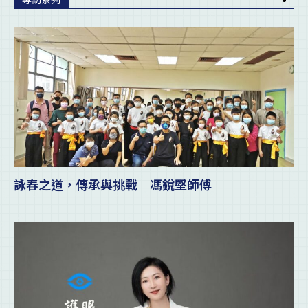
詠春之道，傳承與挑戰｜馮銳堅師傅