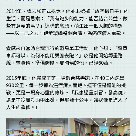
2014年，譚志強正式退休。他並未選擇「放空過日子」的
生活，而是思索：「我有跑步的能力，能否結合公益，做
些有意義的事？」這樣的念頭，萌生出一個大膽的構想
——以一己之力，跑步環繞整個台灣，為癌症病人籌款。
靈感來自當時台灣流行的環島單車活動，他心想：「踩單
車都可以，為何不能用雙腳去跑？」於是他開始籌畫路
線、查資料、準備體能。那時候的他，已經60歲。
2015年底，他完成了第一場環台慈善跑。在40日內跑畢
930公里，每一步都為癌症病人而跑。這不僅是體能的挑
戰，更是一場身心靈的修煉。「我患過重感冒，發高燒，
還是在冷風冷雨中出發，但那幾十公里，讓我像是進入了
人生的禪修。」