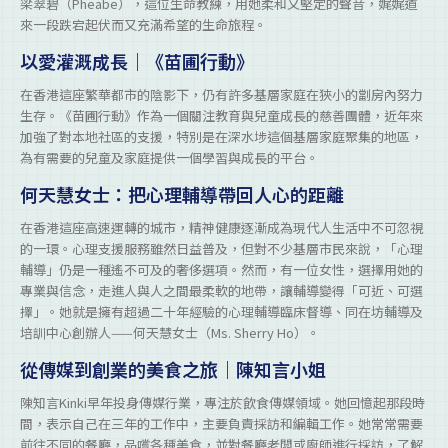
梁翠碧（Pheabe），這位生命教練，用她柔和又堅定的聲音，娓娓道
來一段跌宕起伏而又充滿希望的生命旅程。
以愛灌溉成長｜《苗圃行動》
在香港這座繁華都市的陰影下，仍有許多基層家庭在狹小的劏房內努力
生存。《苗圃行動》作為一個關注教育與兒童成長的慈善團體，近年來
加強了對本地社區的支援，特別是在深水埗這個基層家庭聚集的地區，
為有需要的兒童及家庭提供一個學習與成長的平台。
何天慧女士：把心理輔導帶回人心的距離
在香港這座高速運轉的城市，精神健康逐漸成為現代人生活中不可忽視
的一環。心理支援服務雖然日益普及，但對不少基層市民來說，「心理
輔導」仍是一種遙不可及的奢侈選項。然而，有一位女性，選擇用她的
專業與信念，走進人與人之間最柔軟的地帶，讓輔導變得「可近、可選
擇」。她就是擁有超過二十年經驗的心理輔導臨床督導、同在坊輔導及
培訓中心創辦人——何天慧女士（Ms. Sherry Ho）。
從傳媒到創業的美食之旅｜陳知言小姐
陳知言Kinki早年投身傳媒行業，專注於飲食傳媒領域。她回憶起那段時
間，表示自己在三年的工作中，主要負責採訪和編輯工作。她常常需要
前往不同的餐廳，品嚐各種美食，並對餐廳老闆或廚師進行採訪，了解