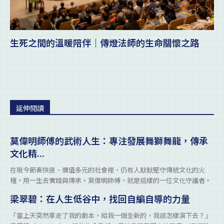
生死之間的溫暖陪伴｜傳燈法師的生命關懷之路
延伸閱讀
莫偉明師傅的武術人生：專注發展舞獅舞龍，傳承
文化精...
在現今節奏快速、價值多元的社會裡，仍有人默默堅守傳統文化的火
種，用一生去實踐與傳承。莫偉明師傅，就是這樣的一位文化守護者。
梁翠碧：在人生低谷中，找回自編自導的力量
「當上天突然拿走了我的劇本，給我一個全新的，我該怎樣演下去？」