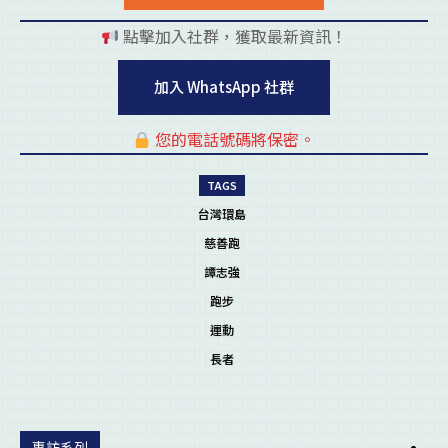
點擊加入社群，獲取最新資訊！
pl
加入 WhatsApp 社群
您的電話號碼將保密。
pl
TAGS
台灣環島
慈善跑
譚志強
跑步
運動
長者
專訪系列