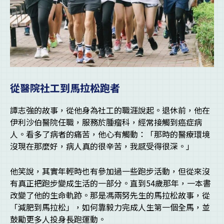
從醫院社工到馬拉松跑者
譚志強的故事，從他身為社工的職涯說起。退休前，他在
伊利沙伯醫院任職，服務於腫瘤科，經常接觸到癌症病
人。看多了病者的痛苦，他心有觸動：「那時的醫療環境
沒現在那麼好，病人真的很辛苦，我感受得很深。」
他笑說，其實年輕時也有參加過一些跑步活動，但從來沒
有真正把跑步變成生活的一部分。直到54歲那年，一本書
改變了他的生命軌跡。那是馮兩努先生的馬拉松故事，從
「減肥到馬拉松」，如何靠毅力完成人生第一個全馬，並
鼓勵更多人投身長跑運動。