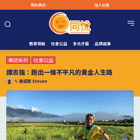
預約專訪
加入社群
教育領航
社會公益
多元才藝
品牌故事
專訪系列
社會公益
譚志強：跑出一條不平凡的黃金人生路
✎
黃紹堅 Steven