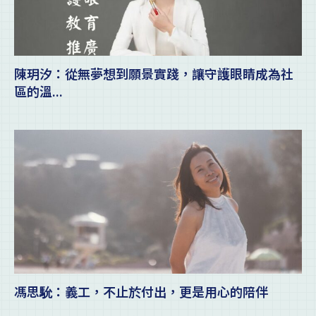
陳玥汐：從無夢想到願景實踐，讓守護眼睛成為社
區的溫...
馮思馻：義工，不止於付出，更是用心的陪伴