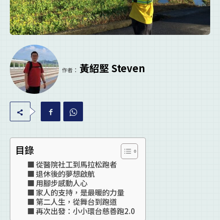
黃紹堅 Steven
作者：
目錄
從醫院社工到馬拉松跑者
退休後的夢想啟航
用腳步感動人心
家人的支持，是最暖的力量
第二人生，從舞台到跑道
再次出發：小小環台慈善跑2.0