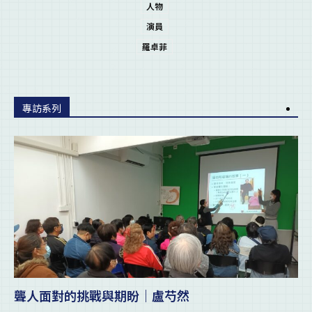
人物
演員
羅卓菲
專訪系列
聾人面對的挑戰與期盼｜盧芍然