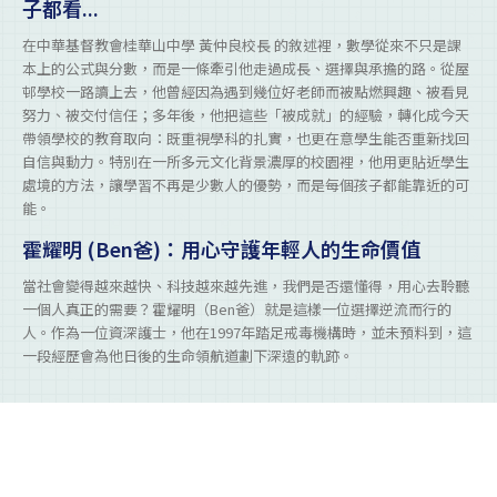
子都看...
在中華基督教會桂華山中學 黃仲良校長 的敘述裡，數學從來不只是課
本上的公式與分數，而是一條牽引他走過成長、選擇與承擔的路。從屋
邨學校一路讀上去，他曾經因為遇到幾位好老師而被點燃興趣、被看見
努力、被交付信任；多年後，他把這些「被成就」的經驗，轉化成今天
帶領學校的教育取向：既重視學科的扎實，也更在意學生能否重新找回
自信與動力。特別在一所多元文化背景濃厚的校園裡，他用更貼近學生
處境的方法，讓學習不再是少數人的優勢，而是每個孩子都能靠近的可
能。
霍耀明 (Ben爸)：用心守護年輕人的生命價值
當社會變得越來越快、科技越來越先進，我們是否還懂得，用心去聆聽
一個人真正的需要？霍耀明（Ben爸）就是這樣一位選擇逆流而行的
人。作為一位資深護士，他在1997年踏足戒毒機構時，並未預料到，這
一段經歷會為他日後的生命領航道劃下深遠的軌跡。