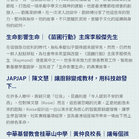
節棍，打造成一項承載中華文化精神的運動。他是香港雙節棍總會的創
辦人——劉萬梁師傅。在一次深入訪談中，劉師傅分享了他這些年的努
力、堅持與無奈。他的故事，不只是關於武術，更關乎文化的延續與身
份的認同。
生命影響生命｜《苗圃行動》主席李殷傑先生
在這個急功近利的時代，無私奉獻似乎變得越來越罕見。然而，仍然有
一群人默默耕耘，為社會帶來希望與改變。《苗圃行動》主席李殷傑先
生（Raymond）便是其中之一。他多年來致力於慈善教育工作，幫助無
數基層學童圓夢，並見證了「生命影響生命」的真實故事。
JAPJAP｜陳文慧｜讓廚餘變成教材，用科技啟發
下...
在許多人眼中，廚餘只是「垃圾」，昆蟲則是「令人感到不安的東
西」。但對陳文慧（Rosie）而言，這些被忽略的元素，正是她創造未
來的起點。Roise設計出一台以黑水虻為核心的智能廚餘處理機，讓學
生學習環保、社區實踐循環經濟，並為香港這座城市帶來一場由下而上
的綠色革命。
中華基督教會桂華山中學｜黃仲良校長｜讓每個孩