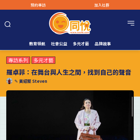
預約專訪
加入社群
教育領航
社會公益
多元才藝
品牌故事
專訪系列
多元才藝
羅卓菲：在舞台與人生之間，找到自己的聲音
✎
黃紹堅 Steven