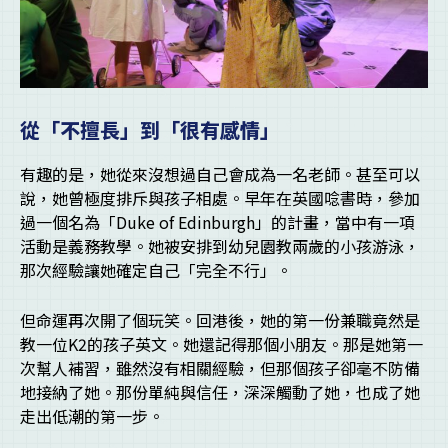
從「不擅長」到「很有感情」
有趣的是，她從來沒想過自己會成為一名老師。甚至可以
說，她曾極度排斥與孩子相處。早年在英國唸書時，參加
過一個名為「Duke of Edinburgh」的計畫，當中有一項
活動是義務教學。她被安排到幼兒園教兩歲的小孩游泳，
那次經驗讓她確定自己「完全不行」。
但命運再次開了個玩笑。回港後，她的第一份兼職竟然是
教一位K2的孩子英文。她還記得那個小朋友。那是她第一
次幫人補習，雖然沒有相關經驗，但那個孩子卻毫不防備
地接納了她。那份單純與信任，深深觸動了她，也成了她
走出低潮的第一步。