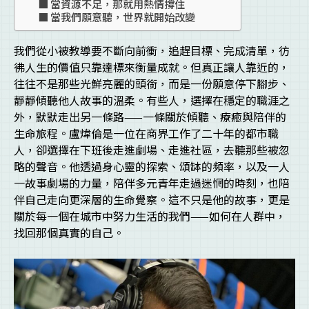
當資源不足，那就用熱情撐住
當我們願意聽，世界就開始改變
我們從小被教導要不斷向前衝，追趕目標、完成清單，彷
彿人生的價值只靠達標來衡量成就。但真正讓人靠近的，
往往不是那些光鮮亮麗的頭銜，而是一份願意停下腳步、
靜靜傾聽他人故事的溫柔。有些人，選擇在穩定的職涯之
外，默默走出另一條路——一條關於傾聽、療癒與陪伴的
生命旅程。盧煒倫是一位在商界工作了二十年的都市職
人，卻選擇在下班後走進劇場、走進社區，去聽那些被忽
略的聲音。他透過身心靈的探索、頌缽的頻率，以及一人
一故事劇場的力量，陪伴多元青年走過迷惘的時刻，也陪
伴自己走向更深層的生命覺察。這不只是他的故事，更是
關於每一個在城市中努力生活的我們——如何在人群中，
找回那個真實的自己。