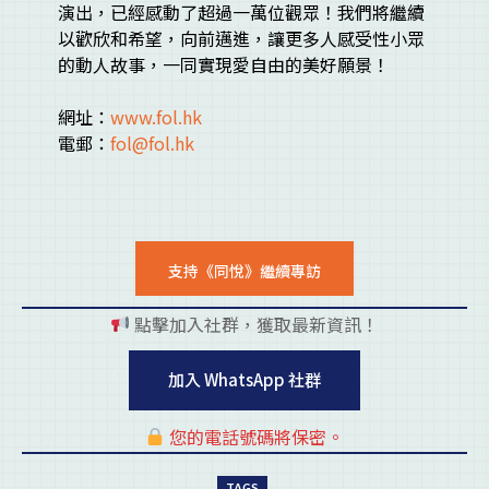
演出，已經感動了超過一萬位觀眾！我們將繼續
以歡欣和希望，向前邁進，讓更多人感受性小眾
的動人故事，一同實現愛自由的美好願景！
網址：
www.fol.hk
電郵：
fol@fol.hk
支持《同悅》繼續專訪
點擊加入社群，獲取最新資訊！
pl
加入 WhatsApp 社群
您的電話號碼將保密。
pl
TAGS