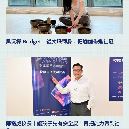
吳沅樺 Bridget｜從文職轉身，把瑜伽帶進社區...
鄭裔威校長｜讓孩子先有安全感，再把能力帶到社