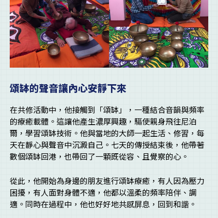
頌缽的聲音讓內心安靜下來
在共修活動中，他接觸到「頌缽」，一種結合音韻與頻率
的療癒載體。這讓他產生濃厚興趣，驅使親身飛往尼泊
爾，學習頌缽技術。他與當地的大師一起生活、修習，每
天在靜心與聲音中沉澱自己。七天的傳授結束後，他帶著
數個頌缽回港，也帶回了一顆既從容、且覺察的心。
從此，他開始為身邊的朋友進行頌缽療癒，有人因為壓力
困擾，有人面對身體不適，他都以溫柔的頻率陪伴、調
適。同時在過程中，他也好好地共感屏息，回到和諧。