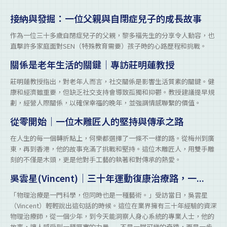
接納與發掘：一位父親與自閉症兒子的成長故事
作為一位三十多歲自閉症兒子的父親，黎多褔先生的分享令人動容，也
直擊許多家庭面對SEN（特殊教育需要）孩子時的心路歷程和挑戰。
關係是老年生活的關鍵｜專訪莊明蓮教授
莊明蓮教授指出，對老年人而言，社交關係是影響生活質素的關鍵。健
康和經濟雖重要，但缺乏社交支持會導致孤獨和抑鬱。教授建議提早規
劃，經營人際關係，以確保幸福的晚年，並強調情感聯繫的價值。
從零開始｜一位木雕匠人的堅持與傳承之路
在人生的每一個轉折點上，何樂都選擇了一條不一樣的路。從梅州到廣
東，再到香港，他的故事充滿了挑戰和堅持。這位木雕匠人，用雙手雕
刻的不僅是木頭，更是他對手工藝的執著和對傳承的熱愛。
吳雲星(Vincent)｜三十年運動復康治療路，一...
「物理治療是一門科學，但同時也是一種藝術。」受訪當日，吳雲星
（Vincent）輕輕說出這句話的時候。這位在業界擁有三十年經驗的資深
物理治療師，從一個少年，到今天能洞察人身心系統的專業人士，他的
故事，讓人感受到一種厚實的力量——不是一蹴可幾的奇蹟，而是一步