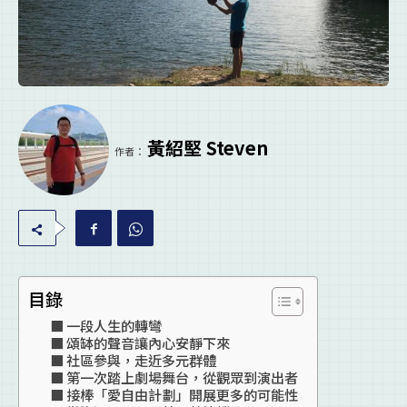
黃紹堅 Steven
作者：
目錄
一段人生的轉彎
頌缽的聲音讓內心安靜下來
社區參與，走近多元群體
第一次踏上劇場舞台，從觀眾到演出者
接棒「愛自由計劃」開展更多的可能性