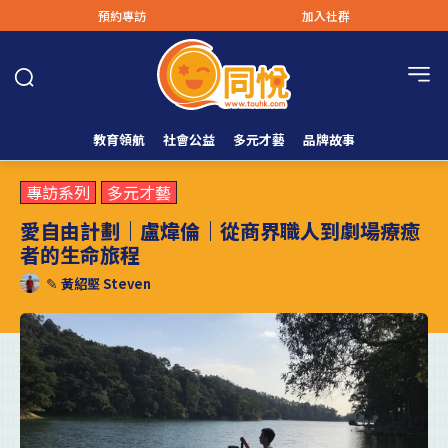
預約專訪
加入社群
教育領航
社會公益
多元才藝
品牌故事
專訪系列
多元才藝
愛自由計劃｜盧煒倫｜從商界職人到劇場療癒
者的生命旅程
✎
黃紹堅 Steven