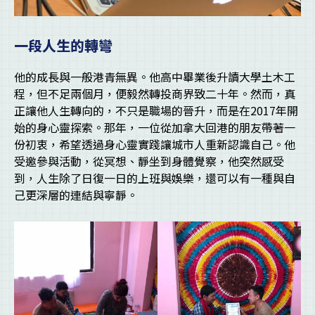
一段人生的轉彎
他的成長與一般港青無異。他高中畢業後升讀大學土木工
程，但不足兩個月，便毅然轉投商界致二十年。然而，真
正讓他人生轉向的，不只是職場的晉升，而是在2017年開
始的身心靈探索。那年，一位從加拿大回港的朋友帶著一
份初衷，希望透過身心靈實踐讓城市人重新認識自己。他
受邀參與活動，從冥想、靜坐到身體覺察，他突然感受
到，人生除了日復一日的上班與娛樂，還可以有一種與自
己更深層的連結與寧靜。