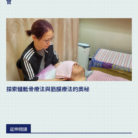
會
探索髗骶骨療法與筋膜療法的奧秘
延伸閱讀