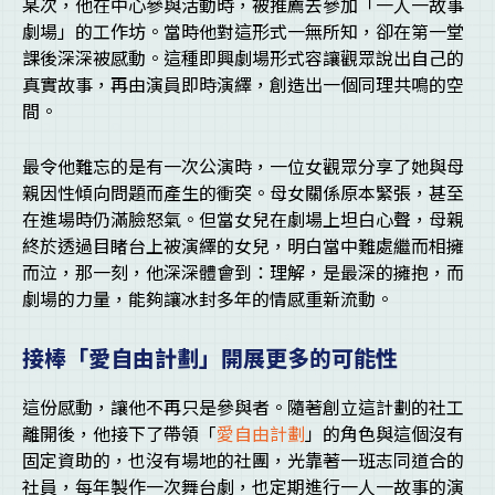
某次，他在中心參與活動時，被推薦去參加「一人一故事
劇場」的工作坊。當時他對這形式一無所知，卻在第一堂
課後深深被感動。這種即興劇場形式容讓觀眾說出自己的
真實故事，再由演員即時演繹，創造出一個同理共鳴的空
間。
最令他難忘的是有一次公演時，一位女觀眾分享了她與母
親因性傾向問題而產生的衝突。母女關係原本緊張，甚至
在進場時仍滿臉怒氣。但當女兒在劇場上坦白心聲，母親
終於透過目睹台上被演繹的女兒，明白當中難處繼而相擁
而泣，那一刻，他深深體會到：理解，是最深的擁抱，而
劇場的力量，能夠讓冰封多年的情感重新流動。
接棒「愛自由計劃」開展更多的可能性
這份感動，讓他不再只是參與者。隨著創立這計劃的社工
離開後，他接下了帶領「
愛自由計劃
」的角色與這個沒有
固定資助的，也沒有場地的社團，光靠著一班志同道合的
社員，每年製作一次舞台劇，也定期進行一人一故事的演