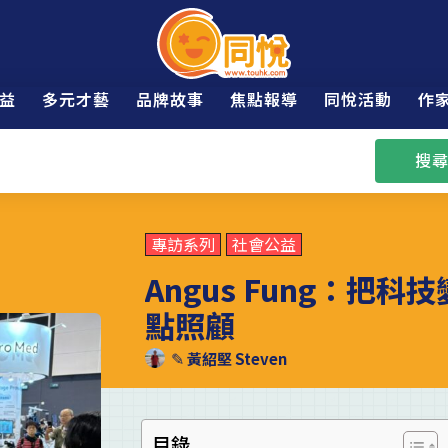
益
多元才藝
品牌故事
焦點報導
同悅活動
作
搜尋
專訪系列
社會公益
Angus Fung：把
點照顧
✎
黃紹堅 Steven
目錄