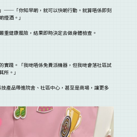
哨站」──「你知早啲，就可以快啲行動。就算唔係即刻
啲煙酒。」
嚴重健康風險，結果即時決定去做身體檢查。
善意的實踐。「我哋唔係免費派機器，但我哋會落社區試
其所。」
些科技產品帶進院舍、社區中心，甚至是商場，讓更多