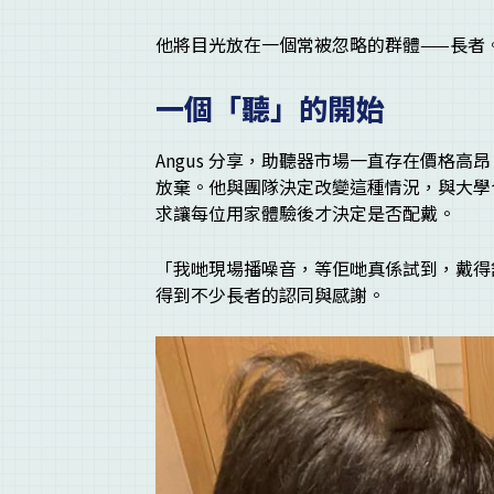
他將目光放在一個常被忽略的群體——長者
一個「聽」的開始
Angus 分享，助聽器市場一直存在價格
放棄。他與團隊決定改變這種情況，與大學
求讓每位用家體驗後才決定是否配戴。
「我哋現場播噪音，等佢哋真係試到，戴得
得到不少長者的認同與感謝。