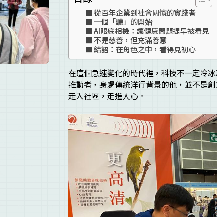
從百年企業到社會關懷的實踐者
一個「聽」的開始
AI眼底相機：讓健康問題提早被看見
不是慈善，但充滿善意
結語：在角色之中，看得見初心
在這個急速變化的時代裡，科技不一定冷冰冰，
推動者，身處傳統洋行背景的他，並不是創
走入社區，走進人心。