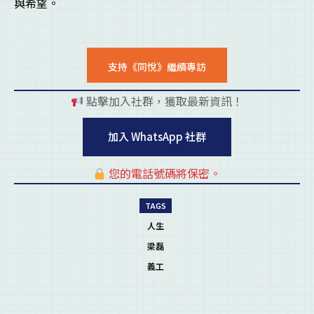
與希望。
支持《同悅》繼續專訪
點擊加入社群，獲取最新資訊！
pl
加入 WhatsApp 社群
您的電話號碼將保密。
pl
TAGS
人生
梁磊
義工