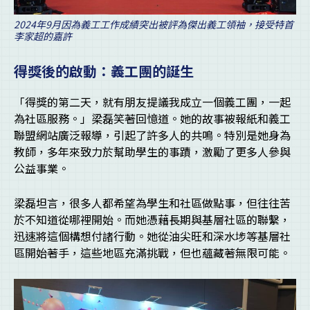
2024年9月因為義工工作成績突出被評為傑出義工領袖，接受特首
李家超的嘉許
得獎後的啟動：義工團的誕生
「得獎的第二天，就有朋友提議我成立一個義工團，一起
為社區服務。」梁磊笑著回憶道。她的故事被報紙和義工
聯盟網站廣泛報導，引起了許多人的共鳴。特別是她身為
教師，多年來致力於幫助學生的事蹟，激勵了更多人參與
公益事業。
梁磊坦言，很多人都希望為學生和社區做點事，但往往苦
於不知道從哪裡開始。而她憑藉長期與基層社區的聯繫，
迅速將這個構想付諸行動。她從油尖旺和深水埗等基層社
區開始著手，這些地區充滿挑戰，但也蘊藏著無限可能。