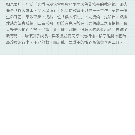
如果要用一句話形容香港浸信會聯會小學陳潔瑩副校長的教育觀，那大
概是「以人為本，授人以漁」。她深信教育不只是一份工作，更是一份
生命呼召：學效耶穌，成為一位「僕人領袖」，先接納、先陪伴，然後
才談方法與成績。回首當初，她笑言兒時曾在老師與護士之間抉擇，長
大後雖因怕血而放下了護士夢，卻將那份「照顧人的溫柔心意」帶進了
教育路——陪伴孩子成長，與家長並肩同行。她相信，孩子離開校園時
最珍貴的行李，不是分數，而是能一生受用的核心價值與學習工具。