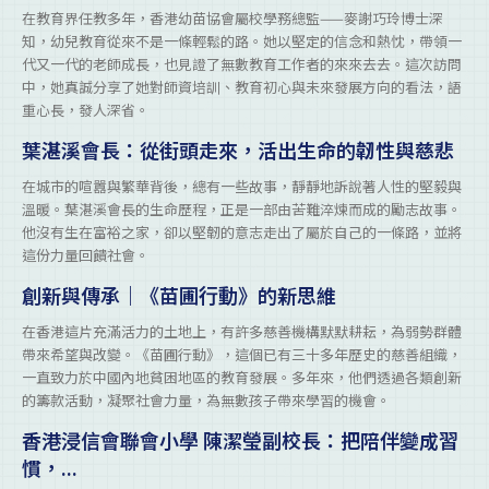
在教育界任教多年，香港幼苗協會屬校學務總監——麥謝巧玲博士深
知，幼兒教育從來不是一條輕鬆的路。她以堅定的信念和熱忱，帶領一
代又一代的老師成長，也見證了無數教育工作者的來來去去。這次訪問
中，她真誠分享了她對師資培訓、教育初心與未來發展方向的看法，語
重心長，發人深省。
葉湛溪會長：從街頭走來，活出生命的韌性與慈悲
在城市的喧囂與繁華背後，總有一些故事，靜靜地訴說著人性的堅毅與
溫暖。葉湛溪會長的生命歷程，正是一部由苦難淬煉而成的勵志故事。
他沒有生在富裕之家，卻以堅韌的意志走出了屬於自己的一條路，並將
這份力量回饋社會。
創新與傳承｜《苗圃行動》的新思維
在香港這片充滿活力的土地上，有許多慈善機構默默耕耘，為弱勢群體
帶來希望與改變。《苗圃行動》，這個已有三十多年歷史的慈善組織，
一直致力於中國內地貧困地區的教育發展。多年來，他們透過各類創新
的籌款活動，凝聚社會力量，為無數孩子帶來學習的機會。
香港浸信會聯會小學 陳潔瑩副校長：把陪伴變成習
慣，...