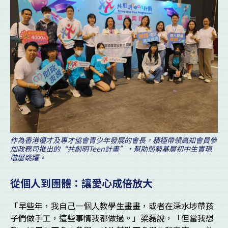
作為香港優才及專才協會青少年發展的會長，積極帶領高知會員參
加政務司推出的“共創明Teen計畫”，幫助弱勢基層初中生實現
階層跳躍。
從個人到團體：讓愛心成倍放大
「早些年，我自己一個人教學生畫畫，或者在深水埗帶孩
子們做手工，這些事情我都做過。」梁磊說，「但當我想