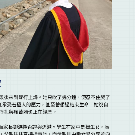
實
最後來到琴行上課。她只吹了幾分鐘，便忍不住哭了
一直承受著極大的壓力，甚至曾想過結束生命。她說自
掙扎與痛苦她也正在經歷。
通，而家長卻選擇否認與逃避。學生在家中是獨生女，長
，父親往往直接指責她，而母親則中斷女兒分享並向