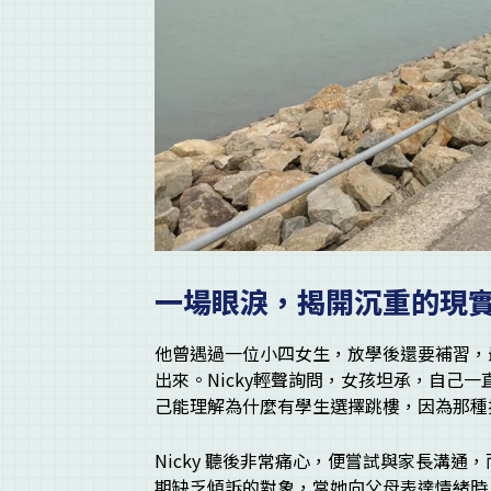
一場眼淚，揭開沉重的現
他曾遇過一位小四女生，放學後還要補習，
出來。Nicky輕聲詢問，女孩坦承，自己
己能理解為什麼有學生選擇跳樓，因為那種
Nicky 聽後非常痛心，便嘗試與家長溝
期缺乏傾訴的對象，當她向父母表達情緒時