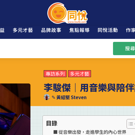
益
多元才藝
品牌故事
焦點報導
同悅活動
作
搜尋
專訪系列
多元才藝
李駿傑｜用音樂與陪伴
✎
黃紹堅 Steven
目錄
從音樂出發，走進學生的內心世界