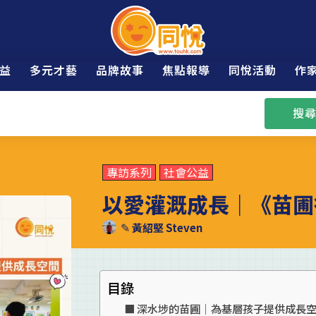
益
多元才藝
品牌故事
焦點報導
同悅活動
作
搜尋
專訪系列
社會公益
以愛灌溉成長｜《苗圃
✎
黃紹堅 Steven
目錄
深水埗的苗圃｜為基層孩子提供成長