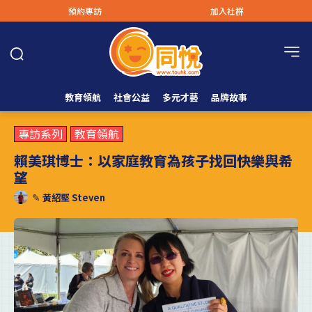
預約專訪
加入社群
教育領航
社會公益
多元才藝
品牌故事
專訪系列
教育領航
賴美琪博士：以家庭教育為孩子找回快樂與希
望
✎
黃紹堅 Steven