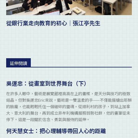
從銀行業走向教育的初心｜張江亭先生
延伸閱讀
吳運忠：從畫室到世界舞台（下）
在許多人眼中，藝術是展覽館裡高高在上的畫框，是天分與技巧的極致
結晶。但對吳運忠Eric來說，藝術是一雙溫柔的手——不僅能描繪出耶穌
的臉龐，也能輕輕托住一個破碎的靈魂。從順利村的孩子，到站上加拿
大、意大利的舞台，再到成立非牟利機構服務弱勢社群，他的畫筆從未
停下。這是一段關於信念、勇氣與服侍的延伸。
何天慧女士：把心理輔導帶回人心的距離