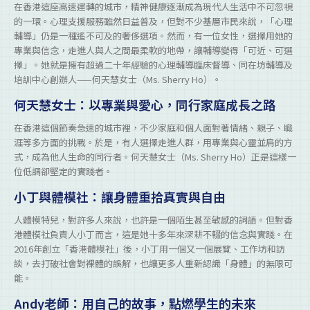
在香港這座高速運轉的城市，精神健康逐漸成為現代人生活中不可忽視
的一環。心理支援服務雖然日益普及，但對不少基層市民來說，「心理
輔導」仍是一種遙不可及的奢侈選項。然而，有一位女性，選擇用她的
專業與信念，走進人與人之間最柔軟的地帶，讓輔導變得「可近、可選
擇」。她就是擁有超過二十年經驗的心理輔導臨床督導、同在坊輔導及
培訓中心創辦人——何天慧女士（Ms. Sherry Ho）。
何天慧女士：以專業與愛心，同行家庭成長之路
在香港這個節奏急速的城市裡，不少家庭和個人面對著情緒、親子、職
涯等多方面的挑戰。於是，有人選擇走進人群，用專業與心靈並肩的方
式，成為他人生命的同行者。何天慧女士（Ms. Sherry Ho）正是這樣一
位低調卻堅定的實踐者。
小丁與體模社：讓身體重拾真實與自由
人體模特兒，對許多人來說，也許是一個陌生甚至敏感的詞語。但對香
港體模社負責人小丁而言，這是她十多年來深耕不輟的信念與實踐。在
2016年創立「香港體模社」後，小丁用一個又一個展覽、工作坊和訪
談，去打破社會對裸體的誤解，也讓更多人重新認識「身體」的無限可
能。
Andy老師：用自己的故事，點燃學生的未來