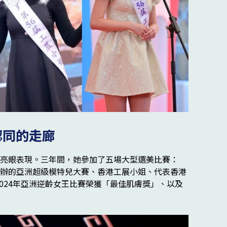
認同的走廊
上的亮眼表現。三年間，她參加了五場大型選美比賽：
U)主辦的亞洲超級模特兒大賽、香港工展小姐、代表香港
選美、2024年亞洲逆齡女王比賽榮獲「最佳肌膚獎」、以及