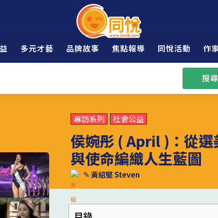
益
多元才藝
品牌故事
焦點報導
同悅活動
作
搜尋
專訪系列
社會公益
侯婉彤 ( April )
與使命編織人生藍圖
✎
黃紹堅 Steven
目錄