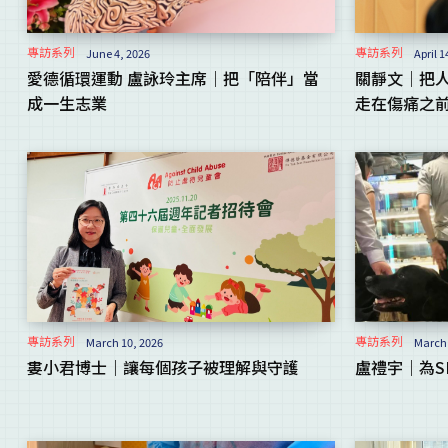
專訪系列
專訪系列
June 4, 2026
April 1
愛德循環運動 盧詠玲主席｜把「陪伴」當
關靜文｜把
成一生志業
走在傷痛之前.
專訪系列
專訪系列
March 10, 2026
March 
婁小君博士｜讓每個孩子被理解與守護
盧禮宇｜為S