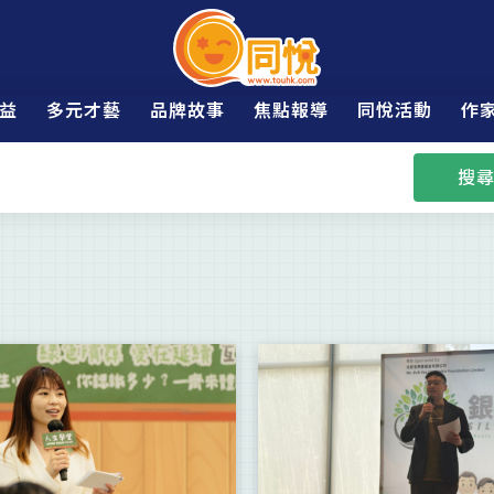
益
多元才藝
品牌故事
焦點報導
同悅活動
作
搜尋