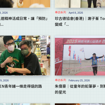
專訪系列
4, 2026
April 8, 2026
人道精神活成日常，讓「預防」
珍古德協會(香港)｜謝子峯 To
..
變成「...
專訪系列
9, 2026
February 25, 2026
EN青年鋪一條走得遠的路
朱偉豪｜從童年的鉛筆夢，到
的星光