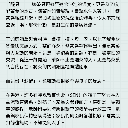
「醒具」——讓茶具預熱至適合沖泡的溫度，更是為了喚
醒茶葉的本質，讓茶性如實展現。當熱水注入茶具，一縷
茶香緩緩升起，恍如初生嬰兒洗澡後的體香，令人不禁想
靠近一嗅，那份悸動，是對生命的愛與連結。
正如廚師拿起食材時，會摸一摸、嗅一嗅，以此了解食材
質素與烹調方式；茶師亦然，當茶香輕輕釋出，便是茶葉
與人互動的開始。這是一場溫柔的對話，亦是一場靈性的
交流。從這一刻開始，茶師不止是泡茶的人，更是為茶葉
代言的存在，將茶的內涵細膩地傳遞開來。
而這份「蘇醒」，也觸動我對教育與孩子的反思。
在香港，許多有特殊教育需要（SEN）的孩子正努力融入
主流教育體系。對孩子、家長與老師而言，這都是一場艱
辛的旅程。老師們要同時應對繁重的教學與行政工作，還
要與家長保持密切溝通；家長們則面對各種挑戰，常常感
到徬徨無助，不知從何入手。