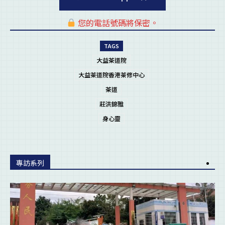
您的電話號碼將保密。
pl
TAGS
大益茶道院
大益茶道院香港茶修中心
茶道
莊洪錦雅
身心靈
專訪系列