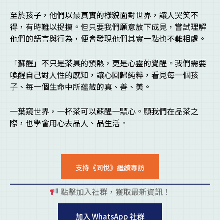
至於孩子，他們以最真實的樣貌面對世界，讓人哭笑不
得，有時難以捉摸。但只要我們願意放下成見，嘗試理解
他們的語言與行為，便會發現他們其實一點也不難相處。
「蘇醒」不只是茶具的預熱，更是心靈的覺醒。我們需要
喚醒自己對人性的感知，讓心回歸純粹，看見每一個孩
子、每一個生命中所蘊藏的真、善、美。
一葉窺世界，一杯茶可以蘇醒一顆心。願我們在品茶之
際，也學會用心去品人、品生活。
支持《同悅》繼續專訪
點擊加入社群，獲取最新資訊！
pl
加入 WhatsApp 社群