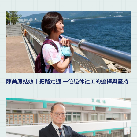
陳美鳳姑娘｜把路走通 一位退休社工的選擇與堅持