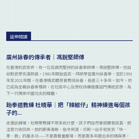
延伸閱讀
廣州詠春的傳承者｜馮銳堅師傅
在香港的武術界，有一位低調而堅持的詠春拳師傅，馮銳堅師傅。他自
幼對武學充滿熱誠，1981年開始習武，拜師學習廣州詠春拳，並於1991
年至2021年間，在香港精武體育會教授詠春，長達三十多年。如今，他
已成為全職詠春拳導師，在社區中心及學校持續推廣這門傳統武學，為
下一代傳承中國功夫的精髓。
跆拳道教練 杜曉華｜把「辣椒仔」精神練進每個孩
子的...
走進訓練場，杜曉華教練不用多說什麼，孩子們自然會把腰板挺直、把
注意力收回來。她的節奏清晰、指令俐落，示範一出手就見到「快、
準、狠」的基本功——不是靠聲量壓場，而是靠多年磨出來的穩與準。