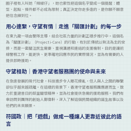
圈子裡有人叫她「辣椒仔」，她也索性把這個名字變成一個提醒：體
型、起點、條件都不必成為限制；真正決定你走多遠的，是你願不願意
把信念練到位。
用心連繫，守望有情｜走進「關匯計劃」的每一步
在東九龍一項由警隊主導，結合社區力量的計劃正穩步推行中。這個名
為「關匯計劃」（Project i-Care）的行動，有別於傳統以執法為主的安
排，而是一套關注民生需要、重視溝通和連結的支援機制。目的是讓前
線警務工作，能更快、更準確地回應市民的實際情況，並為有需要的人
提供即時援助。
守望相助｜香港守望者服務團的使命與未來
在急速發展的現代社會，科技進步令人眼花繚亂，但人與人之間的聯繫
卻似乎越來越疏離。在這樣的背景下，香港守望者服務團應運而生，致
力於重建昔日的鄰里關懷精神，並為社會提供急需的援助服務。我們有
幸訪問到團隊的創始人鄭偉軒，深入了解這個民間組織的誕生故事以及
他們的未來願景。
符國政｜把「遊戲」做成一種讓人更靠近彼此的語
言