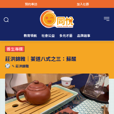
預約專訪
加入社群
教育領航
社會公益
多元才藝
品牌故事
養生專欄
莊洪錦雅｜茶道八式之三：蘇醒
✎
莊洪錦雅