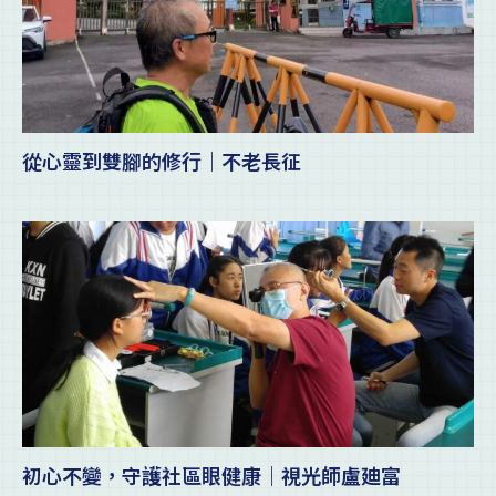
從心靈到雙腳的修行｜不老長征
初心不變，守護社區眼健康｜視光師盧廸富