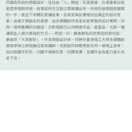
符國政所談的遊戲設計，往往由「人」開始：玩家是誰、在桌邊會出現
甚麼表情與停頓、故事如何在互動之間被講出來。他相信做遊戲很關鍵
的一步，是坐下來聽玩家講故事，從氣氛與反應裡找出真正的設計答
案。由電子遊戲走到桌遊、由多媒體創作收束到更聚焦的設計實務，他
用一條帶著轉折的路徑，示範遊戲可以同時是作品、是產品，也是一種
讓陌生人建立連結的方式——而這一切，最後都指向他常說的那句話：
要做到「大家都好」。作為遊戲設計師，同時在香港理工大學多媒體創
娛理學碩士課程擔任客席講師，他把創作與教學放在同一條線上思考：
設計既關乎好玩，也關乎理解玩家、回應現實，並讓作品有能力長久地
走下去。