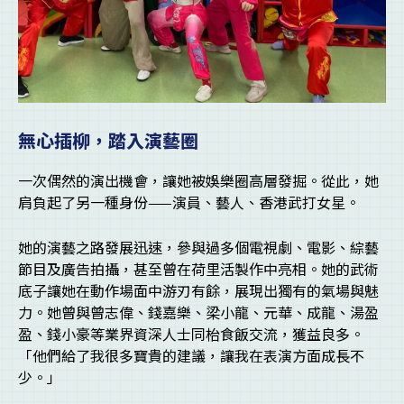
無心插柳，踏入演藝圈
一次偶然的演出機會，讓她被娛樂圈高層發掘。從此，她
肩負起了另一種身份——演員、藝人、香港武打女星。
她的演藝之路發展迅速，參與過多個電視劇、電影、綜藝
節目及廣告拍攝，甚至曾在荷里活製作中亮相。她的武術
底子讓她在動作場面中游刃有餘，展現出獨有的氣場與魅
力。她曾與曾志偉、錢嘉樂、梁小龍、元華、成龍、湯盈
盈、錢小豪等業界資深人士同枱食飯交流，獲益良多。
「他們給了我很多寶貴的建議，讓我在表演方面成長不
少。」