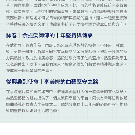
重、願意承擔、面對挫折不輕言放棄，比一時的排名更能陪孩子走得長
遠。這次專訪，我們從她的家庭背景、求學轉折、球場經驗與多年校園
實務出發，梳理她如何以日常的細節與長期的堅持，建立一種更重視孩
子整體成長的校園文化，也讓更多孩子在學校裡逐步建立自信與方向。
詠春｜余振榮師傅的十年堅持與傳承
在武術界，詠春作為一門歷史悠久且充滿智慧的技藝，不僅是一種武
術，更是一種生活哲學。同悅有幸採訪到余振榮師傅，他以十多年的努
力與熱忱，致力於推廣詠春，這段訪談充滿了他的堅持、熱愛與對學生
無私的付出。以下，讓我們深入了解余師傅如何將武術精神融入生活，
並成就一個個學員的故事。
從興趣到使命｜李美娜的曲藝堅守之路
在香港這片快節奏的城市中，依蓮娜曲藝社卻像一股清新的文化氣息，
為熱愛藝術的朋友提供了一個交流與學習的平台。同悅有幸專訪到依蓮
娜曲藝社的負責人李美娜女士，聽她分享這十五年來的心路歷程、對藝
術的堅持以及她對生活的哲學。