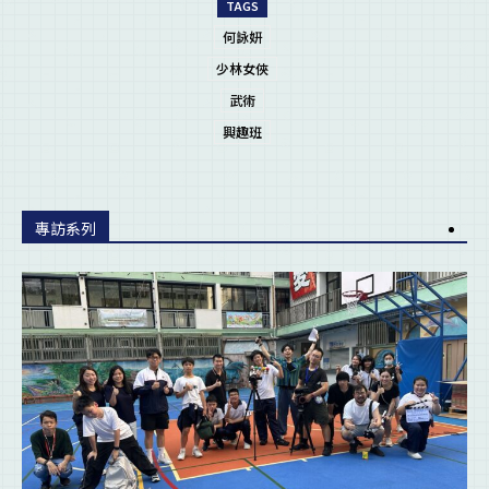
TAGS
何詠妍
少林女俠
武術
興趣班
專訪系列