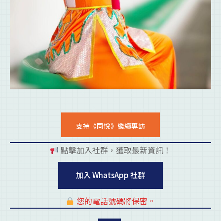
支持《同悅》繼續專訪
點擊加入社群，獲取最新資訊！
pl
加入 WhatsApp 社群
您的電話號碼將保密。
pl