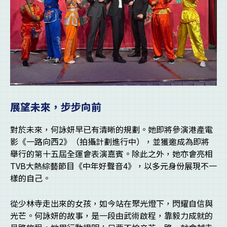
展望未來，步步向前
對於未來，何詠妍早已有清晰的規劃。她即將參演港產電
影《一路向西2》（拍攝計劃進行中），並獲邀成為即將
舉行的第十五屆全運會表演嘉賓。除此之外，她亦會亮相
TVB大熱綜藝節目《中年好聲音4》，以多元身份展現不一
樣的自己。
從少林寺走出來的女孩，如今站在聚光燈下，閃耀自信與
光芒。何詠妍的故事，是一段由武術啟程，靠毅力成就的