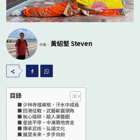
黃紹堅 Steven
作者：
目錄
少林寺裡尋根，汗水中成長
回港征戰，武藝嶄露頭角
無心插柳，踏入演藝圈
星途不停，中港兩地奔走
傳承武術，弘揚文化
展望未來，步步向前