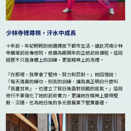
少林寺裡尋根，汗水中成長
十年前，年紀輕輕的她選擇放下都市生活，遠赴河南少林
寺鵝坡武術專修院，修讀為期兩年的正統武術課程。這段
經歷不只是身體上的訓練，更是精神上的洗禮。
「在那裡，我學會了堅持、努力和忍耐。」她回憶說：
「每天清晨的練功、刻苦的訓練，讓我真正明白什麼叫
『苦盡甘來』，也建立了我日後面對挑戰的底氣。」這段
修行不單強化了她的武術實力，更讓她在精神上變得堅
毅、沉穩，也為她日後的多元發展奠下堅實基礎。