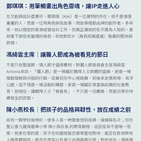
鄭琪琪：用筆觸畫出角色靈魂，讓IP走進人心
在文創與設計產業中，鄭琪琪（Kiki）是一位獨特的存在。她不是僅僅
畫畫的人，而是一位用角色訴說故事、用故事推動品牌的創作者。多年
來，她以穩定的客源經營設計工作，但真正讓她的名字廣為人知的，是
她筆下那些有靈魂的角色，和她對於IP（角色知識產權）推廣的堅持與
熱情。
馮綺雲主席｜讓聾人節成為被看見的節日
不是只有聖誕節、情人節才值得慶祝，對聾人節委員會主席馮綺雲
Antonia來說，「聾人節」是一場屬於聽障人士群體的盛典，更是一場
推動理解與共融的行動。從最初在中心裡跳舞，到後來走進商場、海洋
公園，這不僅是一場活動的轉變，更是一場關於尊重與認識的社會教
育。她相信，讓聽障人士「被看見」，不只是一日慶典，而是日常中持
續發生的改變。
陳小燕校長｜把孩子的品格與韌性，放在成績之前
談到一間學校做得好，很多人第一時間會想到成績、操練與名次；但在
聖公會九龍灣基樂小學 陳小燕校長 的教育觀裡，這些從來不是唯一答
案。她更在意的是：孩子在校園裡能否被尊重地對待、能否在跌倒時有
人願意聽與陪、能否在學習以外建立品格與責任感。對她來說，懂得尊