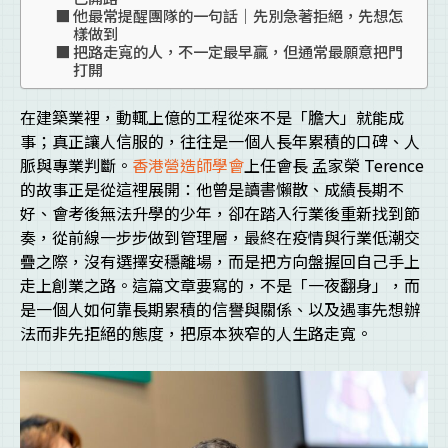
他最常提醒團隊的一句話｜先別急著拒絕，先想怎
樣做到
把路走寬的人，不一定最早贏，但通常最願意把門
打開
在建築業裡，動輒上億的工程從來不是「膽大」就能成
事；真正讓人信服的，往往是一個人長年累積的口碑、人
脈與專業判斷。
香港營造師學會
上任會長 孟家榮 Terence
的故事正是從這裡展開：他曾是讀書懶散、成績長期不
好、會考後無法升學的少年，卻在踏入行業後重新找到節
奏，從前線一步步做到管理層，最終在疫情與行業低潮交
疊之際，沒有選擇安穩離場，而是把方向盤握回自己手上
走上創業之路。這篇文章要寫的，不是「一夜翻身」，而
是一個人如何靠長期累積的信譽與關係、以及遇事先想辦
法而非先拒絕的態度，把原本狹窄的人生路走寬。