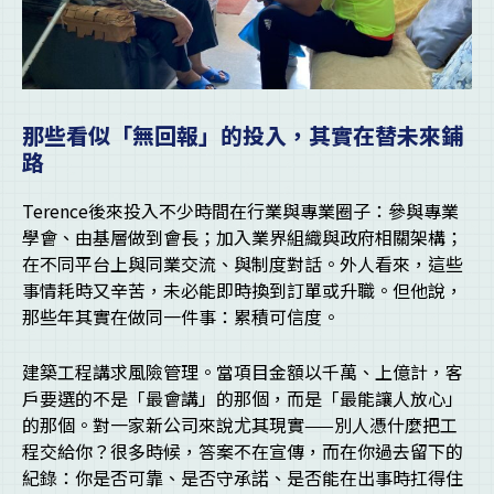
那些看似「無回報」的投入，其實在替未來鋪
路
Terence後來投入不少時間在行業與專業圈子：參與專業
學會、由基層做到會長；加入業界組織與政府相關架構；
在不同平台上與同業交流、與制度對話。外人看來，這些
事情耗時又辛苦，未必能即時換到訂單或升職。但他說，
那些年其實在做同一件事：累積可信度。
建築工程講求風險管理。當項目金額以千萬、上億計，客
戶要選的不是「最會講」的那個，而是「最能讓人放心」
的那個。對一家新公司來說尤其現實——別人憑什麼把工
程交給你？很多時候，答案不在宣傳，而在你過去留下的
紀錄：你是否可靠、是否守承諾、是否能在出事時扛得住