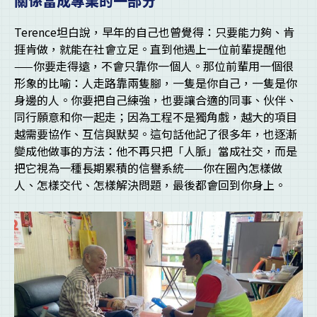
關係當成專業的一部分
Terence坦白說，早年的自己也曾覺得：只要能力夠、肯
捱肯做，就能在社會立足。直到他遇上一位前輩提醒他
——你要走得遠，不會只靠你一個人。那位前輩用一個很
形象的比喻：人走路靠兩隻腳，一隻是你自己，一隻是你
身邊的人。你要把自己練強，也要讓合適的同事、伙伴、
同行願意和你一起走；因為工程不是獨角戲，越大的項目
越需要協作、互信與默契。這句話他記了很多年，也逐漸
變成他做事的方法：他不再只把「人脈」當成社交，而是
把它視為一種長期累積的信譽系統——你在圈內怎樣做
人、怎樣交代、怎樣解決問題，最後都會回到你身上。