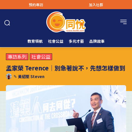
預約專訪
加入社群
教育領航
社會公益
多元才藝
品牌故事
專訪系列
社會公益
孟家榮 Terence｜別急著說不，先想怎樣做到
✎
黃紹堅 Steven