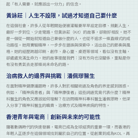
起「有人需要，就應該出一分力」的信念。
黃詠莊｜人生不設限，試過才知道自己要什麼
在這個社會，許多人從年輕開始便被灌輸要早早設定目標、規劃人生，
最好一步到位、少走彎路。但黃詠莊（Kit）的故事，卻剛好相反。她不
是一個從一開始就知道自己要做什麼的人，也從不追求一條直線式的成
功路徑。她用實驗精神，一步步在錯誤與探索中，活出自己的節奏與風
格。她的經歷跨越印刷、創作、身心靈、桌遊等領域，看似沒有主軸，
卻處處充滿生命力。她的故事提醒我們：沒有方向也沒關係，重點是你
有沒有勇氣去走那條尚未命名的路。
治病救人的邊界與挑戰｜潘佩璆醫生
在面對精神健康議題時，許多人對於相關術語及角色的界定感到困惑。
例如，「精神病患者」與「精神康復者」這些詞語究竟代表什麼？精神
科醫生的角色又應該如何理解？在訪問精神科專科醫生潘佩璆時，他深
入分享了精神科醫生的職責、治療方式及精神疾病的特性。
香港青年與電商｜創新與未來的可能性
隨著數碼時代的快速發展，電商已成為全球經濟的重要一環，而香港的
年輕人正逐步在這個領域找到屬於自己的位置。從創業到成為KOL，再