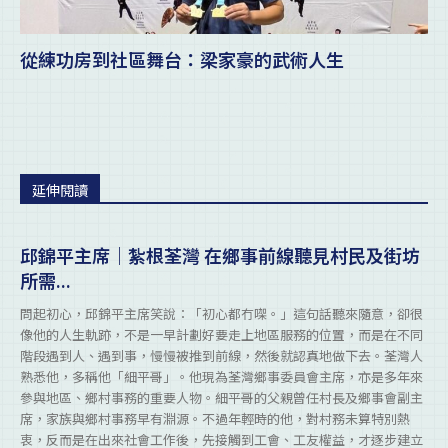
從練功房到社區舞台：梁家豪的武術人生
延伸閱讀
邱錦平主席｜紮根荃灣 在鄉事前線聽見村民及街坊
所需...
問起初心，邱錦平主席笑說：「初心都冇㗎。」這句話聽來隨意，卻很
像他的人生軌跡，不是一早計劃好要走上地區服務的位置，而是在不同
階段遇到人、遇到事，慢慢被推到前線，然後就認真地做下去。荃灣人
熟悉他，多稱他「細平哥」。他現為荃灣鄉事委員會主席，亦是多年來
參與地區、鄉村事務的重要人物。細平哥的父親曾任村長及鄉事會副主
席，家族與鄉村事務早有淵源。不過年輕時的他，對村務未算特別熱
衷，反而是在出來社會工作後，先接觸到工會、工友權益，才逐步建立