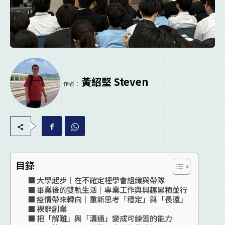
黃紹堅 Steven
作者：
目錄
大學起步｜在不確定裡學會組織與帶隊
畢業後的雙軌生活｜專業工作與興趣累積並行
疫情帶來轉向｜重新思考「穩定」與「長遠」
裸辭創業
把「解難」與「溝通」變成可練習的能力