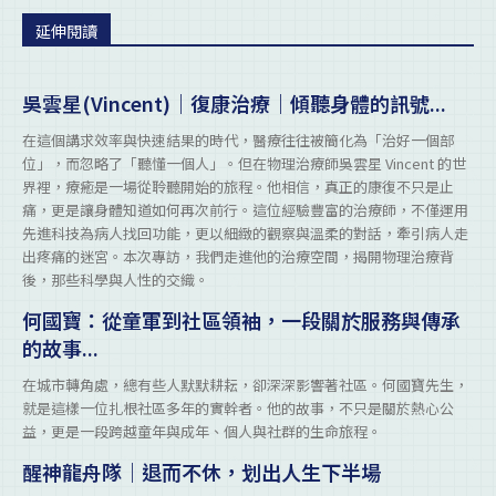
延伸閱讀
吳雲星(Vincent)｜復康治療｜傾聽身體的訊號...
在這個講求效率與快速結果的時代，醫療往往被簡化為「治好一個部
位」，而忽略了「聽懂一個人」。但在物理治療師吳雲星 Vincent 的世
界裡，療癒是一場從聆聽開始的旅程。他相信，真正的康復不只是止
痛，更是讓身體知道如何再次前行。這位經驗豐富的治療師，不僅運用
先進科技為病人找回功能，更以細緻的觀察與溫柔的對話，牽引病人走
出疼痛的迷宮。本次專訪，我們走進他的治療空間，揭開物理治療背
後，那些科學與人性的交織。
何國寶：從童軍到社區領袖，一段關於服務與傳承
的故事...
在城市轉角處，總有些人默默耕耘，卻深深影響著社區。何國寶先生，
就是這樣一位扎根社區多年的實幹者。他的故事，不只是關於熱心公
益，更是一段跨越童年與成年、個人與社群的生命旅程。
醒神龍舟隊｜退而不休，划出人生下半場