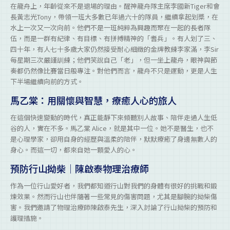
在龍舟上，年齡從來不是退場的理由。醒神龍舟隊主席李國新Tiger和會
長黃志光Tony，帶領一班大多數已年過六十的隊員，繼續拿起划槳，在
水上一次又一次向前。他們不是一班純粹為興趣而聚在一起的長者隊
伍，而是一群有紀律、有目標、有拼搏精神的「耆兵」。有人划了三、
四十年，有人七十多歲大家仍然接受耐心細緻的金牌教練李家滿，李Sir
每星期三次嚴謹訓練；他們笑說自己「老」，但一坐上龍舟，眼神與節
奏都仍然像比賽當日般專注。對他們而言，龍舟不只是運動，更是人生
下半場繼續向前的方式。
馬乙棠：用關懷與智慧，療癒人心的旅人
在這個快速變動的時代，真正能靜下來傾聽別人故事、陪伴走過人生低
谷的人，實在不多。馬乙棠 Alice，就是其中一位。她不是醫生，也不
是心理學家，卻用自身的經歷與溫柔的陪伴，默默療癒了身邊無數人的
身心。而這一切，都來自她一顆愛人的心。
預防行山拗柴｜陳啟泰物理治療師
作為一位行山愛好者，我們都知道行山對我們的身體有很好的挑戰和鍛
煉效果。然而行山也伴隨著一些常見的傷害問題，尤其是腳腕的拗柴傷
害。我們邀請了物理治療師陳啟泰先生，深入討論了行山拗柴的預防和
護理措施。