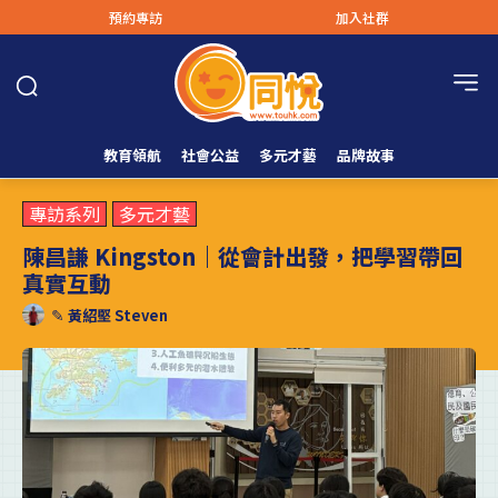
預約專訪
加入社群
教育領航
社會公益
多元才藝
品牌故事
專訪系列
多元才藝
陳昌謙 Kingston｜從會計出發，把學習帶回
真實互動
✎
黃紹堅 Steven