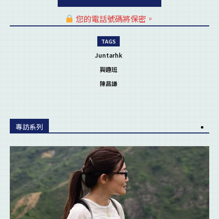
您的電話號碼將保密。
pl
TAGS
Juntarhk
興趣班
陳昌謙
專訪系列