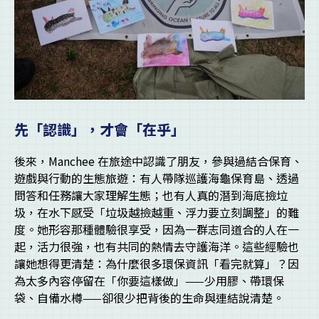
先「認識」，才會「在乎」
後來，Manchee 在旅途中認識了朋友，參與過結合保育、
遊戲與行動的生態旅遊：有人帶隊巡護海龜保育島、透過
問答和任務讓大家理解生態；也有人真的潛到海底撿垃
圾，在水下感受「垃圾越撿越重、浮力要立刻調整」的難
度。她形容那種體驗很享受，因為一群志同道合的人在一
起，活力很強，也有共同的熱情去守護海洋。這些經驗也
讓她想得更清楚：為什麼很多環保資訊「看完就算」？因
為太多內容停留在「你要這樣做」——少用膠、帶環保
袋、自備水樽——卻很少把背後的生命與連結說清楚。