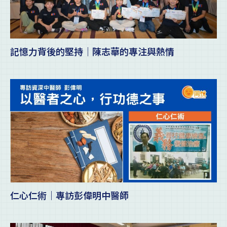
記憶力背後的堅持｜陳志華的專注與熱情
仁心仁術｜專訪彭偉明中醫師