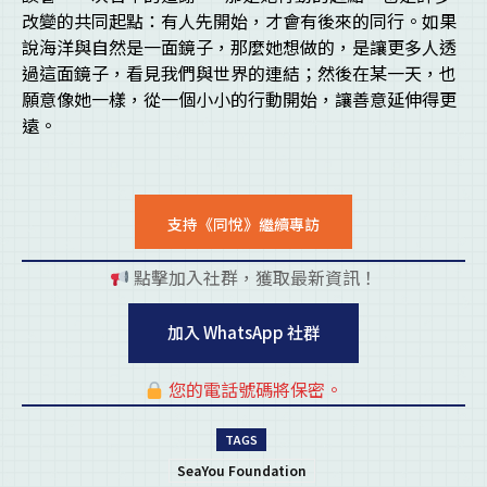
改變的共同起點：有人先開始，才會有後來的同行。如果
說海洋與自然是一面鏡子，那麼她想做的，是讓更多人透
過這面鏡子，看見我們與世界的連結；然後在某一天，也
願意像她一樣，從一個小小的行動開始，讓善意延伸得更
遠。
支持《同悅》繼續專訪
點擊加入社群，獲取最新資訊！
pl
加入 WhatsApp 社群
您的電話號碼將保密。
pl
TAGS
SeaYou Foundation