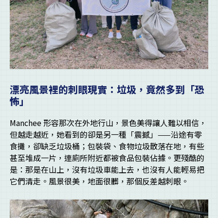
漂亮風景裡的刺眼現實：垃圾，竟然多到「恐
怖」
Manchee 形容那次在外地行山，景色美得讓人難以相信，
但越走越近，她看到的卻是另一種「震撼」——沿途有零
食攤，卻缺乏垃圾桶；包裝袋、食物垃圾散落在地，有些
甚至堆成一片，連廁所附近都被食品包裝佔據。更殘酷的
是：那是在山上，沒有垃圾車能上去，也沒有人能輕易把
它們清走。風景很美，地面很髒，那個反差越刺眼。