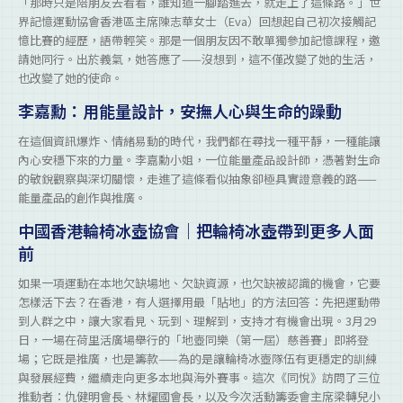
「那時只是陪朋友去看看，誰知道一腳踏進去，就走上了這條路。」世
界記憶運動協會香港區主席陳志華女士（Eva）回想起自己初次接觸記
憶比賽的經歷，語帶輕笑。那是一個朋友因不敢單獨參加記憶課程，邀
請她同行。出於義氣，她答應了——沒想到，這不僅改變了她的生活，
也改變了她的使命。
李嘉勳：用能量設計，安撫人心與生命的躁動
在這個資訊爆炸、情緒易動的時代，我們都在尋找一種平靜，一種能讓
內心安穩下來的力量。李嘉勳小姐，一位能量產品設計師，憑著對生命
的敏銳觀察與深切關懷，走進了這條看似抽象卻極具實證意義的路——
能量產品的創作與推廣。
中國香港輪椅冰壺協會｜把輪椅冰壺帶到更多人面
前
如果一項運動在本地欠缺場地、欠缺資源，也欠缺被認識的機會，它要
怎樣活下去？在香港，有人選擇用最「貼地」的方法回答：先把運動帶
到人群之中，讓大家看見、玩到、理解到，支持才有機會出現。3月29
日，一場在荷里活廣場舉行的「地壺同樂（第一屆）慈善賽」即將登
場；它既是推廣，也是籌款——為的是讓輪椅冰壺隊伍有更穩定的訓練
與發展經費，繼續走向更多本地與海外賽事。這次《同悅》訪問了三位
推動者：仇健明會長、林耀國會長，以及今次活動籌委會主席梁轉兒小