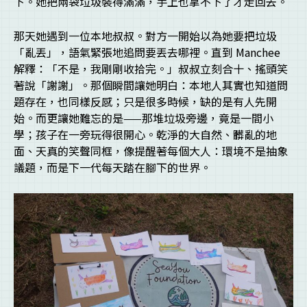
下。她把兩袋垃圾裝得滿滿，手上也拿不下了才走回去。
那天她遇到一位本地叔叔。對方一開始以為她要把垃圾
「亂丟」，語氣緊張地追問要丟去哪裡。直到 Manchee
解釋：「不是，我剛剛收拾完。」叔叔立刻合十、搖頭笑
著說「謝謝」。那個瞬間讓她明白：本地人其實也知道問
題存在，也同樣反感；只是很多時候，缺的是有人先開
始。而更讓她難忘的是——那堆垃圾旁邊，竟是一間小
學；孩子在一旁玩得很開心。乾淨的大自然、髒亂的地
面、天真的笑聲同框，像提醒著每個大人：環境不是抽象
議題，而是下一代每天踏在腳下的世界。