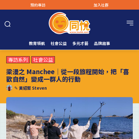
預約專訪
加入社群
教育領航
社會公益
多元才藝
品牌故事
專訪系列
社會公益
梁漫之 Manchee｜從一段旅程開始，把「喜
歡自然」變成一群人的行動
✎
黃紹堅 Steven