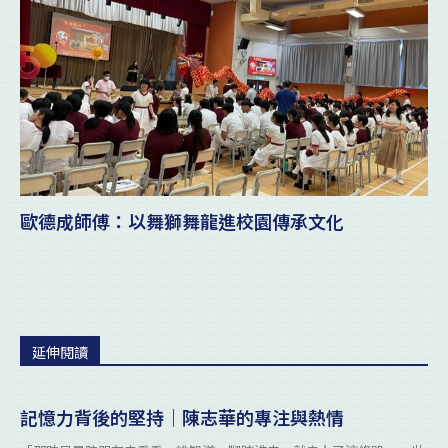
歐德成師傅：以舞獅舞龍進校園傳承文化
延伸閱讀
記憶力背後的堅持｜陳志華的專注與熱情