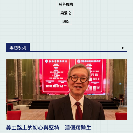
慈善機構
梁漫之
環保
專訪系列
義工路上的初心與堅持｜潘佩璆醫生