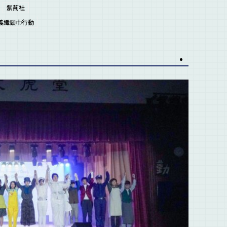
紫荊社
義織頸巾行動