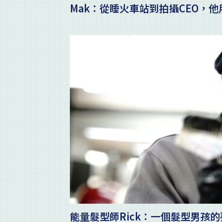
Mak：從睡火車站到拍攝CEO，
能量髮型師Rick：一個髮型男孩