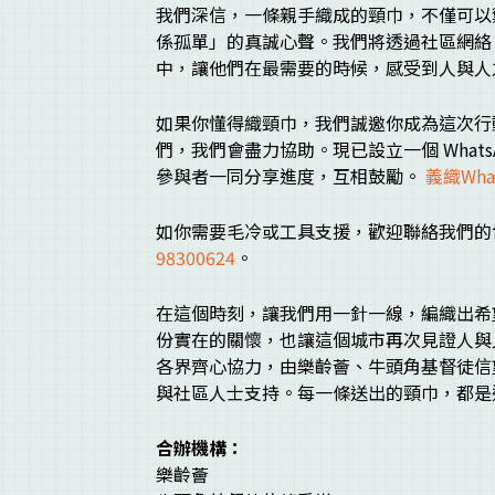
我們深信，一條親手織成的頸巾，不僅可以
係孤單」的真誠心聲。我們將透過社區網絡
中，讓他們在最需要的時候，感受到人與人
如果你懂得織頸巾，我們誠邀你成為這次行
們，我們會盡力協助。現已設立一個 What
參與者一同分享進度，互相鼓勵。
義織Wha
如你需要毛冷或工具支援，歡迎聯絡我們的
98300624
。
在這個時刻，讓我們用一針一線，編織出希
份實在的關懷，也讓這個城市再次見證人與
各界齊心協力，由樂齡薈、牛頭角基督徒信
與社區人士支持。每一條送出的頸巾，都是
合辦機構：
樂齡薈