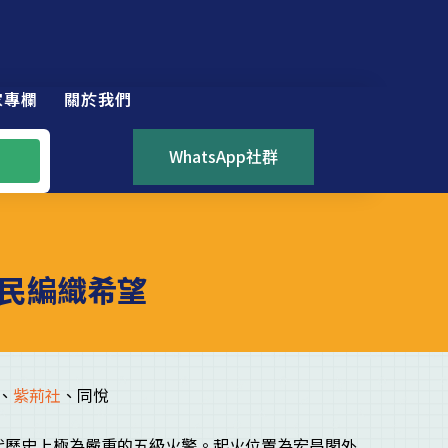
家專欄
關於我們
WhatsApp社群
民編織希望
、
紫荊社
、同悅
港近代歷史上極為嚴重的五級火警。起火位置為宏昌閣外