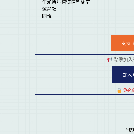
牛頭角基督徒信望愛堂
紫荊社
同悅
支持
點擊加入
加入 
您的
牛頭