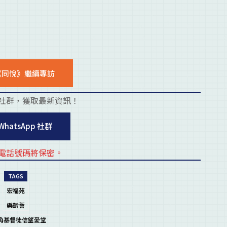
《同悅》繼續專訪
社群，獲取最新資訊！
placehold
WhatsApp 社群
電話號碼將保密。
placehold
TAGS
宏福苑
樂齡薈
角基督徒信望愛堂