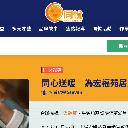
益
多元才藝
品牌故事
焦點報導
同悅活動
作
搜尋
同悅報導
同心送暖｜為宏福苑居
✎
黃紹堅 Steven
合辦機構：
樂齡薈
、牛頭角基督徒信望愛堂
2025年11月26日，大埔宏福苑發生香