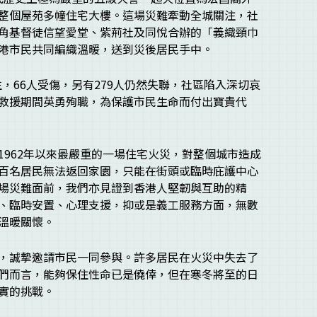
整個屋苑多幢住宅大樓。這場災難牽動全城關注，社
角基督徒信望愛堂、紫荊社及同悅合辦的「義織頸巾
港市民共同編織溫暖，送到災後居民手中。
生，66人受傷，另有279人仍然失聯，社區陷入深切哀
救援期間英勇殉職，為保護市民生命而付出寶貴代
1962年以來最嚴重的一場住宅火災，對整個城市造成
百名居民無法返回家園，只能在街頭或臨時庇護中心
場災難面前，我們亦見證到香港人堅韌與互助的精
、臨時安置、心理支援，抑或是義工服務方面，無數
溫暖關懷。
，誠摯邀請市民一同參與。許多居民在火災中失去了
們而言，能夠保住性命已是僥倖，但在寒冬將至的日
實的挑戰。