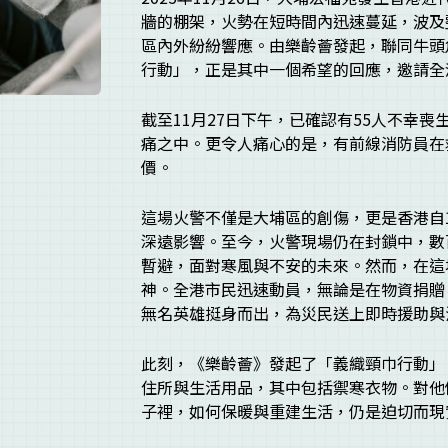
牆的棚架，火勢在短時間內迅速蔓延，波及
區內外紛紛響應。由樂齡薈發起，聯同牛頭
行動」，正是其中一個希望的回應，邀請全
截至11月27日下午，已確認有55人不幸喪
痛之中。更令人痛心的是，有前線消防員在
價。
這場火警不僅是大埔區的創傷，更是香港自
深遠影響。至今，火警現場仍在封鎖中，數
暫避，面對寒風與不安的未來。然而，在這
神。全港市民迅速動員，無論是在物資捐贈
無名英雄挺身而出，為災民送上即時援助與
此刻，《樂齡薈》發起了「義織頸巾行動」
住所與生活用品，其中包括禦寒衣物。對他
子裡，如何保暖與重建生活，仍是迫切而現