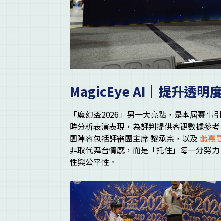
MagicEye AI｜提升透
「魔幻盃2026」另一大亮點，是本屆賽事引入 M
時分析表演表現，為評判提供客觀數據參考
團陣容包括評審團主席 黎承宗，以及
蕭嘉
非取代舞台情感，而是「托住」每一分努力
性與公平性。