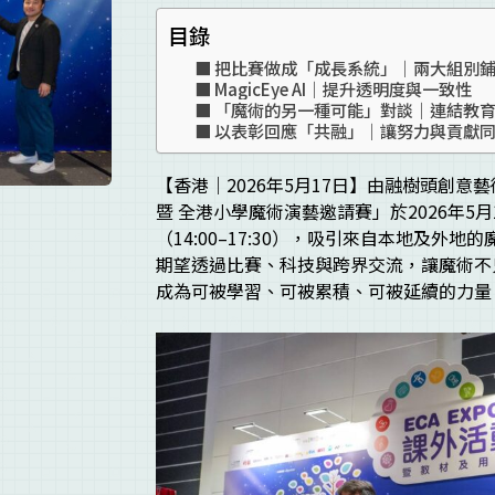
目錄
把比賽做成「成長系統」｜兩大組別
MagicEye AI｜提升透明度與一致性
「魔術的另一種可能」對談｜連結教
以表彰回應「共融」｜讓努力與貢獻
【香港｜2026年5月17日】由融樹頭創意
暨 全港小學魔術演藝邀請賽」於2026年5月1
（14:00–17:30），吸引來自本地及
期望透過比賽、科技與跨界交流，讓魔術不
成為可被學習、可被累積、可被延續的力量