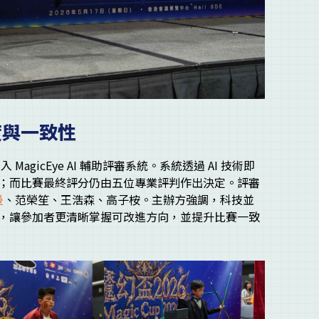
明度與一致性
agicEye AI 輔助評審系統。系統透過 AI 技術即
；而比賽最終評分仍由五位專業評判作出決定。評審
曼
、范榮笙、王浩森、高子桉。主辦方強調，科技並
，讓參加者更清晰掌握可改進方向，並提升比賽一致