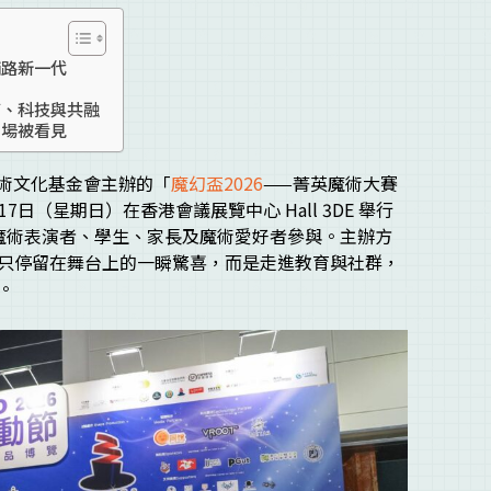
鋪路新一代
育、科技與共融
同場被看見
藝術文化基金會主辦的「
魔幻盃2026
——菁英魔術大賽
7日（星期日）在香港會議展覽中心 Hall 3DE 舉行
外地的魔術表演者、學生、家長及魔術愛好者參與。主辦方
只停留在舞台上的一瞬驚喜，而是走進教育與社群，
。