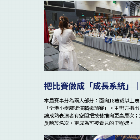
把比賽做成「成長系統」
本屆賽事分為兩大部分：面向18歲或以上
「全港小學魔術演藝邀請賽」。主辦方指出
讓成熟表演者有空間把技藝推向更高層次；
反映於名次，更成為可被看見的里程碑。