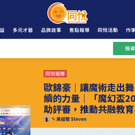
益
多元才藝
品牌故事
焦點報導
同悅活動
作
搜尋
同悅報導
歐錦豪｜讓魔術走出舞
續的力量｜「魔幻盃2026
助評審，推動共融教育
✎
黃紹堅 Steven