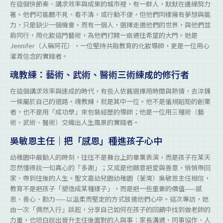
在這個快節奏、講求效率與成果的城市裡，有一群人，默默在邊緣努力
著。他們可能聽不見、看不清，或行動不便，但他們同樣擁有夢想與能
力，只是缺少一個機會。而有一個人，選擇走進他們的世界，與他們並
肩同行，用化妝這門藝術，為他們打開一扇通往希望的大門。她是
Jennifer（人稱阿花），一位堅持共融教育的化妝導師，更是一位用心
灌溉信念的實踐者。
魂教練：藝術、武術、醫術三術練成的修行者
在這個講求效率與速成的時代，有些人依舊選擇用時間與熱情，去淬鍊
一條屬於自己的道路。魂教練，就是其中一位。他不是循規蹈矩的創業
者，也不是用「成功學」來包裝經歷的導師；他是一位用三種術（藝
術、武術、醫術）交織出人生風景的實踐者。
吳敏恩主任｜把「感恩」種進孩子心中
幼稚園中最動人的時刻，往往不是舞台上的畢業表演，而是孩子在某天
忽然懂得說一句真心的「多謝」；又或是他願意把愛與善意，悄悄帶回
家、帶到往後的人生。聖文嘉幼兒園幼稚園（荃灣）吳敏恩主任相信，
教育不是把孩子「塑造成某種樣子」，而是把一些重要的價值——感
恩、善心、勤力——以溫柔而堅定的方式放進他們心中。這次專訪，她
由一次「偶然入行」談起，分享自己如何在孩子的回饋中找到做老師的
力量，也坦白說出晉升主任後面對的人與事：家長溝通、同事協作、人