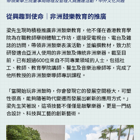
帶領東華三院董事局總理及管理人員團建活動，中外文化共融
從興趣到使命｜非洲鼓樂教育的推廣
梁先生現時積極推廣非洲鼓樂教育，他不僅在香港教育學
院為在職教師舉辦體驗工作坊，還接受電視台、電台及雜
誌的訪問，帶領非洲鼓樂表演活動，並編撰教材，致力於
研發適合亞洲人使用的非洲鼓及傳統非洲樂器。截至目
前，已有超過600位來自不同專業領域的人士，包括社
工、教師、教育學院講師、醫生及音樂治療師等，完成了
他所教授的非洲鼓樂導師專訓課程。
「當開始玩非洲鼓時，你會發現它的發展空間極大，可塑
性很高，能夠隨著時代變遷而發展出嶄新的應用方式。」
梁先生笑著說，這項技藝不僅僅是敲擊樂器，更是一門結
合設計、科技與工藝的創新藝術。