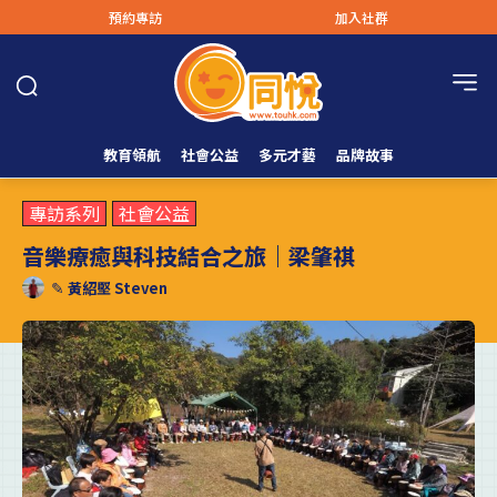
預約專訪
加入社群
教育領航
社會公益
多元才藝
品牌故事
專訪系列
社會公益
音樂療癒與科技結合之旅｜梁肇祺
✎
黃紹堅 Steven