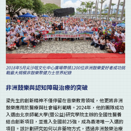
2018年5月尖沙咀文化中心廣場帶領1200位非洲鼓樂愛好者成功挑
戰最大規模非鼓樂聚健力士世界紀錄
非洲鼓樂與認知障礙治療的突破
梁先生的創新精神不僅停留在音樂教育領域，他更將非洲
鼓樂應用於醫療與社會福利範疇。2024年，他的團隊成功
入選由北京師範大學(暨公益)研究學院主辦的全國性醫養
結合創新項目，並進入全國前25強，成為香港唯一入選的
項目。該計劃研究如何以非藥物方式，透過非洲鼓樂治療