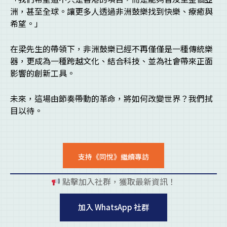
洲，甚至全球。讓更多人透過非洲鼓樂找到快樂、療癒與
希望。」
在梁先生的帶領下，非洲鼓樂已經不再僅僅是一種傳統樂
器，更成為一種跨越文化、結合科技、並為社會帶來正面
影響的創新工具。
未來，這場由節奏帶動的革命，將如何改變世界？我們拭
目以待。
支持《同悅》繼續專訪
點擊加入社群，獲取最新資訊！
pl
加入 WhatsApp 社群