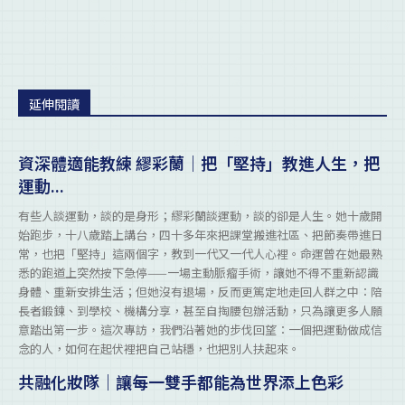
延伸閱讀
資深體適能教練 繆彩蘭｜把「堅持」教進人生，把
運動...
有些人談運動，談的是身形；繆彩蘭談運動，談的卻是人生。她十歲開
始跑步，十八歲踏上講台，四十多年來把課堂搬進社區、把節奏帶進日
常，也把「堅持」這兩個字，教到一代又一代人心裡。命運曾在她最熟
悉的跑道上突然按下急停——一場主動脈瘤手術，讓她不得不重新認識
身體、重新安排生活；但她沒有退場，反而更篤定地走回人群之中：陪
長者鍛鍊、到學校、機構分享，甚至自掏腰包辦活動，只為讓更多人願
意踏出第一步。這次專訪，我們沿著她的步伐回望：一個把運動做成信
念的人，如何在起伏裡把自己站穩，也把別人扶起來。
共融化妝隊｜讓每一雙手都能為世界添上色彩