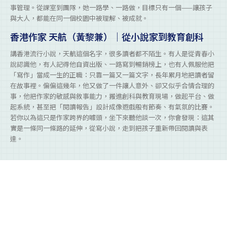
事管理。從課室到團隊，她一路學、一路做，目標只有一個——讓孩子
與大人，都能在同一個校園中被理解、被成就。
香港作家 天航（黃黎兼）｜從小說家到教育創科
講香港流行小說，天航這個名字，很多讀者都不陌生。有人是從青春小
說認識他，有人記得他自資出版、一路寫到暢銷榜上，也有人佩服他把
「寫作」當成一生的正職：只靠一篇又一篇文字，長年累月地把讀者留
在故事裡。偏偏這幾年，他又做了一件讓人意外、卻又似乎合情合理的
事，他把作家的敏感與敘事能力，搬進創科與教育現場，做起平台、做
起系統，甚至把「閱讀報告」設計成像遊戲般有節奏、有氣氛的比賽。
若你以為這只是作家跨界的噱頭，坐下來聽他談一次，你會發現：這其
實是一條同一條路的延伸，從寫小說，走到把孩子重新帶回閱讀與表
達。