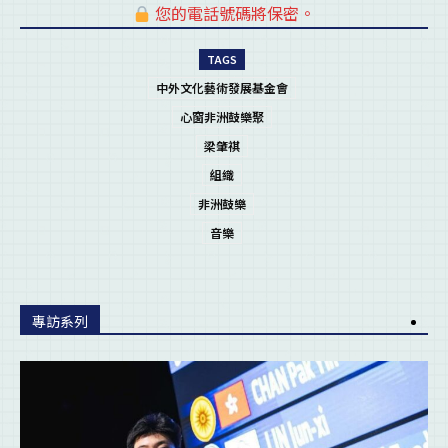
您的電話號碼將保密。
pl
TAGS
中外文化藝術發展基金會
心窗非洲鼓樂聚
梁肇祺
組織
非洲鼓樂
音樂
專訪系列