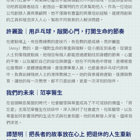
功地將這兩者結合，創造出一套獨特的方式來幫助他人。作為一位培訓
公司創辦人兼商業顧問，她不僅擁有豐富的商業培訓經驗，還運用創新
的工具和理念深入人心，幫助不同背景的人解決問題。
許麗盈｜用乒乓球，敲開心門，打開生命的節奏
在運動場上，有些教練教的是技巧，有些教的是成績，而許麗盈
（Amy）教的，是一種對生命的尊重與理解。從小朋友到長者，從健全
人士到傷殘運動員，她相信每個人都能透過運動找到身體的節奏，心靈
的平衡，以及屬於自己的自信與價值。她在不同角色中穿梭：是療癒普
拉提導師，是體適能教練，是復康專業人員，也是香港乒乓球代表隊
中，負責訓練殘疾人士的港隊教練之一。她的背景橫跨運動、復康與教
育，讓她的每一次教學，都不只是訓練，更是一次深刻的陪伴。
我們的未來｜范寧醫生
在這個瞬息萬變的時代，社會關懷與尊重成為了不可或缺的價值。「毋
忘愛」主席范寧醫生在訪談中，深入探討了社會處方、社區關懷，以及
尊重如何影響我們的生活方式與社會氛圍。他的見解發人深省，值得我
們深思。
譚慧明｜把長者的故事放在心上 把退休的人生重新