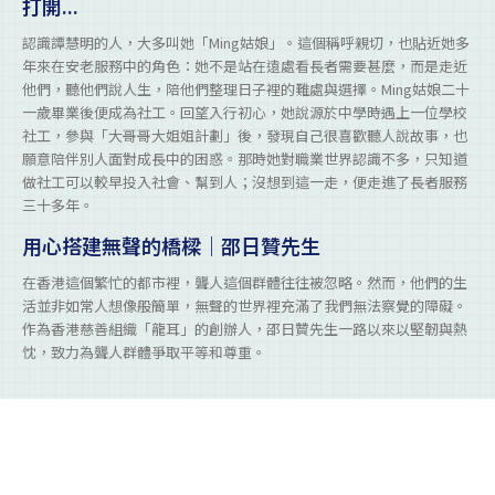
打開...
認識譚慧明的人，大多叫她「Ming姑娘」。這個稱呼親切，也貼近她多
年來在安老服務中的角色：她不是站在遠處看長者需要甚麼，而是走近
他們，聽他們說人生，陪他們整理日子裡的難處與選擇。Ming姑娘二十
一歲畢業後便成為社工。回望入行初心，她說源於中學時遇上一位學校
社工，參與「大哥哥大姐姐計劃」後，發現自己很喜歡聽人說故事，也
願意陪伴別人面對成長中的困惑。那時她對職業世界認識不多，只知道
做社工可以較早投入社會、幫到人；沒想到這一走，便走進了長者服務
三十多年。
用心搭建無聲的橋樑｜邵日贊先生
在香港這個繁忙的都市裡，聾人這個群體往往被忽略。然而，他們的生
活並非如常人想像般簡單，無聲的世界裡充滿了我們無法察覺的障礙。
作為香港慈善組織「龍耳」的創辦人，邵日贊先生一路以來以堅韌與熱
忱，致力為聾人群體爭取平等和尊重。