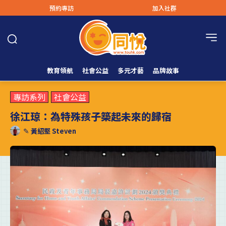
預約專訪
加入社群
教育領航
社會公益
多元才藝
品牌故事
專訪系列
社會公益
徐江琼：為特殊孩子築起未來的歸宿
✎
黃紹堅 Steven