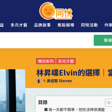
益
多元才藝
品牌故事
焦點報導
同悅活動
作
搜尋
專訪系列
多元才藝
林昇嶫Elvin的選擇
✎
黃紹堅 Steven
目錄
每一天都不簡單，但他活得很清醒