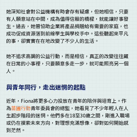
她深知社會對公益機構有時會存有疑慮，但她相信，只要
有人願意站在中間，成為值得信賴的橋樑，就能讓好事發
生。過去，她曾協助企業將產品捐贈給有需要的家庭，也
成功促成資源落到前線學生與學校手中。這些聽起來平凡
的事，卻實實在在地改變了不少人的生活。
她不追求高調的公益行動，而是相信，真正的改變往往藏
在日常的小事裡，只要願意多走一步，就可能照亮另一個
人。
與青年同行，走出迷惘的起點
近年，Fiona將更多心力投放在青年的陪伴與培育上。作
為
苗圃行動
青年委員會的總監，她看見了不少年輕人在人
生起步階段的迷惘。他們多在18至30歲之間，剛進入職場
或仍在摸索未來方向，對理想充滿想像，卻對如何開始感
到茫然。