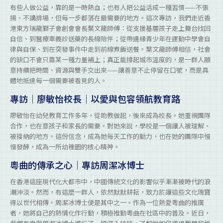
有些人做公益，靠的是一時熱血；也有人把公益活成一種習慣——不張
揚、不講排場，但每一步都落在最需要的地方。這次專訪，我們走近香
港東方瑞龍獅子會創會會長葉文龍師傅：從支援基層孩子走上舞台找回
自信、到醫療車義診送藥的長線陪伴；從帶邊緣青少年在運動中學會自
律與自保、到在突發事件中走到前線煮飯送餐。葉文龍師傅相信，社會
的缺口不會只靠某一種力量補上；真正能撐起城市溫度的，是一群人願
意持續把時間、資源與雙手交出來——讓善意不止停留在口號，而是具
體地抵達每一個需要被看見的人。
專訪｜廖敏怡校長｜以愛與包容領航教育路
廖敏怡在幼兒教育工作多年，從助教做起，後來成為校長。她重視團隊
合作，也在意孩子和家長的需要。對她來說，學校是一個讓人被理解、
被接納的地方。這份信念，成為她每天工作的動力，也在她的團隊中慢
慢發酵，成為一所幼稚園的核心精神。
粵曲的傳承之心｜專訪周潔冰博士
在香港這座現代化大都市中，中國傳統文化的影響似乎漸漸被時代的浪
潮沖淡。然而，有這麼一群人，依然默默耕耘，致力於讓這些文化瑰寶
得以世代相傳。周潔冰博士便是其中之一。作為一位熱愛粵曲的推廣
者，她將自己的熱情化作行動，積極推動粵曲在社區中的普及。近日，