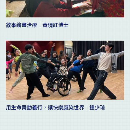
敘事繪畫治療｜黃曉紅博士
用生命舞動義行，讓快樂感染世界｜鍾少琼