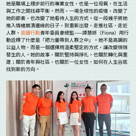
她是職場上穩步前行的專業女性，也是一位母親，在生活
與工作之間找尋平衡。然而，一場全球性的疫情，改變了
她的節奏，也改變了她看待人生的方式。從一段幾乎將她
推入情緒崩潰邊緣的日子，到重新出發，走進社區、走近
人群，
苗圃行動
青年委員會總監——譚慧妍（Fiona）用行
動詮釋了什麼是「把力量帶到人群之中」。她不是高調的
公益人物，而是一個選擇用溫柔堅定的方式，讓改變悄悄
發生的人。她的故事，關於堅持與掙扎，也關於轉化與重
建；關於青年與社區，也關於一位女性，如何在人生谷底
找到新的方向。