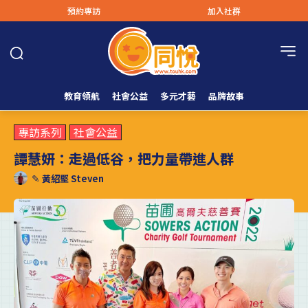
預約專訪
加入社群
教育領航
社會公益
多元才藝
品牌故事
專訪系列
社會公益
譚慧妍：走過低谷，把力量帶進人群
✎
黃紹堅 Steven