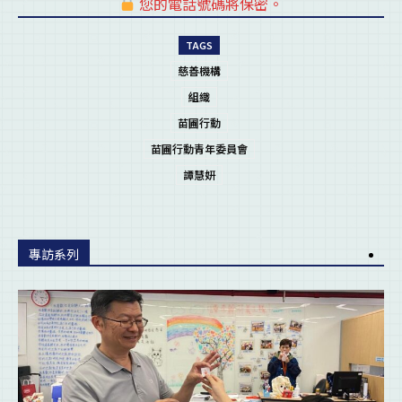
您的電話號碼將保密。
pl
TAGS
慈善機構
組織
苗圃行動
苗圃行動青年委員會
譚慧妍
專訪系列