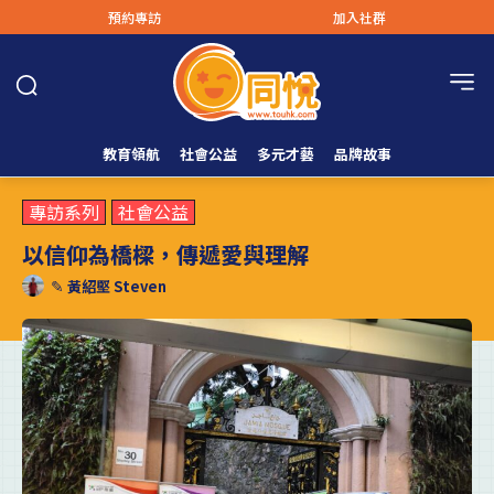
預約專訪
加入社群
教育領航
社會公益
多元才藝
品牌故事
專訪系列
社會公益
以信仰為橋樑，傳遞愛與理解
✎
黃紹堅 Steven