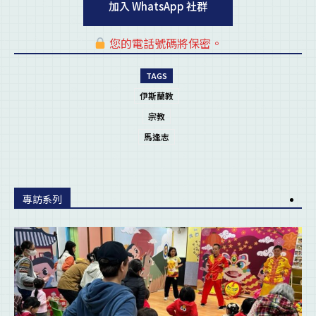
加入 WhatsApp 社群
您的電話號碼將保密。
pl
TAGS
伊斯蘭教
宗教
馬逢志
專訪系列