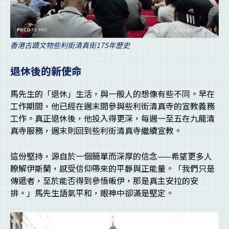
香港古蹟文物些利街清真街175年歷史
退休後的新使命
馬先生的「退休」生活，與一般人的想像有些不同。早在
工作期間，他已經在週末間參與些利街清真寺的宣教義務
工作。真正退休後，他投入得更深，每週一至五在九龍清
真寺服務，週末則回到些利街清真寺繼續宣教。
這份堅持，源自於一個簡單而深厚的信念——希望更多人
瞭解伊斯蘭，感受信仰帶來的平靜與正能量。「我們只是
傳遞者，至於能否得到參悟皈伊，那是真主安拉的安
排。」馬先生語氣平和，眼神中卻滿是堅定。