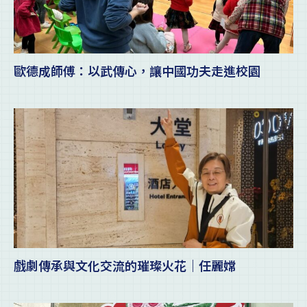
歐德成師傅：以武傳心，讓中國功夫走進校園
戲劇傳承與文化交流的璀璨火花｜任麗嫦