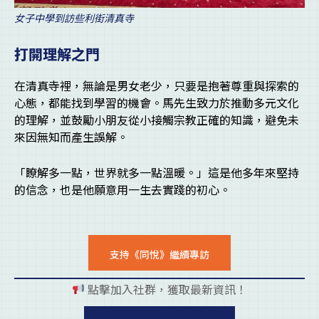
女子中學到訪些利街清真寺
打開理解之門
在清真寺裡，無論是男女老少，只要是抱著尊重與探索的
心態，都能找到學習的機會。馬先生致力於推動多元文化
的理解，並鼓勵小朋友從小接觸宗教正確的知識，避免未
來因無知而產生誤解。
「瞭解多一點，世界就多一點溫暖。」這是他多年來堅持
的信念，也是他願意用一生去實踐的初心。
支持《同悅》繼續專訪
點擊加入社群，獲取最新資訊！
pl