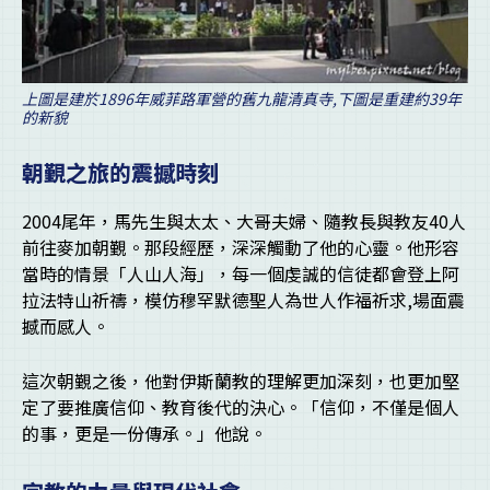
上圖是建於1896年威菲路軍營的舊九龍清真寺,下圖是重建約39年
的新貌
朝覲之旅的震撼時刻
2004尾年，馬先生與太太、大哥夫婦、隨教長與教友40人
前往麥加朝覲。那段經歷，深深觸動了他的心靈。他形容
當時的情景「人山人海」，每一個虔誠的信徒都會登上阿
拉法特山祈禱，模仿穆罕默德聖人為世人作福祈求,場面震
撼而感人。
這次朝覲之後，他對伊斯蘭教的理解更加深刻，也更加堅
定了要推廣信仰、教育後代的決心。「信仰，不僅是個人
的事，更是一份傳承。」他說。