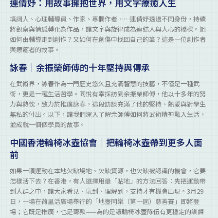
連倩妤：用故事擁抱世界，用文字療癒人生
填詞人、心理輔導員、作家、專欄作者……連倩妤透過不同身份，持續
將觀察與情感轉化為作品，讓文字與旋律成為連結人與人心的橋樑。她
如何由輔導走到創作？又如何在創傷中找回自己的筆？這是一位創作者
與療癒者的故事。
詠春｜余振榮師傅的十年堅持與傳承
在武術界，詠春作為一門歷史悠久且充滿智慧的技藝，不僅是一種武
術，更是一種生活哲學。同悅有幸採訪到余振榮師傅，他以十多年的努
力與熱忱，致力於推廣詠春，這段訪談充滿了他的堅持、熱愛與對學生
無私的付出。以下，讓我們深入了解余師傅如何將武術精神融入生活，
並成就一個個學員的故事。
中國香港輪椅冰壺協會｜把輪椅冰壺帶到更多人面
前
如果一項運動在本地欠缺場地、欠缺資源，也欠缺被認識的機會，它要
怎樣活下去？在香港，有人選擇用最「貼地」的方法回答：先把運動帶
到人群之中，讓大家看見、玩到、理解到，支持才有機會出現。3月29
日，一場在荷里活廣場舉行的「地壺同樂（第一屆）慈善賽」即將登
場；它既是推廣，也是籌款——為的是讓輪椅冰壺隊伍有更穩定的訓練