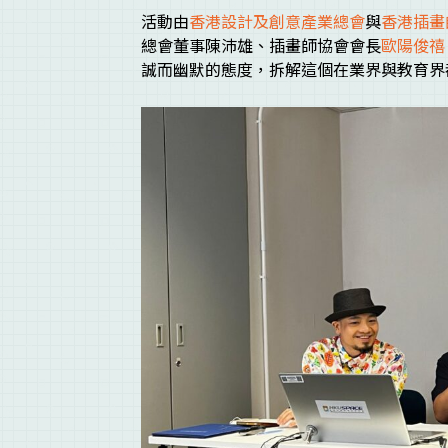
活動由
香港設計及創意產業總會
與
香港插畫
總會董事陳沛雄、插畫師協會會長
歐陽俊禧
誠而幽默的態度，拆解這個在業界與教育界