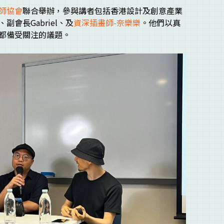
師協會
聯合舉辦，參與講者包括香港設計及創意產業
、副會長Gabriel、及
資深插畫師-奈樂樂
。他們以真
都備受關注的議題。