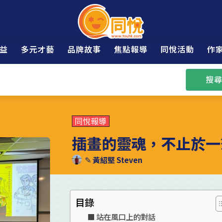
益
多元才藝
品牌故事
焦點報導
同悅活動
作
搜尋
同悅報導
插畫的靈魂，不止於一
✎
黃紹堅 Steven
目錄
站在風口上的對話