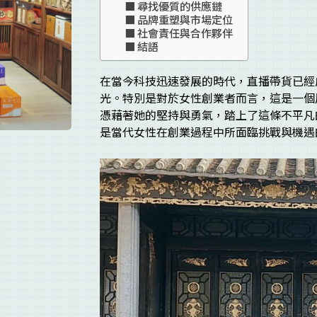
尋找優質的供應鏈
品牌重塑與市場定位
社會責任與合作夥伴
結語
在當今科技迅速發展的時代，直播帶貨已經
光。特別是對於女性創業者而言，這是一個展
憑藉著她的堅持與勇氣，踏上了這條不平凡
是當代女性在創業過程中所面臨挑戰與機遇