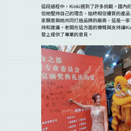
這段過程中，Kinki遇到了許多挑戰。國
但她堅持自己的理念，始終相信優質的產品
家願意與她共同打造品牌的廠商，這是一家
持和建議。老闆在這方面的慷慨與支持讓Ki
發上提供了專業的意見。