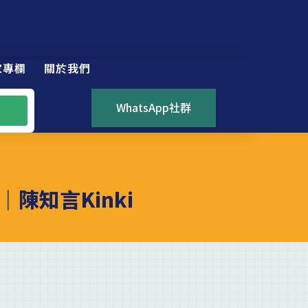
家專欄
關於我們
WhatsApp社群
陳知言Kinki