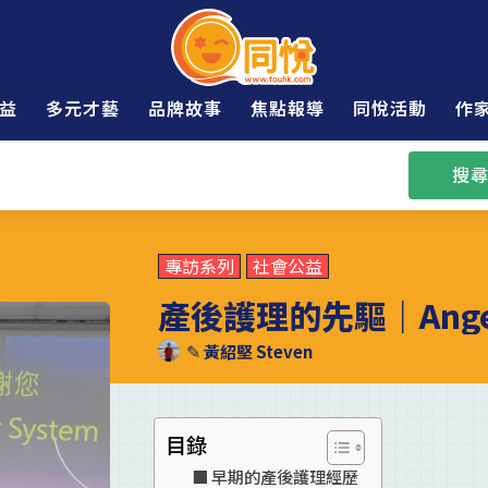
益
多元才藝
品牌故事
焦點報導
同悅活動
作
搜尋
專訪系列
社會公益
產後護理的先驅｜Ang
✎
黃紹堅 Steven
目錄
早期的產後護理經歷