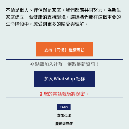
不論是個人、伴侶還是家庭，我們都應共同努力，為新生
家庭建立一個健康的支持環境，讓媽媽們能在這個重要的
生命階段中，感受到更多的關愛與理解。
支持《同悅》繼續專訪
📢 點擊加入社群，獲取最新資訊！
pl
加入 WhatsApp 社群
🔒 您的電話號碼將保密。
pl
TAGS
女性心理
產後抑鬱症