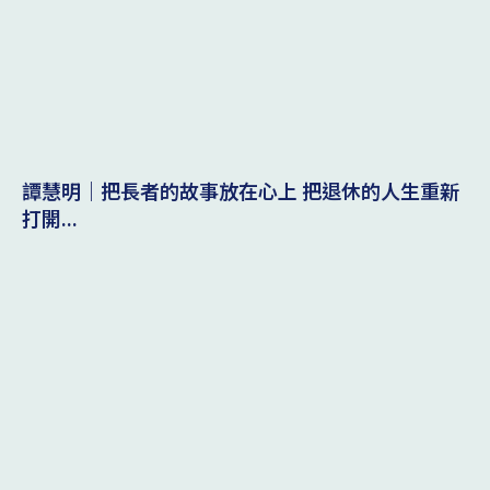
譚慧明｜把長者的故事放在心上 把退休的人生重新
打開...