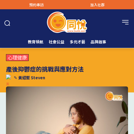
預約專訪
加入社群
教育領航
社會公益
多元才藝
品牌故事
心理健康
產後抑鬱症的挑戰與應對方法
✎
黃紹堅 Steven