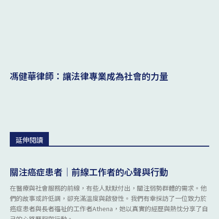
馮健華律師：讓法律專業成為社會的力量
延伸閱讀
關注癌症患者｜前線工作者的心聲與行動
在醫療與社會服務的前線，有些人默默付出，關注弱勢群體的需求。他
們的故事或許低調，卻充滿溫度與啟發性。我們有幸採訪了一位致力於
癌症患者與長者福祉的工作者Athena，她以真實的經歷與熱忱分享了自
己的心路歷程與行動。