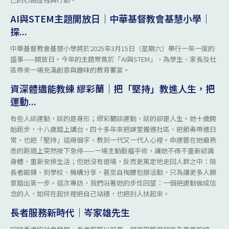
AI與STEM主題開放日｜中華基督教會基慧小學｜
探...
中華基督教會基慧小學將於2025年3月15日（星期六）舉行一年一度的
盛事——開放日。今年的主題聚焦於「AI與STEM」，為學生、家長及社
區帶來一場充滿創意與趣味的教育饗宴。
資深體適能教練 繆彩蘭｜把「堅持」教進人生，把
運動...
有些人談運動，談的是身形；繆彩蘭談運動，談的卻是人生。她十歲開
始跑步，十八歲踏上講台，四十多年來把課堂搬進社區、把節奏帶進日
常，也把「堅持」這兩個字，教到一代又一代人心裡。命運曾在她最熟
悉的跑道上突然按下急停——一場主動脈瘤手術，讓她不得不重新認識
身體、重新安排生活；但她沒有退場，反而更篤定地走回人群之中：陪
長者鍛鍊、到學校、機構分享，甚至自掏腰包辦活動，只為讓更多人願
意踏出第一步。這次專訪，我們沿著她的步伐回望：一個把運動做成信
念的人，如何在起伏裡把自己站穩，也把別人扶起來。
長者服務新時代｜岑家雄先生