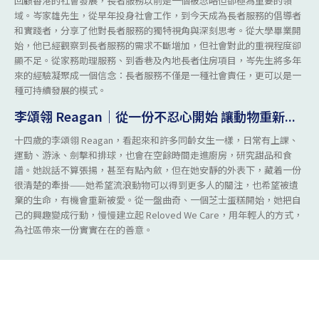
回顧香港的社會發展，長者服務以前是一個被忽略但卻極為重要的領
域。岑家雄先生，從早年投身社會工作，到今天成為長者服務的倡導者
和實踐者，分享了他對長者服務的獨特視角與深刻思考。從大學畢業開
始，他已經觀察到長者服務的需求不斷增加，但社會對此的重視程度卻
顯不足。從家務助理服務、到香巷及內地長者住房項目，岑先生將多年
來的經驗凝聚成一個信念：長者服務不僅是一種社會責任，更可以是一
種可持續發展的模式。
李頌翎 Reagan｜從一份不忍心開始 讓動物重新...
十四歲的李頌翎 Reagan，看起來和許多同齡女生一樣，日常有上課、
運動、游泳、劍擊和排球，也會在空餘時間走進廚房，研究甜品和食
譜。她說話不算張揚，甚至有點內斂，但在她安靜的外表下，藏着一份
很清楚的牽掛——她希望流浪動物可以得到更多人的關注，也希望被遺
棄的生命，有機會重新被愛。從一盤曲奇、一個芝士蛋糕開始，她把自
己的興趣變成行動，慢慢建立起 Reloved We Care，用年輕人的方式，
為社區帶來一份實實在在的善意。