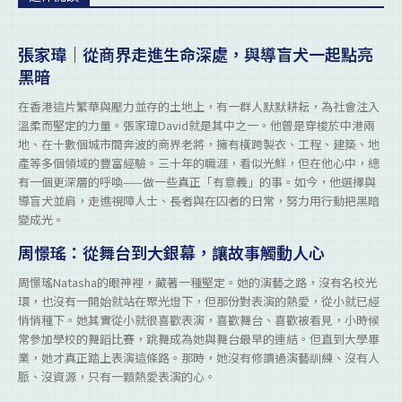
張家瑋｜從商界走進生命深處，與導盲犬一起點亮
黑暗
在香港這片繁華與壓力並存的土地上，有一群人默默耕耘，為社會注入
溫柔而堅定的力量。張家瑋David就是其中之一。他曾是穿梭於中港兩
地、在十數個城市間奔波的商界老將，擁有橫跨製衣、工程、建築、地
產等多個領域的豐富經驗。三十年的職涯，看似光鮮，但在他心中，總
有一個更深層的呼喚——做一些真正「有意義」的事。如今，他選擇與
導盲犬並肩，走進視障人士、長者與在囚者的日常，努力用行動把黑暗
變成光。
周憬瑤：從舞台到大銀幕，讓故事觸動人心
周憬瑤Natasha的眼神裡，藏著一種堅定。她的演藝之路，沒有名校光
環，也沒有一開始就站在聚光燈下，但那份對表演的熱愛，從小就已經
悄悄種下。她其實從小就很喜歡表演，喜歡舞台、喜歡被看見，小時候
常參加學校的舞蹈比賽，跳舞成為她與舞台最早的連結。但直到大學畢
業，她才真正踏上表演這條路。那時，她沒有修讀過演藝訓練、沒有人
脈、沒資源，只有一顆熱愛表演的心。