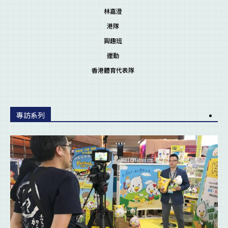
林嘉澄
港隊
興趣班
運動
香港體育代表隊
專訪系列