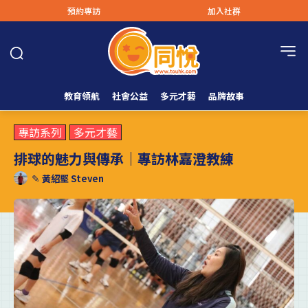
預約專訪
加入社群
教育領航
社會公益
多元才藝
品牌故事
專訪系列
多元才藝
排球的魅力與傳承｜專訪林嘉澄教練
✎
黃紹堅 Steven