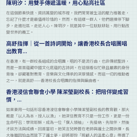
陳玥汐：用雙手傳遞溫暖，用心點亮社區
在這個節奏快速、資訊萬變的城市裡，我們常常被生活的壓力推著走，
忘記了什麼才是最值得珍惜的。然而，有這樣一群人，他們選擇停下腳
步，走進社區，走近人心。陳玥汐，就是其中一位默默耕耘、用行動改
變世界的義工。
高舒指揮｜從一首詩詞開始，讓香港校長合唱團唱
出教育...
在香港，有一群校長組成的合唱團，唱的不是流行曲，也非傳統聖詩，
而是一首首蘊藏中國文化底蘊的古詩詞。在這個看似忙碌且嚴肅的身份
背後，卻藏著對教育、音樂與文化傳承的深厚情感。而這一切的推動者
之一，就是高舒——香港校長合唱團的指揮與編曲者。
香港浸信會聯會小學 陳潔瑩副校長：把陪伴變成習
慣，...
如果要用一句話形容香港浸信會聯會小學陳潔瑩副校長的教育觀，那大
概是「以人為本，授人以漁」。她深信教育不只是一份工作，更是一份
生命呼召：學效耶穌，成為一位「僕人領袖」，先接納、先陪伴，然後
才談方法與成績。回首當初，她笑言兒時曾在老師與護士之間抉擇，長
大後雖因怕血而放下了護士夢，卻將那份「照顧人的溫柔心意」帶進了