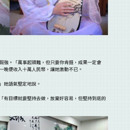
倔強。「萬事起頭難，但只要你肯捱，成果一定會
一晚便收入十萬人民幣，讓她激動不已。
」她語氣堅定地說。
「有目標就要堅持去做，放棄好容易，但堅持到底的