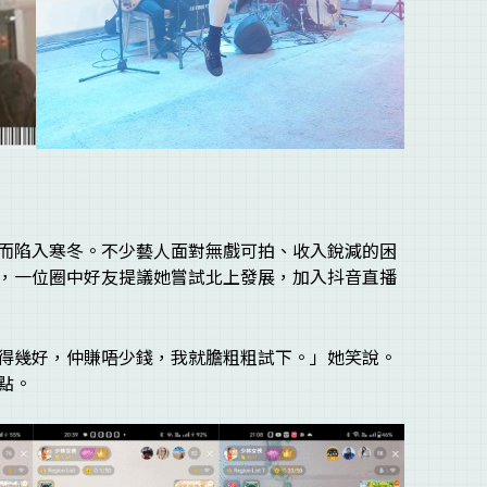
而陷入寒冬。不少藝人面對無戲可拍、收入銳減的困
，一位圈中好友提議她嘗試北上發展，加入抖音直播
得幾好，仲賺唔少錢，我就膽粗粗試下。」她笑說。
點。