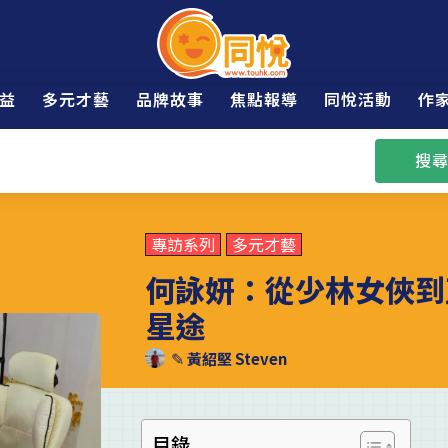
益
多元才藝
品牌故事
焦點報導
同悅活動
作
搜尋
專訪系列
多元才藝
何詠妍：從少林女俠到
星途
✎
黃紹堅 Steven
目錄