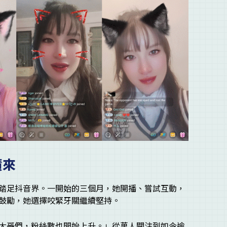
蹟來
踏足抖音界。一開始的三個月，她開播、嘗試互動，
鼓勵，她選擇咬緊牙關繼續堅持。
大哥們，粉絲數也開始上升。」從萬人關注到如今逾