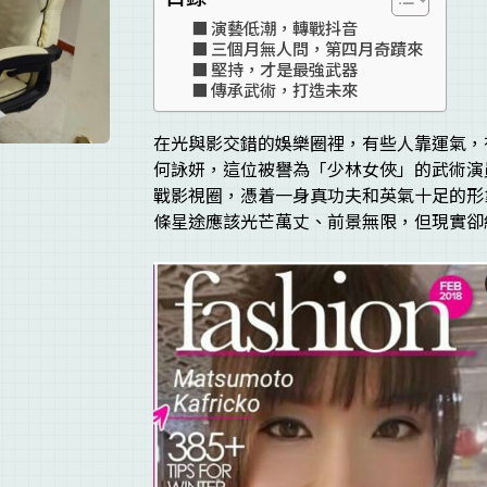
演藝低潮，轉戰抖音
三個月無人問，第四月奇蹟來
堅持，才是最強武器
傳承武術，打造未來
在光與影交錯的娛樂圈裡，有些人靠運氣，
何詠妍，這位被譽為「少林女俠」的武術演
戰影視圈，憑着一身真功夫和英氣十足的形
條星途應該光芒萬丈、前景無限，但現實卻