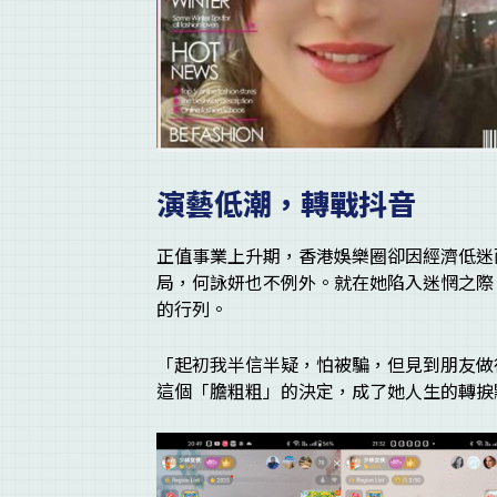
演藝低潮，轉戰抖音
正值事業上升期，香港娛樂圈卻因經濟低迷
局，何詠妍也不例外。就在她陷入迷惘之際
的行列。
「起初我半信半疑，怕被騙，但見到朋友做
這個「膽粗粗」的決定，成了她人生的轉捩