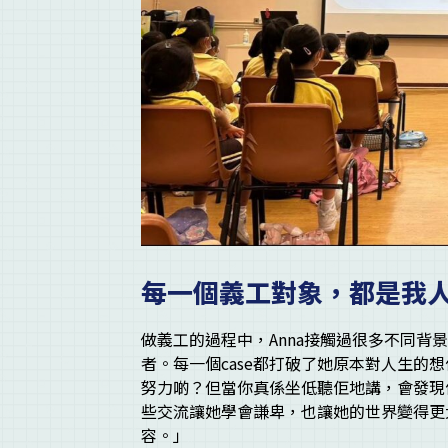
每一個義工對象，都是我
做義工的過程中，Anna接觸過很多不同背
者。每一個case都打破了她原本對人生的
努力啲？但當你真係坐低聽佢地講，會發現
些交流讓她學會謙卑，也讓她的世界變得更
容。」