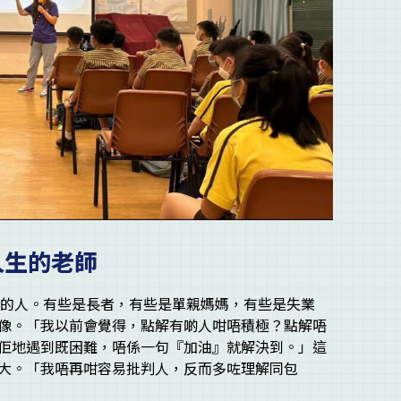
人生的老師
景的人。有些是長者，有些是單親媽媽，有些是失業
想像。「我以前會覺得，點解有啲人咁唔積極？點解唔
佢地遇到既困難，唔係一句『加油』就解決到。」這
大。「我唔再咁容易批判人，反而多咗理解同包