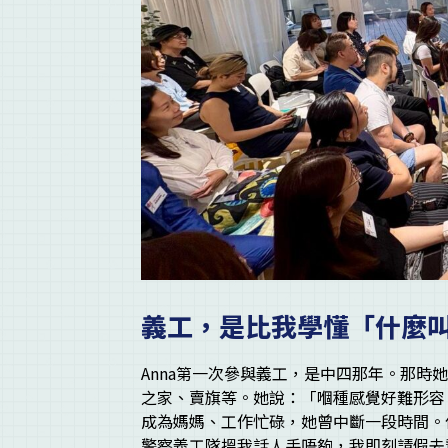
義工，是比我學懂「什麼
Anna第一次參與義工，是中四那年。那
之家、賣旗等。她說：「嗰種感覺好難形容
成為媽媽、工作忙碌，她曾中斷一段時間。
警察義工隊搵我話人手唔夠，我即刻請假去