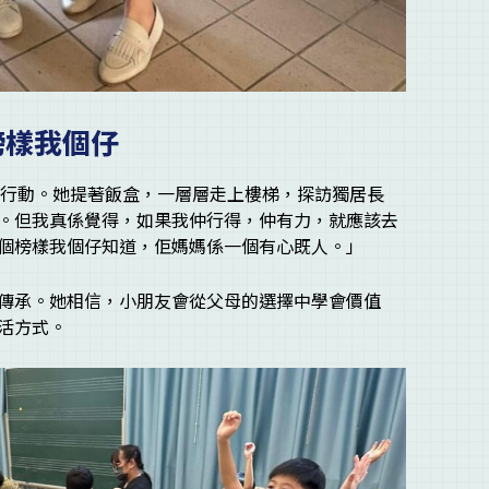
榜樣我個仔
飯行動。她提著飯盒，一層層走上樓梯，探訪獨居長
。但我真係覺得，如果我仲行得，仲有力，就應該去
個榜樣我個仔知道，佢媽媽係一個有心既人。」
傳承。她相信，小朋友會從父母的選擇中學會價值
活方式。