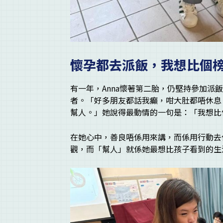
懷孕都去派飯，我想比個
有一年，Anna懷著第二胎，仍堅持參加派
者。「好多朋友都話我癲，咁大肚都唔休息
幫人。」她說得最動情的一句是：「我想比
在她心中，善良唔係用來講，而係用行動去
觀，而「幫人」就係她最想比孩子看到的生