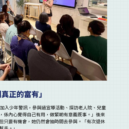
叫真正的富有」
時她加入少年警訊，參與過宣導活動、探訪老人院、兒童
，係內心覺得自己有用，做緊啲有意義既事。」後來
但只要有機會，她仍然會抽時間去參與。「有次退休
幫手。」