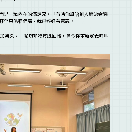
而是一種內在的滿足感。「有時你幫唔到人解決金錢
甚至只係聽佢講，就已經好有意義。」
都更加持久。「呢啲非物質既回報，會令你重新定義咩叫