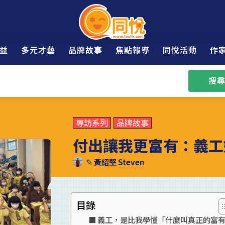
益
多元才藝
品牌故事
焦點報導
同悅活動
作
搜尋
專訪系列
品牌故事
付出讓我更富有：義工
✎
黃紹堅 Steven
目錄
義工，是比我學懂「什麼叫真正的富