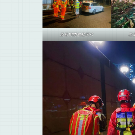
風暴期間執勤照片
風