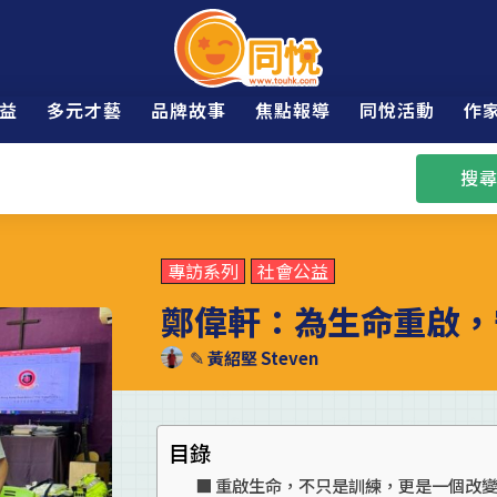
益
多元才藝
品牌故事
焦點報導
同悅活動
作
搜尋
專訪系列
社會公益
鄭偉軒：為生命重啟，
✎
黃紹堅 Steven
目錄
重啟生命，不只是訓練，更是一個改