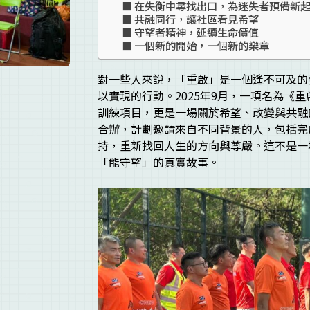
在失衡中尋找出口，為迷失者預備新
共融同行，讓社區看見希望
守望者精神，延續生命價值
一個新的開始，一個新的樂章
對一些人來說，「重啟」是一個遙不可及的夢
以實現的行動。2025年9月，一項名為《
訓練項目，更是一場關於希望、改變與共融
合辦，計劃邀請來自不同背景的人，包括完
持，重新找回人生的方向與尊嚴。這不是一
「能守望」的真實故事。