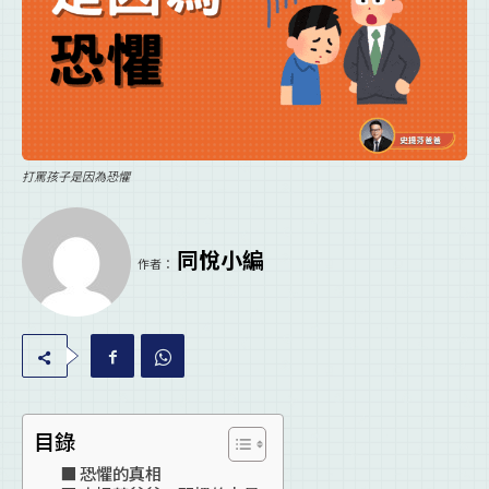
打罵孩子是因為恐懼
同悅小編
作者：
目錄
恐懼的真相