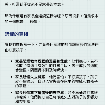
著，打罵孩子從來不是家長的本意。
那為什麼還有家長會繼續這樣做呢？原因很多，但最根本
的一個就是——
恐懼
。
恐懼的真相
讓我們來拆解一下，究竟是什麼樣的恐懼讓家長們無法停
止打罵孩子：
家長恐懼教育過程的漫長和焦慮
：他們擔心，若不
採取“快速且有效”的打罵手段，孩子成長的速度
會變慢，問題得不到及時解決。
家長恐懼失去威嚴
：他們害怕，不打罵孩子，孩子
就不會聽話，自己也會失去在家中的權威和對孩子
的掌控。
家長恐懼放下權威後的失控感
：若不再通過打罵維
持權威，他們擔心自己將徹底失去對孩子的影響力
和控制權。