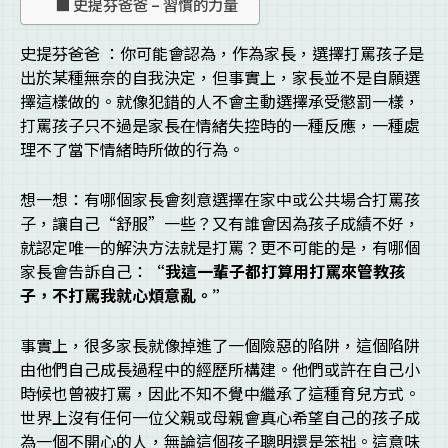
史提芬爸爸 – 習慣的力量
史提芬爸爸 ：你可能會認為，作為家長，選擇打罵孩子是
出於某種無奈的自我決定，但事實上，家長並不是自願選
擇這樣做的。就像犯錯的人不會主動選擇承受懲罰一樣，
打罵孩子只不過是家長在情緒失控時的一種反應，一種處
理不了當下情緒時所做的行為。
想一想：有哪個家長會刻意選擇在家中或公共場合打罵孩
子，讓自己“舒服”一些？又有誰會因為孩子成績不好，
就認定唯一的解決方法就是打罵？更不可能的是，有哪個
家長會告訴自己：
“
我這一輩子都打算用打罵來管教孩
子，不打罵我就心煩意亂。
”
事實上，很多家長就像掉進了一個險惡的陷阱，這個陷阱
由他們自己成長過程中的經歷所構建。他們或許在自己小
時候也曾被打罵，因此不知不覺中繼承了這種育兒方式。
世界上沒有任何一位父親或母親會真心希望自己的孩子成
為一個不開心的人，無論這個孩子聰明還是笨拙。這意味