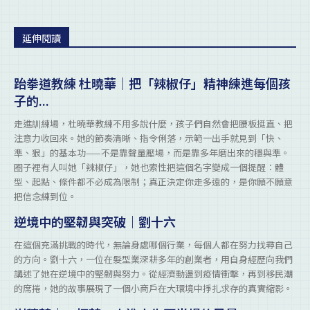
延伸閱讀
跆拳道教練 杜曉華｜把「辣椒仔」精神練進每個孩
子的...
走進訓練場，杜曉華教練不用多說什麼，孩子們自然會把腰板挺直、把
注意力收回來。她的節奏清晰、指令俐落，示範一出手就見到「快、
準、狠」的基本功——不是靠聲量壓場，而是靠多年磨出來的穩與準。
圈子裡有人叫她「辣椒仔」，她也索性把這個名字變成一個提醒：體
型、起點、條件都不必成為限制；真正決定你走多遠的，是你願不願意
把信念練到位。
逆境中的堅韌與突破｜劉十六
在這個充滿挑戰的時代，無論身處哪個行業，每個人都在努力找尋自己
的方向。劉十六，一位在髮型業深耕多年的創業者，用自身經歷向我們
講述了她在逆境中的堅韌與努力。從經濟動盪到疫情衝擊，再到移民潮
的席捲，她的故事展現了一個小商戶在大環境中掙扎求存的真實縮影。