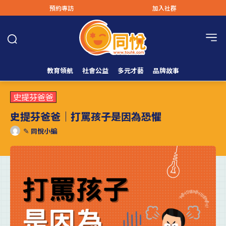
預約專訪
加入社群
教育領航
社會公益
多元才藝
品牌故事
史提芬爸爸
史提芬爸爸｜打罵孩子是因為恐懼
✎
同悅小編