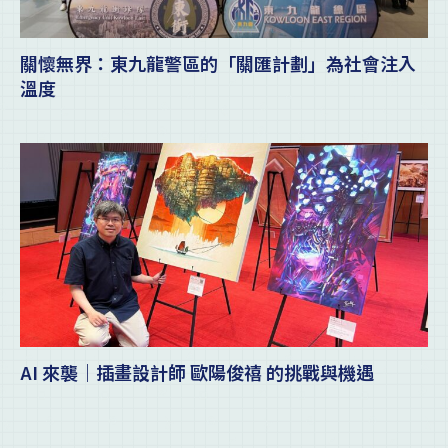
關懷無界：東九龍警區的「關匯計劃」為社會注入
溫度
AI 來襲｜插畫設計師 歐陽俊禧 的挑戰與機遇