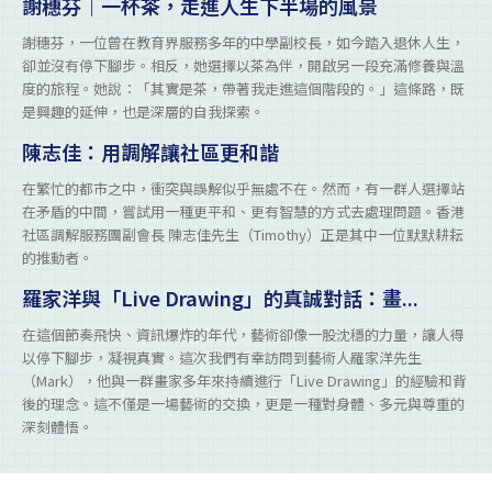
謝穗芬｜一杯茶，走進人生下半場的風景
謝穗芬，一位曾在教育界服務多年的中學副校長，如今踏入退休人生，
卻並沒有停下腳步。相反，她選擇以茶為伴，開啟另一段充滿修養與溫
度的旅程。她說：「其實是茶，帶著我走進這個階段的。」這條路，既
是興趣的延伸，也是深層的自我探索。
陳志佳：用調解讓社區更和諧
在繁忙的都市之中，衝突與誤解似乎無處不在。然而，有一群人選擇站
在矛盾的中間，嘗試用一種更平和、更有智慧的方式去處理問題。香港
社區調解服務團副會長 陳志佳先生（Timothy）正是其中一位默默耕耘
的推動者。
羅家洋與「Live Drawing」的真誠對話：畫...
在這個節奏飛快、資訊爆炸的年代，藝術卻像一股沈穩的力量，讓人得
以停下腳步，凝視真實。這次我們有幸訪問到藝術人羅家洋先生
（Mark），他與一群畫家多年來持續進行「Live Drawing」的經驗和背
後的理念。這不僅是一場藝術的交換，更是一種對身體、多元與尊重的
深刻體悟。