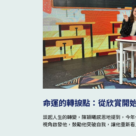
命運的轉捩點：從欣賞開
談起人生的轉變，陳穎曦感恩地提到，今年
視角啟發他，鼓勵他突破自我，讓他重新看