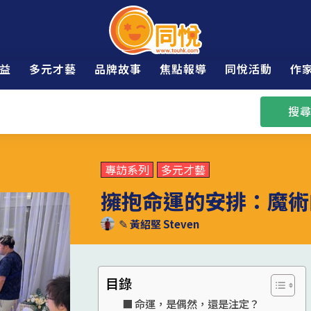
益
多元才藝
品牌故事
焦點報導
同悅活動
作
搜尋
專訪系列
多元才藝
擁抱命運的安排：魔術
✎
黃紹堅 Steven
目錄
命運，是偶然，還是注定？