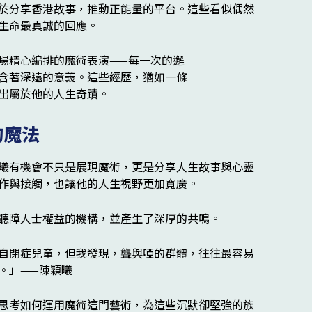
於分享香港故事，推動正能量的平台。這些看似偶然
生命最真誠的回應。
的魔法
曦有機會不只是展現魔術，更是分享人生故事與心靈
作與接觸，也讓他的人生視野更加寬廣。
聽障人士權益的機構，並產生了深厚的共鳴。
自閉症兒童，但我發現，聾與啞的群體，往往最容易
。」——陳穎曦
思考如何運用魔術這門藝術，為這些沉默卻堅強的族