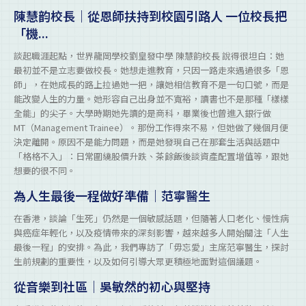
陳慧韵校長｜從恩師扶持到校園引路人 一位校長把
「機...
談起職涯起點，世界龍岡學校劉皇發中學 陳慧韵校長 說得很坦白：她
最初並不是立志要做校長。她想走進教育，只因一路走來遇過很多「恩
師」，在她成長的路上拉過她一把，讓她相信教育不是一句口號，而是
能改變人生的力量。她形容自己出身並不寬裕，讀書也不是那種「樣樣
全能」的尖子。大學時期她先讀的是商科，畢業後也曾進入銀行做
MT（Management Trainee）。那份工作得來不易，但她做了幾個月便
決定離開。原因不是能力問題，而是她發現自己在那套生活與話題中
「格格不入」：日常圍繞股價升跌、茶餘飯後談資產配置增值等，跟她
想要的很不同。
為人生最後一程做好準備｜范寧醫生
在香港，談論「生死」仍然是一個敏感話題，但隨著人口老化、慢性病
與癌症年輕化，以及疫情帶來的深刻影響，越來越多人開始關注「人生
最後一程」的安排。為此，我們專訪了「毋忘愛」主席范寧醫生，探討
生前規劃的重要性，以及如何引導大眾更積極地面對這個議題。
從音樂到社區｜吳敏然的初心與堅持