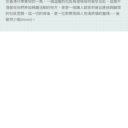
在香港仔華貴邨的一角，一個溫暖的社區角落悄悄地發芽茁壯。這裡不
僅是街坊們參加興趣活動的地方，更是一個讓人感受到彼此連結與關懷
的社區空間。這一切的背後，是一位對教育與人充滿熱情的靈魂——吳
敏然小姐(Annie)。