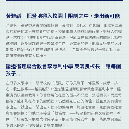
黃雅韜｜把營地搬入校園｜限制之中，走出新可能
若說第一篇是香港青少輔導協會｜黃雅韜（Otto）的起點，那麼第二篇
談的就是他如何在變化中走穩。疫情重擊活動與訓練行業，很多人選擇
轉行求存；他卻在限制中找到新做法，把原本在營地進行的體驗活動帶
進校園，逐步與超過幾十間學校合作。更重要的是，他看見行業的人才
斷層，開始把心力投放到培訓與傳承——希望不是只做好一場活動，而
是讓整個行業有人接棒。
循道衞理聯合教會李惠利中學 束濟良校長｜讓每個
孩子...
在很多人眼中，一所學校的「成敗」好像只剩下一條直線：成績、排
名、收生數字——越高越好。但走進循道衞理聯合教會李惠利中學，聽
束濟良校長談教育，你會發現他在意的從來不只是一張成績表，而是每
個孩子能不能在有限的起點裡，仍然看見自己的價值，並且真的有機會
走出去、試出去、闖出去。他不迴避現實：資源確實緊、家庭背景確實
會影響選擇；但他也不接受「就係咁」——於是我們在這次專訪裡，看
見一位校長如何把理念化成制度、把關懷化成安排，把一條原本只屬於
少數人的路，慢慢鋪到更多學生腳下。