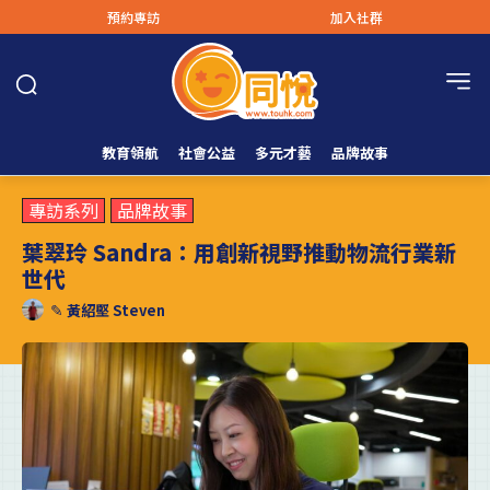
預約專訪
加入社群
教育領航
社會公益
多元才藝
品牌故事
專訪系列
品牌故事
葉翠玲 Sandra：用創新視野推動物流行業新
世代
✎
黃紹堅 Steven