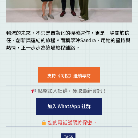
物流的未來，不只是自動化的機械運作，更是一場關於信
任、創新與連結的旅程。而葉翠玲Sandra，用她的堅持與
熱情，正一步步為這場旅程鋪路。
支持《同悅》繼續專訪
點擊加入社群，獲取最新資訊！
pl
加入 WhatsApp 社群
您的電話號碼將保密。
pl
TAGS