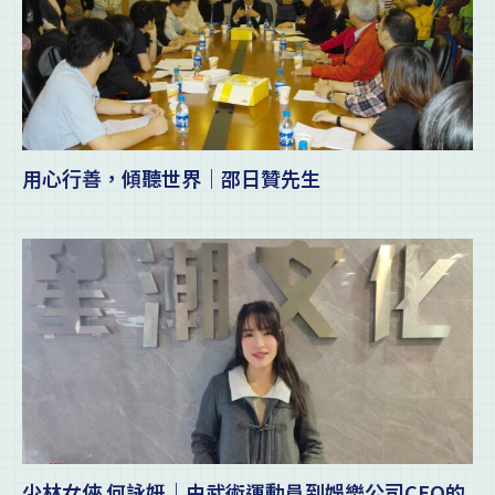
用心行善，傾聽世界｜邵日贊先生
少林女俠 何詠妍｜由武術運動員到娛樂公司CEO的