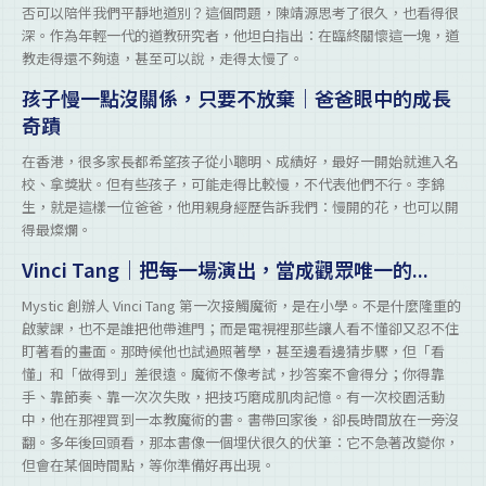
否可以陪伴我們平靜地道別？這個問題，陳靖源思考了很久，也看得很
深。作為年輕一代的道教研究者，他坦白指出：在臨終關懷這一塊，道
教走得還不夠遠，甚至可以說，走得太慢了。
孩子慢一點沒關係，只要不放棄｜爸爸眼中的成長
奇蹟
在香港，很多家長都希望孩子從小聰明、成績好，最好一開始就進入名
校、拿獎狀。但有些孩子，可能走得比較慢，不代表他們不行。李錦
生，就是這樣一位爸爸，他用親身經歷告訴我們：慢開的花，也可以開
得最燦爛。
Vinci Tang｜把每一場演出，當成觀眾唯一的...
Mystic 創辦人 Vinci Tang 第一次接觸魔術，是在小學。不是什麼隆重的
啟蒙課，也不是誰把他帶進門；而是電視裡那些讓人看不懂卻又忍不住
盯著看的畫面。那時候他也試過照著學，甚至邊看邊猜步驟，但「看
懂」和「做得到」差很遠。魔術不像考試，抄答案不會得分；你得靠
手、靠節奏、靠一次次失敗，把技巧磨成肌肉記憶。有一次校園活動
中，他在那裡買到一本教魔術的書。書帶回家後，卻長時間放在一旁沒
翻。多年後回頭看，那本書像一個埋伏很久的伏筆：它不急著改變你，
但會在某個時間點，等你準備好再出現。