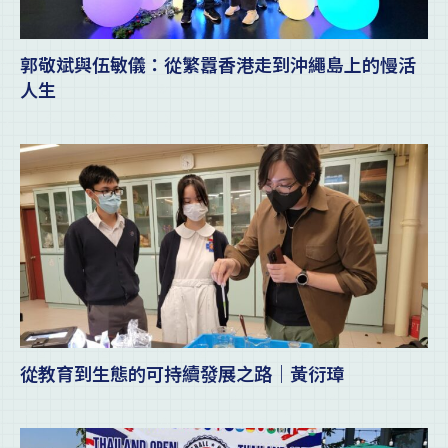
郭敬斌與伍敏儀：從繁囂香港走到沖繩島上的慢活
人生
從教育到生態的可持續發展之路｜黃衍璋