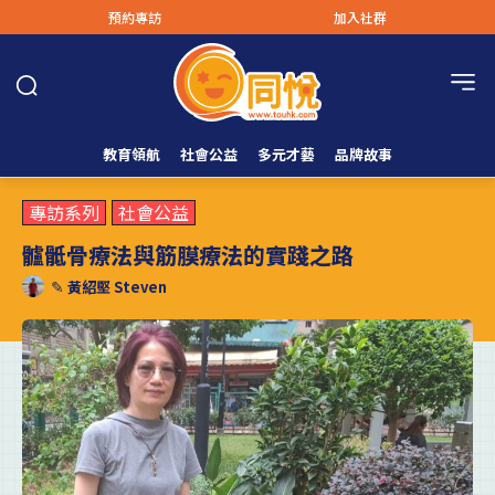
預約專訪
加入社群
教育領航
社會公益
多元才藝
品牌故事
專訪系列
社會公益
髗骶骨療法與筋膜療法的實踐之路
✎
黃紹堅 Steven