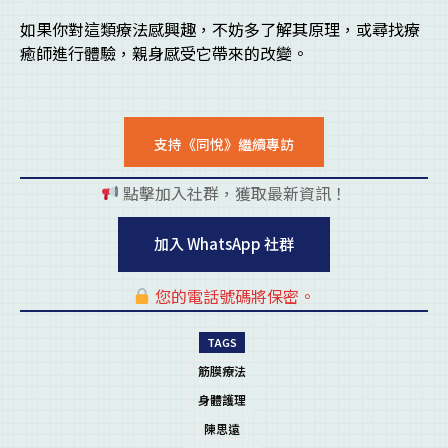
如果你對這類療法感興趣，不妨多了解其原理，或尋找療
癒師進行體驗，親身感受它帶來的改變。
支持《同悅》繼續專訪
點擊加入社群，獲取最新資訊！
pl
加入 WhatsApp 社群
您的電話號碼將保密。
pl
TAGS
筋膜療法
身體護理
陳思遠