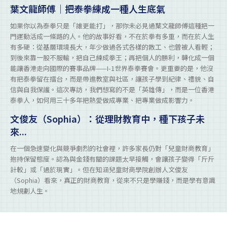
葉文龍師傅｜把泰拳練成一種人生底氣
如果你以為泰拳只是「誰更能打」，那你未必見過葉文龍師傅這種把一
門運動活成一條路的人。他的故事好看，不在於拳有多重，而在於人生
有多硬：從基層環境長大，年少做過各式各樣的散工、也曾被人看輕；
到後來靠一股不服輸，把自己練成拳王；再把個人的勝利，轉化成一個
能讓香港走向國際的賽事品牌——I-1世界泰拳賽會。更重要的是，他沒
有把泰拳留在擂台，而是帶進教室與社區，讓孩子學到紀律、禮貌、自
信與自我保護。這次專訪，我們想寫的不是「英雄傳」，而是一位香港
泰拳人，如何用三十多年把熱愛做成專業、把專業做成影響力。
文俊友（Sophia）：從理財教育中，種下孩子未
來...
在一個急速變化與競爭劇烈的社會裡，許多家長仍對「兒童財商教育」
抱持保留態度。認為與金錢有關的課題太早接觸，會讓孩子變得「斤斤
計較」或「過於現實」。但在知涵兒童財商學院創辦人文俊友
（Sophia）看來，真正的財商教育，從來不只是學賺錢，而是學有意識
地規劃人生。