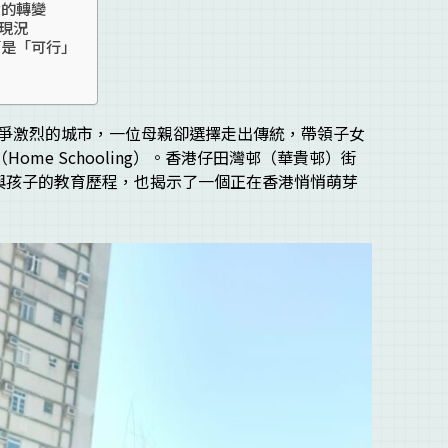
念的轉變
的現況
而是「可行」
爭激烈的城市，一位母親卻選擇走出傳統，帶領子女
me Schooling）。香港仔田灣邨（華貴邨）街
她與孩子的教育歷程，也揭示了一個正在香港悄悄萌芽