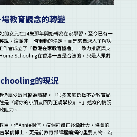
一場教育觀念的轉變
5歲。她的女兒在14歲那年開始轉為在家學習，至今已有一
笑說。這並非一時衝動的決定，而是來自深入了解與
育工作者成立了「
香港在家教育協會
」，致力推廣與支
e Schooling在香港一直是合法的，只是大眾對
hooling的現況
g在香港仍屬少數且較為隱蔽。「很多家庭選擇不對教育局
往是『請你的小朋友回到正規學校』。」這樣的情況
政阻力。
目，但Annie相信，這個群體正逐漸壯大。協會的
Dennis 古學俊博士，更是前教育部課程編撰的重要人物，為