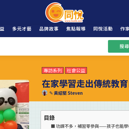
益
多元才藝
品牌故事
焦點報導
同悅活動
作
搜尋
專訪系列
社會公益
在家學習走出傳統教育
✎
黃紹堅 Steven
目錄
功課不多，補習零參與——孩子也能學