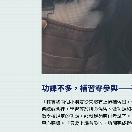
功課不多，補習零參與—
「其實我兩個小朋友從來沒有上過補習班，也
傳統觀念裡，學習等於拼命溫習、做功課和
做學校規定的功課，那就足夠應付考試了。
專心聽講。「只要上課有吸收，功課完成得