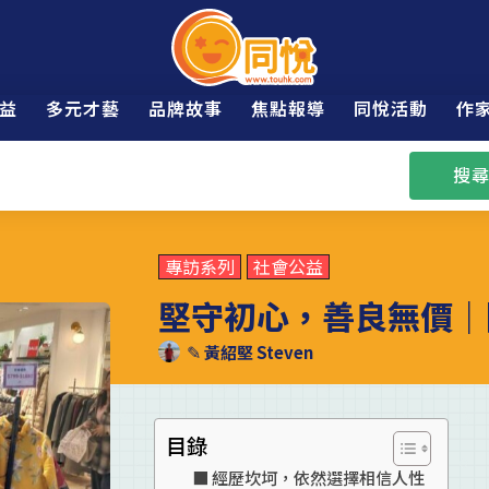
益
多元才藝
品牌故事
焦點報導
同悅活動
作
搜尋
專訪系列
社會公益
堅守初心，善良無價｜
✎
黃紹堅 Steven
目錄
經歷坎坷，依然選擇相信人性