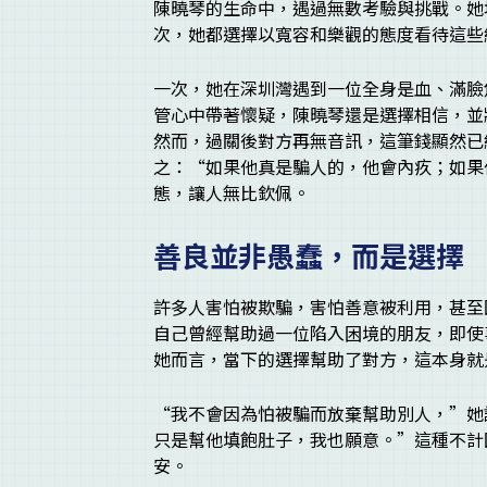
陳曉琴的生命中，遇過無數考驗與挑戰。她
次，她都選擇以寬容和樂觀的態度看待這些
一次，她在深圳灣遇到一位全身是血、滿臉
管心中帶著懷疑，陳曉琴還是選擇相信，並
然而，過關後對方再無音訊，這筆錢顯然已
之：“如果他真是騙人的，他會內疚；如果
態，讓人無比欽佩。
善良並非愚蠢，而是選擇
許多人害怕被欺騙，害怕善意被利用，甚至
自己曾經幫助過一位陷入困境的朋友，即使
她而言，當下的選擇幫助了對方，這本身就
“我不會因為怕被騙而放棄幫助別人，”她
只是幫他填飽肚子，我也願意。”這種不計
安。