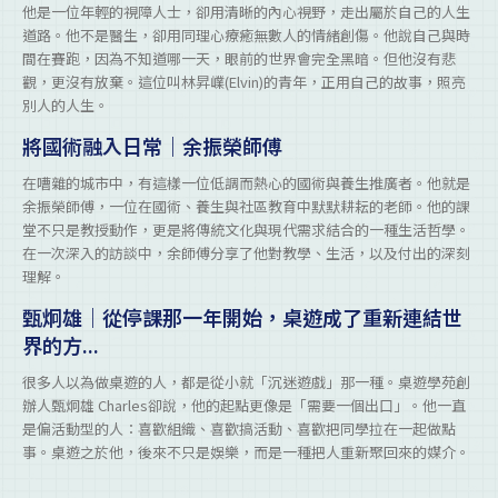
他是一位年輕的視障人士，卻用清晰的內心視野，走出屬於自己的人生
道路。他不是醫生，卻用同理心療癒無數人的情緒創傷。他說自己與時
間在賽跑，因為不知道哪一天，眼前的世界會完全黑暗。但他沒有悲
觀，更沒有放棄。這位叫林昇嶫(Elvin)的青年，正用自己的故事，照亮
別人的人生。
將國術融入日常｜余振榮師傅
在嘈雜的城市中，有這樣一位低調而熱心的國術與養生推廣者。他就是
余振榮師傅，一位在國術、養生與社區教育中默默耕耘的老師。他的課
堂不只是教授動作，更是將傳統文化與現代需求結合的一種生活哲學。
在一次深入的訪談中，余師傅分享了他對教學、生活，以及付出的深刻
理解。
甄炯雄｜從停課那一年開始，桌遊成了重新連結世
界的方...
很多人以為做桌遊的人，都是從小就「沉迷遊戲」那一種。桌遊學苑創
辦人甄炯雄 Charles卻說，他的起點更像是「需要一個出口」。他一直
是偏活動型的人：喜歡組織、喜歡搞活動、喜歡把同學拉在一起做點
事。桌遊之於他，後來不只是娛樂，而是一種把人重新聚回來的媒介。