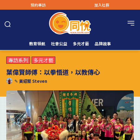
預約專訪
加入社群
教育領航
社會公益
多元才藝
品牌故事
專訪系列
多元才藝
葉偉賢師傅：以拳悟道，以教傳心
✎
黃紹堅 Steven