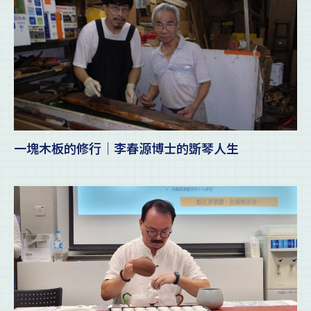
一塊木板的修行｜李春源博士的斲琴人生