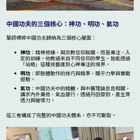
中國功夫的三個核心：神功、明功、氣功
葉師傅將中國功夫歸納為三個核心層面：
神功
：精神修練，與宗教信仰無關，而是專注、入
定的訓練。他教過來自不同信仰的學生，皆能透過
「站樁」這種技藝達到心神專注的境界。
明功
：即肢體動作的技巧與精準，關乎力學與實戰
經驗。
氣功
：中國功夫中的精髓，與中醫理論息息相關，
講求內外兼修，氣血運行，透過丹田發勁，產生穿
透力與破壞力。
這三者構成了完整的中國功夫體系，亦不可斷裂。