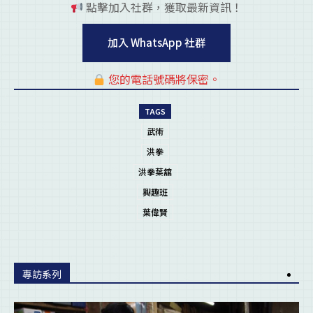
點擊加入社群，獲取最新資訊！
pl
加入 WhatsApp 社群
您的電話號碼將保密。
pl
TAGS
武術
洪拳
洪拳葉舘
興趣班
葉偉賢
專訪系列