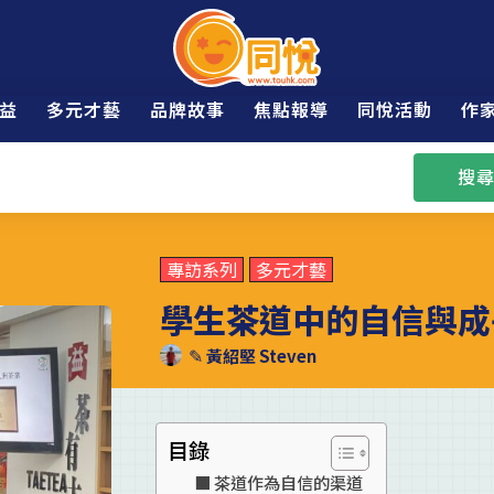
益
多元才藝
品牌故事
焦點報導
同悅活動
作
搜尋
專訪系列
多元才藝
學生茶道中的自信與成
✎
黃紹堅 Steven
目錄
茶道作為自信的渠道