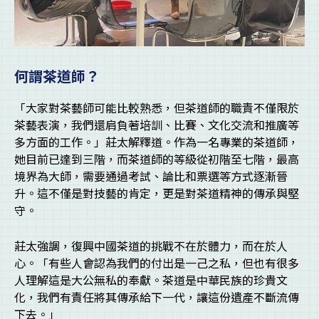
何謂茶道師？
「大家對茶藝師可能比較熟悉，但茶道師的職責不僅限於
茶藝表演，我們還肩負著培訓、比賽、文化交流和推廣等
多方面的工作。」莊太解釋道。作為一名專業的茶道師，
她目前已達到三階，而茶道師的等級從初階至七階，最高
境界為大師，需要通過考試、論比和票選等方式逐漸晉
升。這不僅是對技藝的肯定，更是對茶道精神的傳承與堅
守。
莊太強調，復興中國茶道的挑戰不在於體力，而在於人
心。「有些人會認為我們的付出是一己之私，但也有很多
人理解這是大公無私的奉獻。茶道是中華民族的珍貴文
化，我們有責任將其傳承給下一代，讓這份遺產不斷流傳
下去。」