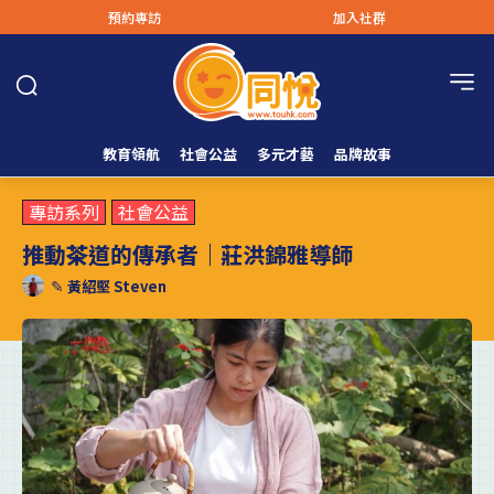
預約專訪
加入社群
教育領航
社會公益
多元才藝
品牌故事
專訪系列
社會公益
推動茶道的傳承者｜莊洪錦雅導師
✎
黃紹堅 Steven