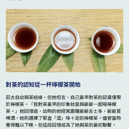
對茶的認知從一杯檸檬茶開始
莊太自幼與茶結緣，但她坦言，自己最早對茶的認識僅限
於檸檬茶。「我對茶最早的印象就是與爺爺一起喝檸檬
茶。」她回憶道，幼時的她經常跟隨爺爺去士多，爺爺買
啤酒，她則選擇了那盒「澀」味十足的檸檬茶。儘管當時
覺得難以下嚥，但這段回憶成為了她與茶的最初聯繫。