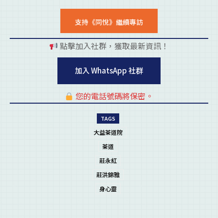
支持《同悅》繼續專訪
點擊加入社群，獲取最新資訊！
pl
加入 WhatsApp 社群
您的電話號碼將保密。
pl
TAGS
大益茶道院
茶道
莊永紅
莊洪錦雅
身心靈