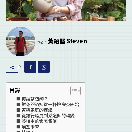
黃紹堅 Steven
作者：
目錄
何謂茶道師？
對茶的認知從一杯檸檬茶開始
茶與家庭的連結
從銀行職員到茶道師的轉變
茶道中的家庭價值
展望未來
結語：