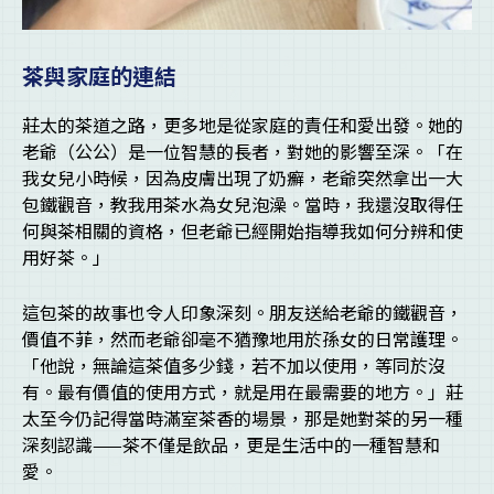
茶與家庭的連結
莊太的茶道之路，更多地是從家庭的責任和愛出發。她的
老爺（公公）是一位智慧的長者，對她的影響至深。「在
我女兒小時候，因為皮膚出現了奶癬，老爺突然拿出一大
包鐵觀音，教我用茶水為女兒泡澡。當時，我還沒取得任
何與茶相關的資格，但老爺已經開始指導我如何分辨和使
用好茶。」
這包茶的故事也令人印象深刻。朋友送給老爺的鐵觀音，
價值不菲，然而老爺卻毫不猶豫地用於孫女的日常護理。
「他說，無論這茶值多少錢，若不加以使用，等同於沒
有。最有價值的使用方式，就是用在最需要的地方。」莊
太至今仍記得當時滿室茶香的場景，那是她對茶的另一種
深刻認識——茶不僅是飲品，更是生活中的一種智慧和
愛。