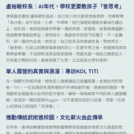
盧裕敏校長｜AI年代，學校更要教孩子「會思考」
港青基信書院 盧裕敏校長說，自己從小到大都很想做老師，但要解釋
「為什麼」卻不容易。小學、中學時，她已清楚知道將來要站在講台
上。她形容，老師這個身份帶著一種使命感：把道理、故事與價值觀，
透過教學傳遞給學生。那份吸引，像是很早就埋下的種子，不一定轟
烈，卻一直向內生長。她坦言，自己從來沒想過做校長。對她而言，
「做老師」已足以回應那個單純的初心。於是中學之後，她選擇為將來
教學做準備：不走師範或某些既定路線，而是先選一個自己願意投入、
也有能力教的科目。最後她選了化學，立志成為化學科老師。
單人露營的真實與浪漫｜專訪KOL TiTi
在一個繁忙的城市裡，總有些人選擇讓自己遠離喧囂，走進自然的懷
抱。TiTi，一位低調卻充滿熱情的戶外探險創作者，透過她的鏡頭，帶
領觀眾走進香港大自然的官方營地，展現一場場與眾不同的單人露營體
驗。她並非一般的旅遊Vlogger，也不是資訊型的介紹者，而是一位用
心記錄自己旅程的「流浪者」。
推動傳統武術進校園，文化薪火由此傳承
近年來，香港技擊運動總會積極響應教育局推動非物質文化遺產的政
策，透過一系列精彩的校園活動，讓學生能夠親身體驗中華傳統武術的