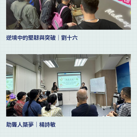
逆境中的堅韌與突破｜劉十六
助聾人築夢｜楊詩敏