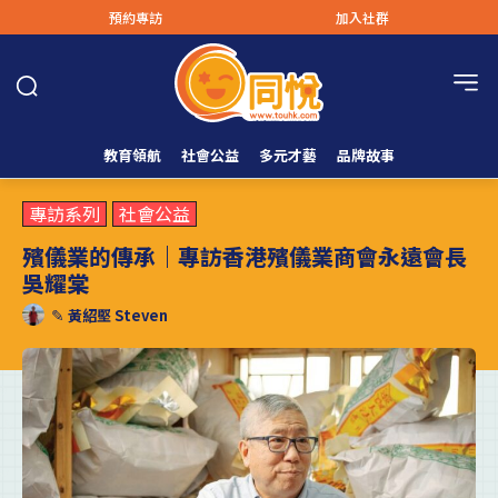
預約專訪
加入社群
教育領航
社會公益
多元才藝
品牌故事
專訪系列
社會公益
殯儀業的傳承｜專訪香港殯儀業商會永遠會長
吳耀棠
✎
黃紹堅 Steven