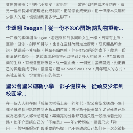
會影響選擇；但他也不接受「就係咁」——於是我們在這次專訪裡，看
見一位校長如何把理念化成制度、把關懷化成安排，把一條原本只屬於
少數人的路，慢慢鋪到更多學生腳下。
李頌翎 Reagan｜從一份不忍心開始 讓動物重新...
十四歲的李頌翎 Reagan，看起來和許多同齡女生一樣，日常有上課、
運動、游泳、劍擊和排球，也會在空餘時間走進廚房，研究甜品和食
譜。她說話不算張揚，甚至有點內斂，但在她安靜的外表下，藏着一份
很清楚的牽掛——她希望流浪動物可以得到更多人的關注，也希望被遺
棄的生命，有機會重新被愛。從一盤曲奇、一個芝士蛋糕開始，她把自
己的興趣變成行動，慢慢建立起 Reloved We Care，用年輕人的方式，
為社區帶來一份實實在在的善意。
聖公會聖米迦勒小學｜鄧子健校長｜從頑皮少年到
校園掌...
在一個人人都在問「成績怎樣衝上去」的年代，聖公會聖米迦勒小學｜
鄧子健校長把話題帶到更根本的位置：孩子為什麼要學？如果連自己想
成為怎樣的人都未想清楚，再漂亮的分數都可能只是一段被推着走的
路。他不介意談自己的「不完美」——年少時頑皮、讀書只求「夠
用」、曾把賺錢當作最重要的指標；也不避諱說自己如何在一次次被提