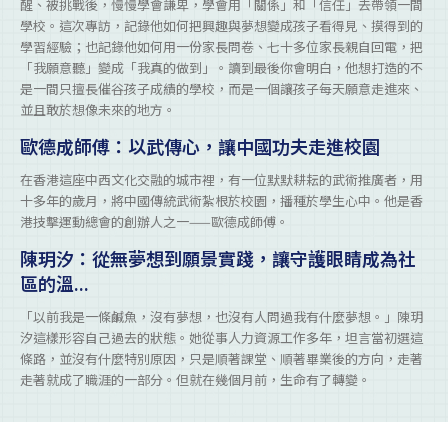
醒、被挑戰後，慢慢學會謙卑，學會用「關係」和「信任」去帶領一間
學校。這次專訪，記錄他如何把興趣與夢想變成孩子看得見、摸得到的
學習經驗；也記錄他如何用一份家長問卷、七十多位家長親自回電，把
「我願意聽」變成「我真的做到」。讀到最後你會明白，他想打造的不
是一間只擅長催谷孩子成績的學校，而是一個讓孩子每天願意走進來、
並且敢於想像未來的地方。
歐德成師傅：以武傳心，讓中國功夫走進校園
在香港這座中西文化交融的城市裡，有一位默默耕耘的武術推廣者，用
十多年的歲月，將中國傳統武術紮根於校園，播種於學生心中。他是香
港技擊運動總會的創辦人之一——歐德成師傅。
陳玥汐：從無夢想到願景實踐，讓守護眼睛成為社
區的溫...
「以前我是一條鹹魚，沒有夢想，也沒有人問過我有什麼夢想。」陳玥
汐這樣形容自己過去的狀態。她從事人力資源工作多年，坦言當初選這
條路，並沒有什麼特別原因，只是順著課堂、順著畢業後的方向，走著
走著就成了職涯的一部分。但就在幾個月前，生命有了轉變。