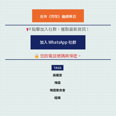
支持《同悅》繼續專訪
點擊加入社群，獲取最新資訊！
pl
加入 WhatsApp 社群
您的電話號碼將保密。
pl
TAGS
吳耀棠
殯儀
殯儀業商會
組織