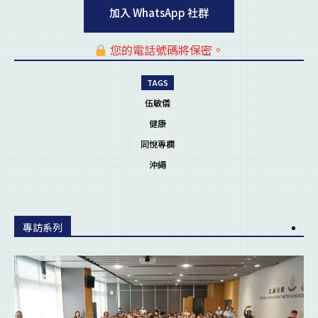
加入 WhatsApp 社群
您的電話號碼將保密。
pl
TAGS
伍敏儀
健康
同悅專欄
沖繩
專訪系列