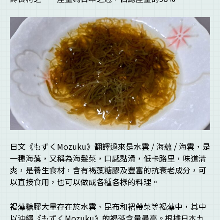
日文《もずくMozuku》翻譯過來是水雲 / 海蘊 / 海雲，是
一種海藻，又稱為海髮菜，口感黏滑，低卡路里，味道清
爽，是養生食材，含有褐藻糖膠及豐富的抗衰老成分，可
以直接食用，也可以做成各種各樣的料理。
褐藻糖膠大量存在於水雲、昆布和裙帶菜等褐藻中，其中
以沖繩《もずくMozuku》的褐藻含量最高。根據日本九