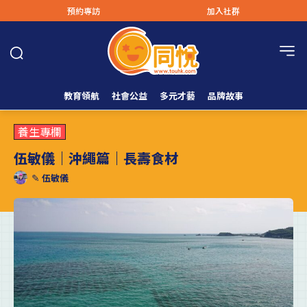
預約專訪
加入社群
教育領航
社會公益
多元才藝
品牌故事
養生專欄
伍敏儀｜沖繩篇｜長壽食材
✎
伍敏儀