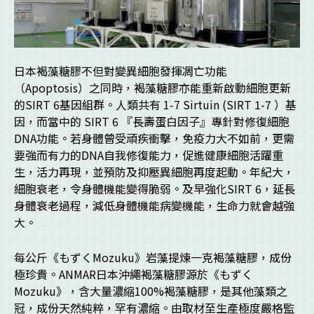
日本褐藻糖膠不但對變異細胞發揮凋亡功能
（Apoptosis）之同時，褐藻糖膠亦能重新啟動細胞更新
的SIRT 6基因組群。人類共有 1-7 Sirtuin (SIRT 1-7 ）基
因，而當中的 SIRT 6 『長壽蛋白因子』專針對修復細胞
DNA功能。若身體曾受頑疾衝擊，免疫力大不如前，更需
要強而有力的DNA自我修復能力，促進健康細胞活躍重
生，活力再現，並預防及抑壓異細胞再度起動。年紀大，
細胞衰老，令身體機能變得脆弱。及早強化SIRT 6，延長
身體衰老過程，減低身體機能病變機能，生命力就會越強
大。
每公斤《もずくMozuku》岩藻提煉一克褐藻糖膠，成份
極珍貴。ANMAR日本沖繩褐藻糖膠源於《もずく
Mozuku》，含大量濃縮100%褐藻糖膠，是其他藻類之
冠，成份天然純粹，罕有濃縮。由取材至生產極度嚴格監