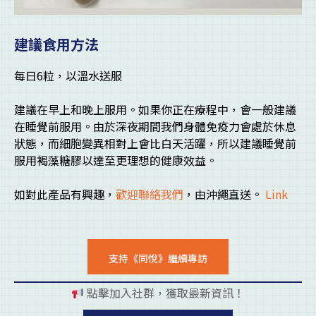
建議食用方法
每日6粒，以溫水送服
建議在早上和晚上服用。如果你正在療程中，會一般建議
在睡覺前服用。由於深夜期間我們身體免疫力會處於休息
狀態，而細胞變異相對上會比白天活躍，所以建議睡覺前
服用褐藻糖膠以達至更理想的健康效益。
如對此產品有興趣，
歡迎聯絡我們
，由沖繩直送。
Link
支持《同悅》繼續專訪
點擊加入社群，獲取最新資訊！
pl