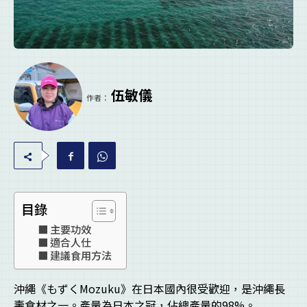
伍敏儀
作者：
目錄
主要功效
適合人仕
建議食用方法
沖繩《もずくMozuku》在日本國內很受歡迎，是沖繩長
壽食材之一。產量為日本之冠，佔總產量的98%。