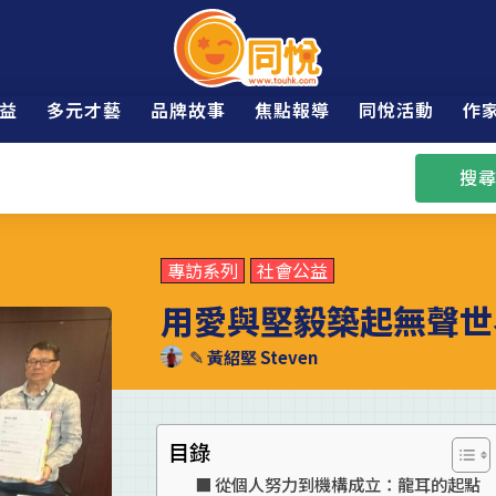
益
多元才藝
品牌故事
焦點報導
同悅活動
作
搜尋
專訪系列
社會公益
用愛與堅毅築起無聲世
✎
黃紹堅 Steven
目錄
從個人努力到機構成立：龍耳的起點