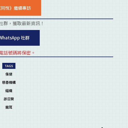
《同悅》繼續專訪
社群，獲取最新資訊！
placehold
WhatsApp 社群
電話號碼將保密。
placehold
TAGS
傷健
慈善機構
組織
邵日贊
龍耳