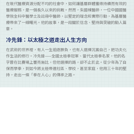
在現代醫療資源分配不均的社會中，如何讓基層群體獲得持續而有效的
醫療服務，是一個長久以來的挑戰。然而，朱國棟醫師，一位中國國醫
學院全科中醫學士及註冊中醫師，以堅定的理念和實際行動，為基層醫
療帶來了一線曙光。他的故事，是一段關於信念、堅持與突破的動人篇
章。
冷先鋒：以太極之道走出人生方向
在武術的世界裡，有人一生追逐勝負，也有人選擇沉澱自己，把功夫化
作生活的修行。冷先鋒——全國太極拳冠軍、當代太極拳名家，他的名
字曾在比賽場上響亮無比，但他選擇的路，卻不止於此。從少年為了自
保而學拳，到如今將太極帶進社區、學校，甚至家庭，他用三十年的堅
持，走出一條「拳在人心」的傳承之路。