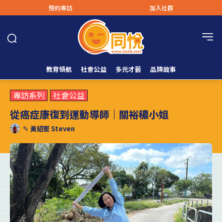
預約專訪
加入社群
教育領航
社會公益
多元才藝
品牌故事
專訪系列
社會公益
從癌症康復到運動導師｜關裕穠小姐
✎
黃紹堅 Steven