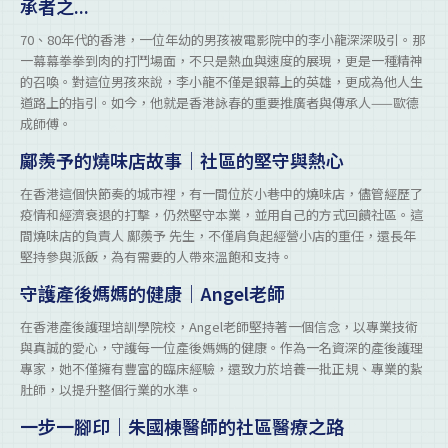
承者之...
70、80年代的香港，一位年幼的男孩被電影院中的李小龍深深吸引。那
一幕幕拳拳到肉的打鬥場面，不只是熱血與速度的展現，更是一種精神
的召喚。對這位男孩來說，李小龍不僅是銀幕上的英雄，更成為他人生
道路上的指引。如今，他就是香港詠春的重要推廣者與傳承人——歐德
成師傅。
鄺羨予的燒味店故事｜社區的堅守與熱心
在香港這個快節奏的城市裡，有一間位於小巷中的燒味店，儘管經歷了
疫情和經濟衰退的打擊，仍然堅守本業，並用自己的方式回饋社區。這
間燒味店的負責人 鄺羨予 先生，不僅肩負起經營小店的重任，還長年
堅持參與派飯，為有需要的人帶來溫飽和支持。
守護產後媽媽的健康｜Angel老師
在香港產後護理培訓學院校，Angel老師堅持著一個信念，以專業技術
與真誠的愛心，守護每一位產後媽媽的健康。作為一名資深的產後護理
專家，她不僅擁有豐富的臨床經驗，還致力於培養一批正規、專業的紥
肚師，以提升整個行業的水準。
一步一腳印｜朱國棟醫師的社區醫療之路