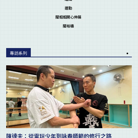
運動
關姐姐開心伸展
關裕穠
專訪系列
陳達夫：從電玩少年到詠春師範的修行之路