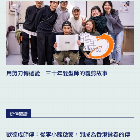
用剪刀傳遞愛｜三十年髮型師的義剪故事
延伸閱讀
歐德成師傅：從李小龍啟蒙，到成為香港詠春的傳