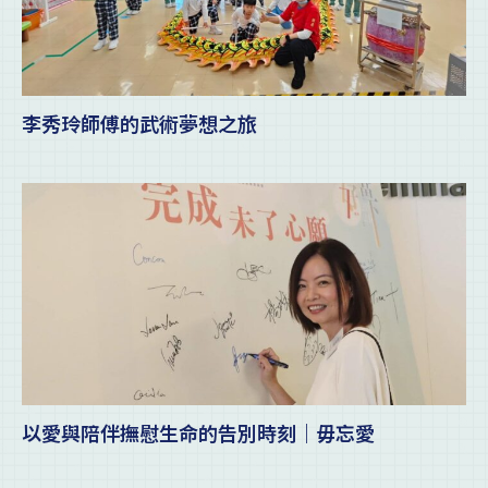
李秀玲師傅的武術夢想之旅
以愛與陪伴撫慰生命的告別時刻｜毋忘愛