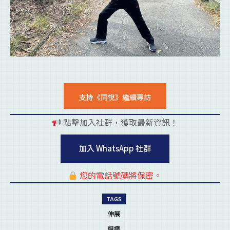
支持《同悅》繼續專訪
點擊加入社群，獲取最新資訊！
pl
加入 WhatsApp 社群
您的電話號碼將保密。
pl
TAGS
伸展
組織