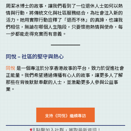
周潔冰博士的故事，讓我們看到了一位退休人士如何以熱
情與行動，將傳統文化與社區服務結合，為社會注入新的
活力。她用實際行動詮釋了「退而不休」的真諦，也讓我
們相信，無論在哪個人生階段，只要懷抱熱情與使命，每
一步都能走得充實而有意義。
同悅 – 社區的堅守與熱心
同悅
是一個專注於分享香港故事的平台，致力於促進社會
正能量。我們希望通過傳播有心人的故事，讓更多人了解
那些在背後默默奉獻的人士，並激勵更多人參與公益事
業。
支持《同悅》繼續專訪
點擊加入社群，獲取最新資訊！
pl