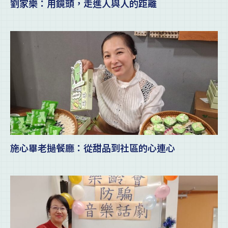
劉家樂：用鏡頭，走進人與人的距離
施心畢老撾餐廳：從甜品到社區的心連心