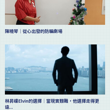
陳曉琴｜從心出發的防騙劇場
林昇嶫Elvin的選擇｜當現實艱難，他選擇走得更
遠...