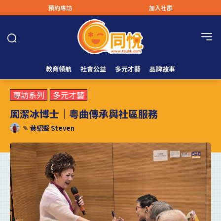
預約專訪
加入社群
教育領航
社會公益
多元才藝
品牌故事
專訪系列
多元才藝
周潔冰博士｜粵曲傳承與社區服務
✎
黃紹堅 Steven