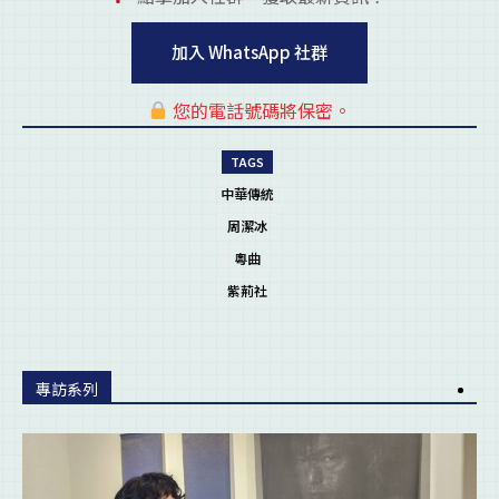
加入 WhatsApp 社群
您的電話號碼將保密。
pl
TAGS
中華傳統
周潔冰
粵曲
紫荊社
專訪系列