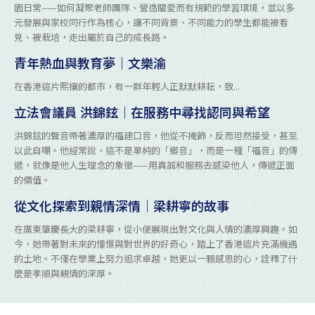
園日常——如何凝聚老師團隊、營造關愛而有規範的學習環境，並以多
元發展與家校同行作為核心，讓不同背景、不同能力的學生都能被看
見、被栽培，走出屬於自己的成長路。
青年熱血與教育夢｜文樂渝
在香港這片熙攘的都市，有一群年輕人正默默耕耘，致...
立法會議員 洪錦鉉｜在服務中尋找認同與希望
洪錦鉉的聲音帶著濃厚的福建口音，他從不掩飾，反而坦然接受，甚至
以此自嘲。他經常說，這不是單純的「鄉音」，而是一種「福音」的傳
遞，就像是他人生理念的象徵——用真誠和服務去感染他人，傳遞正面
的價值。
從文化探索到親情深情｜梁耕寧的故事
在廣東肇慶長大的梁耕寧，從小便展現出對文化與人情的濃厚興趣。如
今，她帶著對未來的憧憬與對世界的好奇心，踏上了香港這片充滿機遇
的土地。不僅在學業上努力追求卓越，她更以一顆感恩的心，詮釋了什
麼是孝順與親情的深厚。