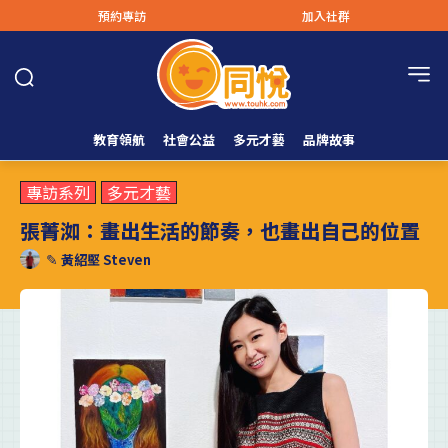
預約專訪
加入社群
教育領航
社會公益
多元才藝
品牌故事
專訪系列
多元才藝
張菁洳：畫出生活的節奏，也畫出自己的位置
✎
黃紹堅 Steven