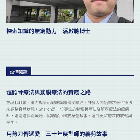
探索知識的無窮動力｜潘啟聰博士
延伸閱讀
髗骶骨療法與筋膜療法的實踐之路
在現代社會，壓力與身心健康議題備受關注，許多人開始尋求替代療法
來調整身體狀態。Sharon是一位專注於髗骶骨療法及筋膜療法的療癒
師，她透過個別療癒，協助客戶釋放身體緊張，達到更深層次的放鬆與
平衡。
用剪刀傳遞愛｜三十年髮型師的義剪故事