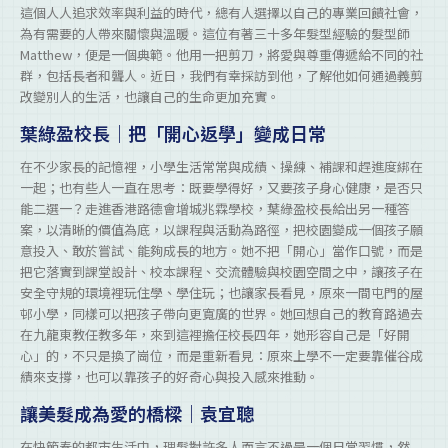
這個人人追求效率與利益的時代，總有人選擇以自己的專業回饋社會，
為有需要的人帶來關懷與溫暖。這位有著三十多年髮型經驗的髮型師
Matthew，便是一個典範。他用一把剪刀，將愛與尊重傳遞給不同的社
群，包括長者和聾人。近日，我們有幸採訪到他，了解他如何通過義剪
改變別人的生活，也讓自己的生命更加充實。
葉綠盈校長｜把「開心返學」變成日常
在不少家長的記憶裡，小學生活常常與成績、操練、補課和趕進度綁在
一起；也有些人一直在思考：既要學得好，又要孩子身心健康，是否只
能二選一？走進香港路德會增城兆霖學校，葉綠盈校長給出另一種答
案，以清晰的價值為底，以課程與活動為路徑，把校園變成一個孩子願
意投入、敢於嘗試、能夠成長的地方。她不把「開心」當作口號，而是
把它落實到課堂設計、校本課程、交流體驗與校園空間之中，讓孩子在
安全守規的環境裡玩住學、學住玩；也讓家長看見，原來一間屯門的屋
邨小學，同樣可以把孩子帶向更寬廣的世界。她回想自己的教育路過去
在九龍東教任教多年，來到這裡擔任校長四年，她形容自己是「好開
心」的，不只是換了崗位，而是重新看見：原來上學不一定要靠催谷成
績來支撐，也可以靠孩子的好奇心與投入感來推動。
讓美髮成為愛的橋樑｜袁宜聰
在快節奏的都市生活中，理髮對許多人而言不過是一個日常習慣，然