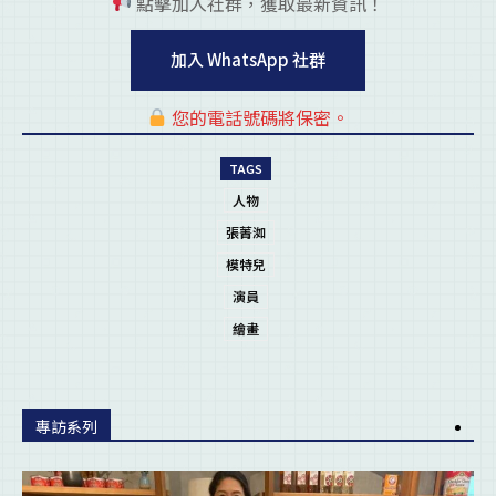
點擊加入社群，獲取最新資訊！
pl
加入 WhatsApp 社群
您的電話號碼將保密。
pl
TAGS
人物
張菁洳
模特兒
演員
繪畫
專訪系列