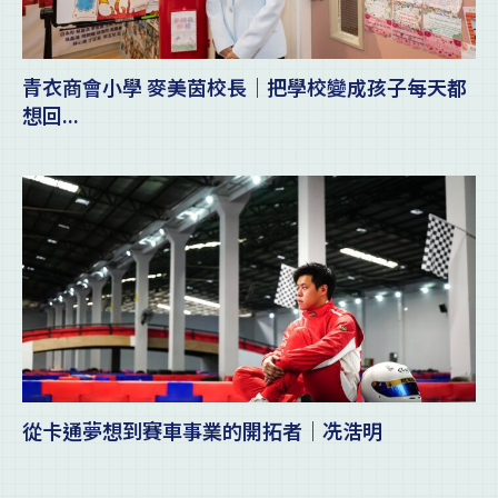
青衣商會小學 麥美茵校長｜把學校變成孩子每天都
想回...
從卡通夢想到賽車事業的開拓者｜冼浩明