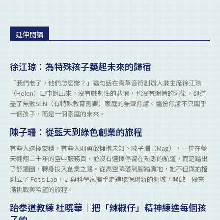
延伸閱讀
徐江琼：為特殊孩子築起未來的歸宿
「我們老了，他們怎麼辦？」這句話在青草音符創辦人兼主席徐江琼
（Helen）口中說出來，沒有戲劇性的悲情，也沒有煽情的渲染，卻道
盡了無數SEN（有特殊教育需要）家庭的無聲焦慮。這份焦慮不只關乎
一個孩子，而是一個家庭的未來。
陳子珊：從藍天到綠色創業的旅程
有些人選擇安穩，有些人則勇敢擁抱未知。陳子珊（Mag），一位在藍
天翱翔二十年的空中服務員，並沒有選擇停留在熟悉的航道，而是踏出
了舒適圈，轉身投入創業之路。從高空降落到腳踏實地，她不但與拍檔
創立了 Fotis Lab，更與科學家攜手走進環保創新的領域，開啟一段充
滿挑戰與希望的旅程。
跆拳道教練 杜曉華｜把「辣椒仔」精神練進每個孩
子的...