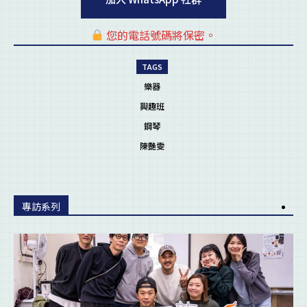
您的電話號碼將保密。
pl
TAGS
樂器
興趣班
鋼琴
陳艷雯
專訪系列