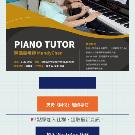
陳艷雯老師（Mandy）
支持《同悅》繼續專訪
點擊加入社群，獲取最新資訊！
pl
加入 WhatsApp 社群