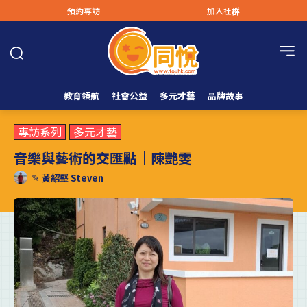
預約專訪
加入社群
教育領航
社會公益
多元才藝
品牌故事
專訪系列
多元才藝
音樂與藝術的交匯點｜陳艷雯
✎
黃紹堅 Steven