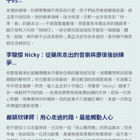
走進訓練場，杜曉華教練不用多說什麼，孩子們自然會把腰板挺直、把
注意力收回來。她的節奏清晰、指令俐落，示範一出手就見到「快、
準、狠」的基本功——不是靠聲量壓場，而是靠多年磨出來的穩與準。
圈子裡有人叫她「辣椒仔」，她也索性把這個名字變成一個提醒：體
型、起點、條件都不必成為限制；真正決定你走多遠的，是你願不願意
把信念練到位。
李駿傑 Nicky：從藥房走出的音樂與康復後訓練
夢...
他曾是香港私營醫療體系中備受信賴的藥物部主管，領導團隊對抗疫情
期間的藥物荒；他也曾是日夜顛倒、責任壓頂的前線管理者，在高壓工
作中透支健康。然而，當人生走到十字路口，李駿傑（Nicky）選擇了
另一條截然不同的路——走進音樂教育與復康訓練的世界，成為一位用
心聆聽、用專業陪伴的導師。他的故事不只是關於轉行，更是一次對生
命價值的重新定義。
嚴穎欣律師｜用心走過的路，最能觸動人心
她不是從小立志當律師，也沒有一段「為公義而戰」的熱血劇本；但多
年後，她卻成為一位成功創業、身兼慈善與事業的執業律師。這不是一