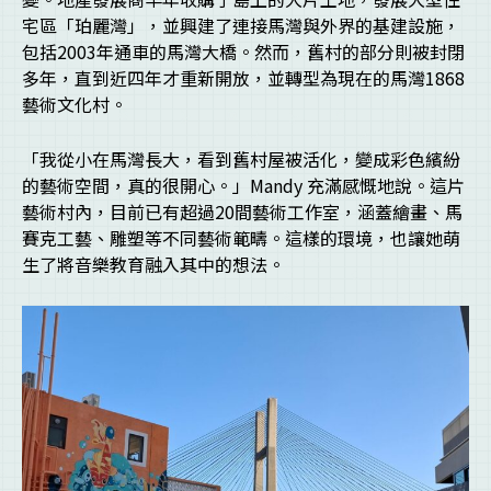
宅區「珀麗灣」，並興建了連接馬灣與外界的基建設施，
包括2003年通車的馬灣大橋。然而，舊村的部分則被封閉
多年，直到近四年才重新開放，並轉型為現在的馬灣1868
藝術文化村。
「我從小在馬灣長大，看到舊村屋被活化，變成彩色繽紛
的藝術空間，真的很開心。」Mandy 充滿感慨地說。這片
藝術村內，目前已有超過20間藝術工作室，涵蓋繪畫、馬
賽克工藝、雕塑等不同藝術範疇。這樣的環境，也讓她萌
生了將音樂教育融入其中的想法。