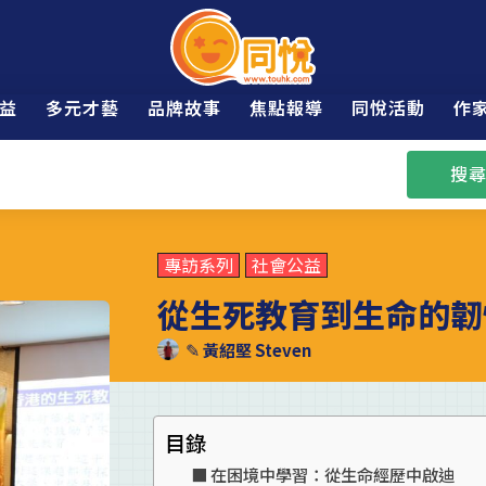
益
多元才藝
品牌故事
焦點報導
同悅活動
作
搜尋
專訪系列
社會公益
從生死教育到生命的韌
✎
黃紹堅 Steven
目錄
在困境中學習：從生命經歷中啟迪