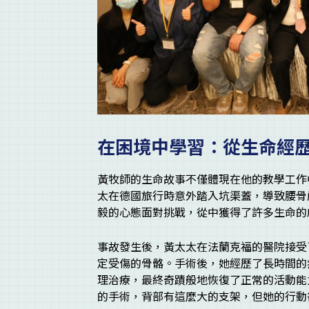
在困境中學習：從生命經
黃牧師的生命故事不僅體現在他的教學工作
太在德國旅行時意外踏入坑渠蓋，導致腰骨
毅的心態面對挑戰，從中獲得了許多生命的
事故發生後，黃太太在法蘭克福的醫院接受
定受傷的骨骼。手術後，她經歷了長時間的
理治療，最終奇蹟般地恢復了正常的活動能
的手術，背部有這麼大的支架，但她的行動