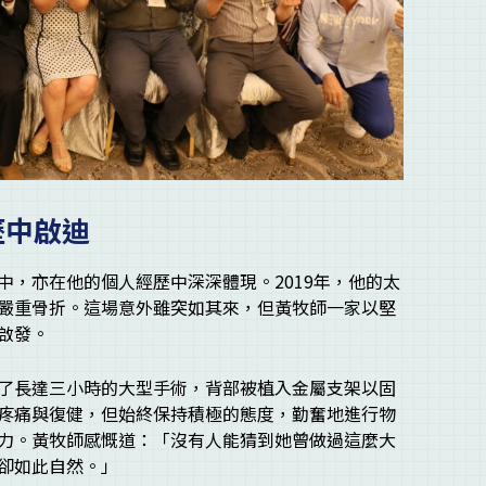
歷中啟迪
中，亦在他的個人經歷中深深體現。2019年，他的太
嚴重骨折。這場意外雖突如其來，但黃牧師一家以堅
啟發。
了長達三小時的大型手術，背部被植入金屬支架以固
疼痛與復健，但始終保持積極的態度，勤奮地進行物
力。黃牧師感慨道：「沒有人能猜到她曾做過這麼大
卻如此自然。」