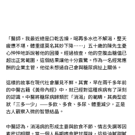
「醫師，我最近總是口乾舌燥，喝再多水也不解渴，整天
疲憊不堪，體重還莫名其妙下降……」五十歲的陳先生憂
心忡忡地訴說著他的困擾。經過檢查，他的空腹血糖值已
超出正常範圍，這個結果讓他十分震驚。作為一名經常應
酬的企業主管，他從未想過自己會與糖尿病扯上關係。
這樣的故事在現代社會屢見不鮮。其實，早在兩千多年前
的中醫古籍《黃帝內經》中，就已經對這種疾病有了深刻
的認識。中醫將糖尿病歸類於「消渴」的範疇，其典型症
狀「三多一少」——多飲、多食、多尿、體重減少，正是
古人觀察入微的智慧結晶。
中醫認為，消渴病的形成主要與飲食不節、情志失調等因
素密切相關。當一個人長期嗜食肥甘厚味，這些油膩甜膩