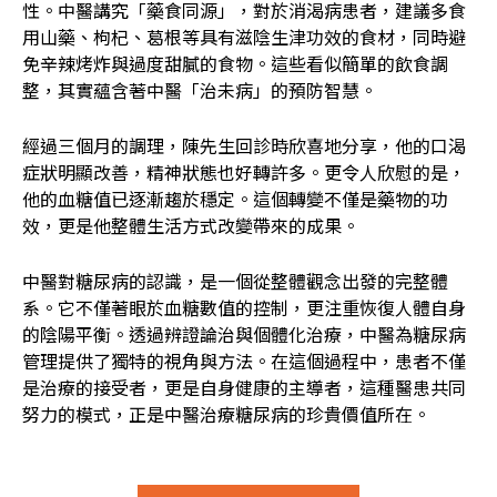
性。中醫講究「藥食同源」，對於消渴病患者，建議多食
用山藥、枸杞、葛根等具有滋陰生津功效的食材，同時避
免辛辣烤炸與過度甜膩的食物。這些看似簡單的飲食調
整，其實蘊含著中醫「治未病」的預防智慧。
經過三個月的調理，陳先生回診時欣喜地分享，他的口渴
症狀明顯改善，精神狀態也好轉許多。更令人欣慰的是，
他的血糖值已逐漸趨於穩定。這個轉變不僅是藥物的功
效，更是他整體生活方式改變帶來的成果。
中醫對糖尿病的認識，是一個從整體觀念出發的完整體
系。它不僅著眼於血糖數值的控制，更注重恢復人體自身
的陰陽平衡。透過辨證論治與個體化治療，中醫為糖尿病
管理提供了獨特的視角與方法。在這個過程中，患者不僅
是治療的接受者，更是自身健康的主導者，這種醫患共同
努力的模式，正是中醫治療糖尿病的珍貴價值所在。