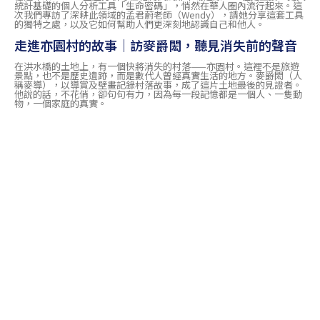
統計基礎的個人分析工具「生命密碼」，悄然在華人圈內流行起來。這
次我們專訪了深耕此領域的孟君蔚老師（Wendy），請她分享這套工具
的獨特之處，以及它如何幫助人們更深刻地認識自己和他人。
走進亦園村的故事｜訪麥爵閎，聽見消失前的聲音
在洪水橋的土地上，有一個快將消失的村落——亦園村。這裡不是旅遊
景點，也不是歷史遺跡，而是數代人曾經真實生活的地方。麥爵閎（人
稱麥導），以導賞及壁畫記錄村落故事，成了這片土地最後的見證者。
他說的話，不花俏，卻句句有力，因為每一段記憶都是一個人、一隻動
物，一個家庭的真實。