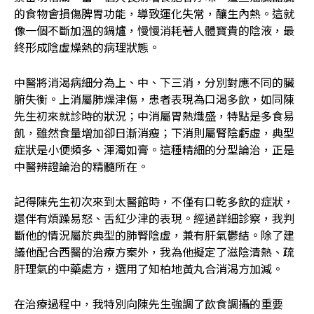
的食物會損傷脾胃功能，導致運化失常，釀生內熱。這就
像一個不斷加溫的鍋爐，慢慢消耗著人體寶貴的陰液，最
終形成陰虛燥熱的病理狀態。
中醫將消渴病細分為上、中、下三消，分別對應不同的臟
腑失衡。上消屬肺燥津傷，患者表現為口渴多飲，如同陳
先生初來就診時的狀況；中消屬胃熱熾盛，特點是多食易
飢，雖然食量增加卻日漸消瘦；下消則屬腎陰虧虛，典型
症狀是小便頻多、渾濁如膏。這種精細的分型論治，正是
中醫辨證論治的精髓所在。
記得陳先生初次來到太醫館時，不僅有口乾多飲的症狀，
還伴有煩躁易怒、舌紅少津的表現。經過詳細診察，我判
斷他的情況屬於典型的肺腎陰虛，兼有肝氣鬱結。除了建
議他配合西醫的治療方案外，我為他擬定了滋陰清熱、疏
肝理氣的中藥處方，選用了知柏地黃丸合消渴方加減。
在治療過程中，我特別向陳先生強調了飲食調攝的重要