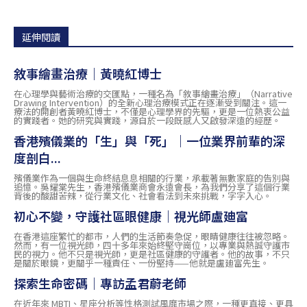
延伸閱讀
敘事繪畫治療｜黃曉紅博士
在心理學與藝術治療的交匯點，一種名為「敘事繪畫治療」（Narrative
Drawing Intervention）的全新心理治療模式正在逐漸受到關注。這一
療法的開創者黃曉紅博士，不僅是心理學界的先驅，更是一位熱衷公益
的實踐者。她的研究與實踐，源自於一段既感人又啟發深遠的經歷。
香港殯儀業的「生」與「死」｜一位業界前輩的深
度剖白...
殯儀業作為一個與生命終結息息相關的行業，承載著無數家庭的告別與
追憶。吳耀棠先生，香港殯儀業商會永遠會長，為我們分享了這個行業
背後的酸甜苦辣，從行業文化、社會看法到未來挑戰，字字入心。
初心不變，守護社區眼健康｜視光師盧廸富
在香港這座繁忙的都市，人們的生活節奏急促，眼睛健康往往被忽略。
然而，有一位視光師，四十多年來始終堅守崗位，以專業與熱誠守護市
民的視力。他不只是視光師，更是社區健康的守護者。他的故事，不只
是關於眼鏡，更關乎一種責任、一份堅持——他就是盧廸富先生。
探索生命密碼｜專訪孟君蔚老師
在近年來 MBTI、星座分析等性格測試風靡市場之際，一種更直接、更具