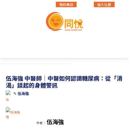
預約專訪
加入社群
教育領航
社會公益
多元才藝
品牌故事
養生專欄
伍海強 中醫師｜中醫如何認識糖尿病：從「消
渴」談起的身體警訊
✎
伍海強
伍海強
作者：