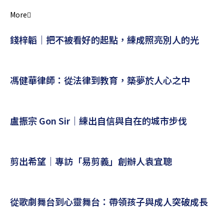
More
錢梓韜｜把不被看好的起點，練成照亮別人的光
馮健華律師：從法律到教育，築夢於人心之中
盧振宗 Gon Sir｜練出自信與自在的城市步伐
剪出希望｜專訪「易剪義」創辦人袁宜聰
從歌劇舞台到心靈舞台：帶領孩子與成人突破成長