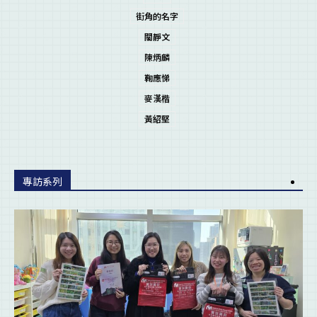
街角的名字
關靜文
陳炳麟
鞠應悌
麥漢楷
黃紹堅
專訪系列