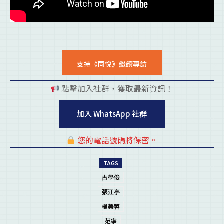
支持《同悅》繼續專訪
點擊加入社群，獲取最新資訊！
pl
加入 WhatsApp 社群
您的電話號碼將保密。
pl
TAGS
古學俊
張江亭
楊美蓉
范寧