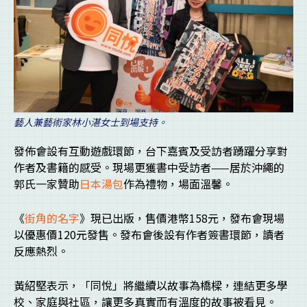
藝人兼藝術家林小湛女士到場支持。
發佈會設有互動遊戲環節，台下嘉賓及受訪者踴躍分享對
作者及書籍的感受。現場更獲書中受訪者——居於沖繩的
郭氏一家贊助
日本湯包
作為禮物，場面溫馨。
《
街角的名字
》現已出版，售價港幣158元，發布會現場
以優惠價120元發售。發布會後設有作者簽書環節，讀者
反應熱烈。
黃紹堅表示，「同悅」將繼續以故事為橋樑，連結更多學
校、家庭與社區，讓更多真實而有溫度的故事被看見。