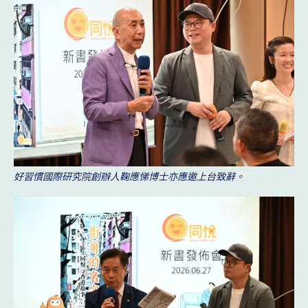
好習慣國際研究院創辦人鞠應悌博士亦應邀上台致辭。