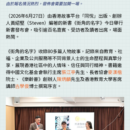
由於報名情況熱烈，發佈會需要加開一場。
（2026年6月27日）由香港故事平台「同悅」出版、創辦
人黃紹堅（Steven）編著的新書《街角的名字》今日舉行
新書發布會，吸引逾百名嘉賓、受訪者及讀者出席，場面
熱鬧。
《街角的名字》收錄80多篇人物故事，記錄來自教育、社
福、企業及公共服務等不同背景人士的生命歷程與真摯分
享，展現香港社區中的人情味、信任與同行精神。書籍邀
得中國文化基金會執行主席
張江亭
先生、長者協會
麥漢楷
院士、《樂齡薈》創辦人
陳炳麟
先生及香港教育大學客席
講師
古學俊
博士撰寫序言。