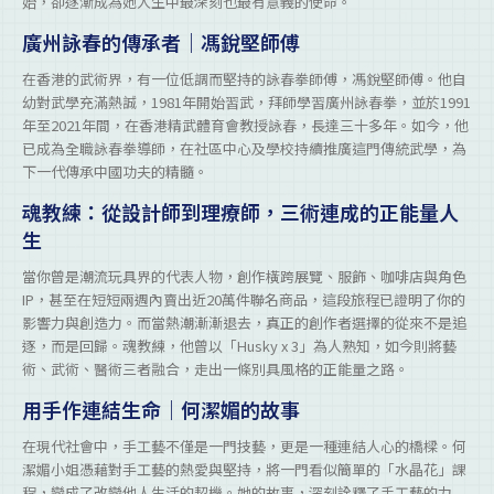
始，卻逐漸成為她人生中最深刻也最有意義的使命。
廣州詠春的傳承者｜馮銳堅師傅
在香港的武術界，有一位低調而堅持的詠春拳師傅，馮銳堅師傅。他自
幼對武學充滿熱誠，1981年開始習武，拜師學習廣州詠春拳，並於1991
年至2021年間，在香港精武體育會教授詠春，長達三十多年。如今，他
已成為全職詠春拳導師，在社區中心及學校持續推廣這門傳統武學，為
下一代傳承中國功夫的精髓。
魂教練：從設計師到理療師，三術連成的正能量人
生
當你曾是潮流玩具界的代表人物，創作橫跨展覽、服飾、咖啡店與角色
IP，甚至在短短兩週內賣出近20萬件聯名商品，這段旅程已證明了你的
影響力與創造力。而當熱潮漸漸退去，真正的創作者選擇的從來不是追
逐，而是回歸。魂教練，他曾以「Husky x 3」為人熟知，如今則將藝
術、武術、醫術三者融合，走出一條別具風格的正能量之路。
用手作連結生命｜何潔媚的故事
在現代社會中，手工藝不僅是一門技藝，更是一種連結人心的橋樑。何
潔媚小姐憑藉對手工藝的熱愛與堅持，將一門看似簡單的「水晶花」課
程，變成了改變他人生活的契機。她的故事，深刻詮釋了手工藝的力