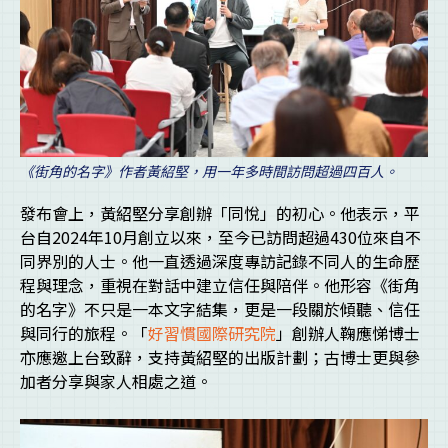
《街角的名字》作者黃紹堅，用一年多時間訪問超過四百人。
發布會上，黃紹堅分享創辦「同悅」的初心。他表示，平
台自2024年10月創立以來，至今已訪問超過430位來自不
同界別的人士。他一直透過深度專訪記錄不同人的生命歷
程與理念，重視在對話中建立信任與陪伴。他形容《街角
的名字》不只是一本文字結集，更是一段關於傾聽、信任
與同行的旅程。「
好習慣國際研究院
」創辦人鞠應悌博士
亦應邀上台致辭，支持黃紹堅的出版計劃；古博士更與參
加者分享與家人相處之道。