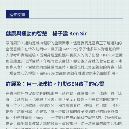
延伸閱讀
健康與運動的智慧｜楊子建 Ken Sir
眾所周知，運動是維持健康的重要因素。但是我們是否真正了解運動的
全面意義？在今次訪問中，楊子建 Ken Sir分享了他多年來對運動的深
入思考和實踐經驗。從親身經歷照護年長家人的例子出發，Ken Sir意識
到健康並非理所當然。年輕時追求金錢，卻忽視了身體的警告信號。待
到步入老年，當健康問題接踵而至時，金錢也難以買回曾經的青春。這
一觸目驚心的轉變，讓Ken Sir意識到運動在維護健康中的關鍵作用。
許麗盈：用一塊球拍，打動SEN孩子的心靈
在香港這座急促而功利的城市裡，談運動，往往離不開「成績」與「比
賽」；談教育，也總與「分數」與「制度」掛鉤。但在這樣的環境中，
有一位乒乓球教練，選擇以另一種方式去看待「運動」的可能——她不
是為了培養冠軍，而是為了讓一群被忽視的孩子找到自己的節奏與價
值。她是許麗盈（Amy），一位曾經在無心插柳中展開SEN（特殊教育
需要）學生體育教學之路的教練。這段旅程，從一次簡單的義工活動開