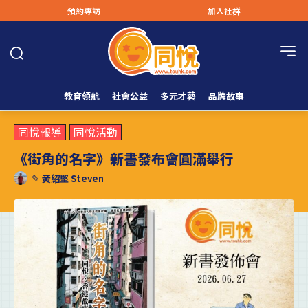
預約專訪
加入社群
教育領航
社會公益
多元才藝
品牌故事
同悅報導
同悅活動
《街角的名字》新書發布會圓滿舉行
✎
黃紹堅 Steven