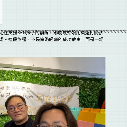
?????????????????????????????????????????????????????????????????????????????????????????
走在支援SEN孩子的前線，鄔麗霞姑娘用桌遊打開孩
燈。這段旅程，不是策略經營的成功故事，而是一場