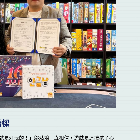
橋樑
該是好玩的！」鄔姑娘一直相信，遊戲是連接孩子心