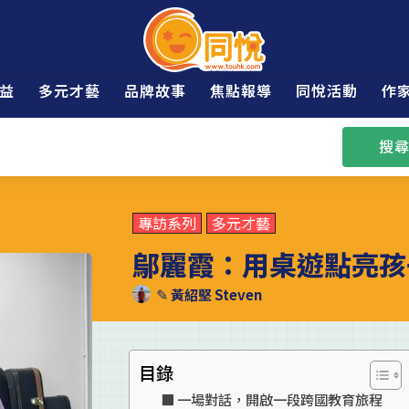
益
多元才藝
品牌故事
焦點報導
同悅活動
作
搜尋
專訪系列
多元才藝
鄔麗霞：用桌遊點亮孩
✎
黃紹堅 Steven
目錄
一場對話，開啟一段跨國教育旅程