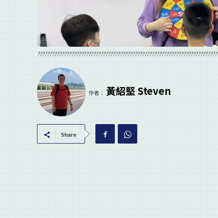
??????????????????????????????????????????????????????????????????????????
黃紹堅 Steven
作者：
Share