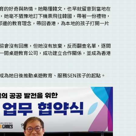
育的好奇與熱情。她略懂韓文，也早就留意到當地在
，她毫不猶豫地訂下機票飛往韓國，帶著一份禮物，
那邊的教育理念，帶回香港，為本地的孩子打開一片
協會沒有回應，但她沒有放棄，反而翻查名單，逐間
一間桌遊教育公司，成功建立合作關係，並成為香港
成為她日後推動桌遊教育、服務SEN孩子的起點。