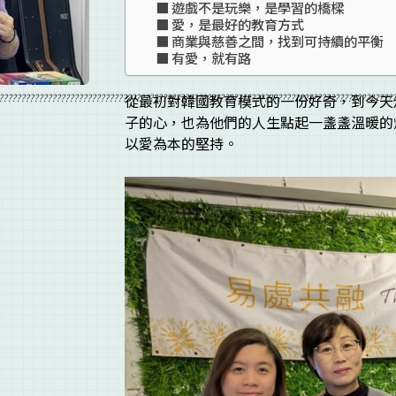
遊戲不是玩樂，是學習的橋樑
愛，是最好的教育方式
商業與慈善之間，找到可持續的平衡
有愛，就有路
??????????????????????????????????????????????????????????????????????????????????????????
從最初對韓國教育模式的一份好奇，到今天
子的心，也為他們的人生點起一盞盞溫暖的
以愛為本的堅持。